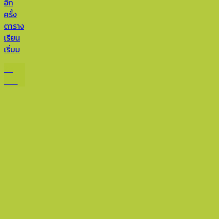
อีก
ครั้ง
ตาราง
เรียน
เริ่มม
28
พ.ค.