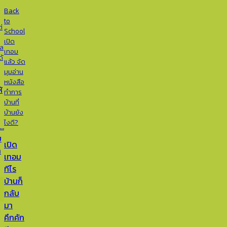
Back
to
่
School
เปิด
แล
เทอม
ด้
แล้ว จัด
มุมอ่าน
หนังสือ
้
ทำการ
บ้านที่
บ้านยัง
ไงดี?
์…
ย
เปิด
ก
เทอม
ทีไร
บ้านก็
กลับ
มา
คึกคัก