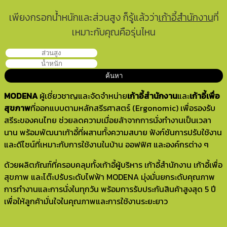
เพียงกรอกน้ำหนักและส่วนสูง ก็รู้แล้วว่า
เก้าอี้สำนักงาน
ที่
เหมาะกับคุณคือรุ่นไหน
MODENA
ผู้เชี่ยวชาญและจัดจำหน่าย
เก้าอี้สำนักงาน
และ
เก้าอี้เพื่อ
สุขภาพ
ที่ออกแบบตามหลักสรีรศาสตร์ (Ergonomic) เพื่อรองรับ
สรีระของคนไทย ช่วยลดความเมื่อยล้าจากการนั่งทำงานเป็นเวลา
นาน พร้อมพัฒนาเก้าอี้ที่ผสานทั้งความสบาย ฟังก์ชันการปรับใช้งาน
และดีไซน์ที่เหมาะกับการใช้งานในบ้าน ออฟฟิศ และองค์กรต่าง ๆ
ด้วยผลิตภัณฑ์ที่ครอบคลุมทั้งเก้าอี้ผู้บริหาร เก้าอี้สำนักงาน เก้าอี้เพื่อ
สุขภาพ และโต๊ะปรับระดับไฟฟ้า MODENA มุ่งมั่นยกระดับคุณภาพ
การทำงานและการนั่งในทุกวัน พร้อมการรับประกันสินค้าสูงสุด 5 ปี
เพื่อให้ลูกค้ามั่นใจในคุณภาพและการใช้งานระยะยาว