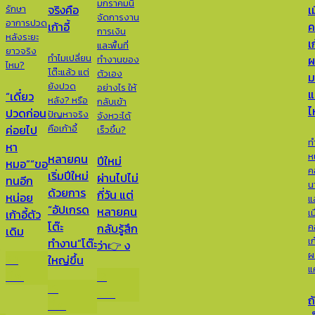
มกราคมนี้
รักษา
จัดการงาน
อาการปวด
การเงิน
หลังระยะ
และพื้นที่
ยาวจริง
ทำไมเปลี่ยน
ทำงานของ
ไหม?
โต๊ะแล้ว แต่
ตัวเอง
ยังปวด
อย่างไร ให้
“เดี๋ยว
หลัง? หรือ
กลับเข้า
ปวดก่อน
ปัญหาจริง
จังหวะได้
คือเก้าอี้
ค่อยไป
เร็วขึ้น?
ท
หา
ห
หลายคน
ปีใหม่
หมอ”“ขอ
ค
เริ่มปีใหม่
ผ่านไปไม่
ทนอีก
น
ด้วยการ
กี่วัน แต่
หน่อย
แ
“อัปเกรด
หลายคน
เม
เก้าอี้ตัว
โต๊ะ
ค
กลับรู้สึก
เดิม
เก
ทำงาน”โต๊ะ
ว่า👉 ง
!
ผ
23
ใหญ่ขึ้น
แ
มี.ค.
12
16
ม.ค.
ถ
มี.ค.