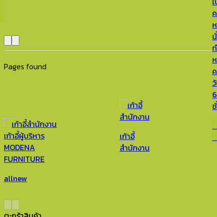
เ
หน
นั
ท
ห
Pages found
ค
ว
ช
เก้าอี้
ม
สำนักงาน
allnew
ตะกร้าสินค้า