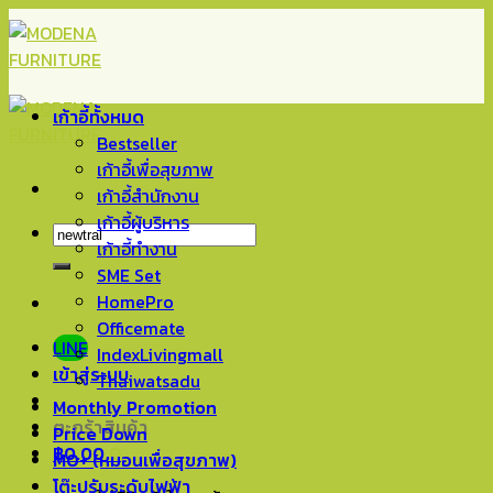
Skip
to
content
เก้าอี้ทั้งหมด
Bestseller
เก้าอี้เพื่อสุขภาพ
เก้าอี้สำนักงาน
เก้าอี้ผู้บริหาร
ค้นหา:
เก้าอี้ทำงาน
SME Set
HomePro
Officemate
LINE
IndexLivingmall
เข้าสู่ระบบ
Thaiwatsadu
Monthly Promotion
ตะกร้าสินค้า
Price Down
฿
0.00
0
MO+ (หมอนเพื่อสุขภาพ)
โต๊ะปรับระดับไฟฟ้า