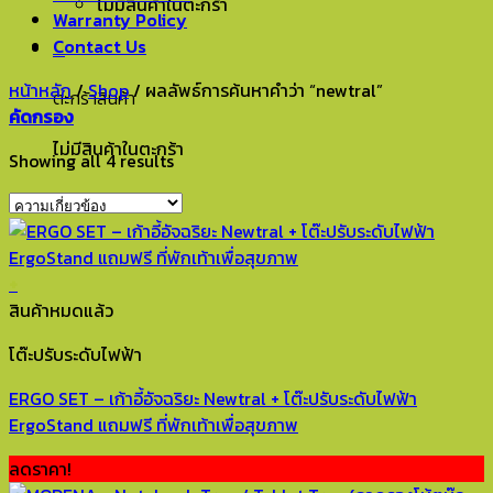
ไม่มีสินค้าในตะกร้า
Warranty Policy
Contact Us
0
หน้าหลัก
/
Shop
/
ผลลัพธ์การค้นหาคำว่า “newtral”
ตะกร้าสินค้า
คัดกรอง
ไม่มีสินค้าในตะกร้า
Showing all 4 results
+
สินค้าหมดแล้ว
โต๊ะปรับระดับไฟฟ้า
ERGO SET – เก้าอี้อัจฉริยะ Newtral + โต๊ะปรับระดับไฟฟ้า
ErgoStand แถมฟรี ที่พักเท้าเพื่อสุขภาพ
ลดราคา!