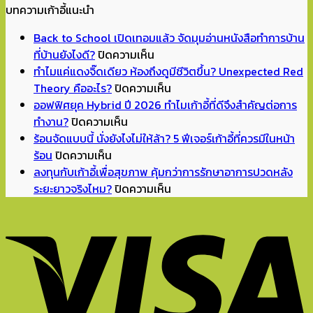
บทความเก้าอี้แนะนำ
was:
is:
฿990.00.
฿490.00.
Back to School เปิดเทอมแล้ว จัดมุมอ่านหนังสือทำการบ้าน
บน
ที่บ้านยังไงดี?
ปิดความเห็น
Back
ทำไมแค่แดงจิ๊ดเดียว ห้องถึงดูมีชีวิตขึ้น? Unexpected Red
to
บน
Theory คืออะไร?
ปิดความเห็น
School
ทำไม
ออฟฟิศยุค Hybrid ปี 2026 ทำไมเก้าอี้ที่ดีจึงสำคัญต่อการ
บน
เปิด
แค่
ทำงาน?
ปิดความเห็น
ออฟฟิศ
เทอม
แดง
ร้อนจัดแบบนี้ นั่งยังไงไม่ให้ล้า? 5 ฟีเจอร์เก้าอี้ที่ควรมีในหน้า
บน
ยุค
แล้ว
จิ๊ด
ร้อน
ปิดความเห็น
ร้อน
Hybrid
จัด
เดียว
ลงทุนกับเก้าอี้เพื่อสุขภาพ คุ้มกว่าการรักษาอาการปวดหลัง
จัด
ปี
มุม
ห้อง
บน
ระยะยาวจริงไหม?
ปิดความเห็น
แบบ
2026
อ่าน
ถึง
ลงทุน
นี้
ทำไม
หนังสือ
ดู
กับ
นั่ง
เก้าอี้
ทำการ
มี
เก้าอี้
ยัง
ที่
บ้าน
ชีวิต
เพื่อ
ไง
ดี
ที่
ขึ้น?
สุขภาพ
ไม่
จึง
บ้าน
Unexpected
คุ้ม
ให้
สำคัญ
ยัง
Red
กว่า