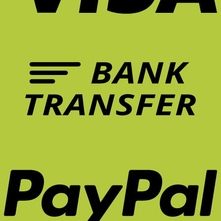
ล้า?
ต่อ
ไงดี?
Theory
การ
5
การ
คือ
รักษา
ฟีเจอร์
ทำงาน?
อะไร?
อาการ
เก้าอี้
ปวด
ที่
หลัง
ควร
ระยะ
มี
ยาว
ใน
จริง
หน้า
ไหม?
ร้อน