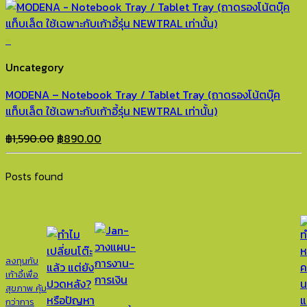
options
was:
is:
may
฿15,990.00.
฿7,990.00.
be
+
chosen
Uncategory
on
the
MODENA – Notebook Tray / Tablet Tray (ถาดรองโน้ตบุ๊ค
product
แท็บเล็ต ใช้เฉพาะกับเก้าอี้รุ่น NEWTRAL เท่านั้น)
page
Original
Current
฿
1,590.00
฿
890.00
price
price
was:
is:
Posts found
฿1,590.00.
฿890.00.
ลงทุนกับ
เก้าอี้เพื่อ
สุขภาพ คุ้ม
กว่าการ