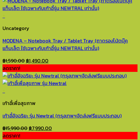
+
Uncategory
MODENA – Notebook Tray / Tablet Tray (ถาดรองโน้ตบุ๊ค
แท็บเล็ต ใช้เฉพาะกับเก้าอี้รุ่น NEWTRAL เท่านั้น)
Original
Current
฿
1,590.00
฿
1,490.00
price
price
ลดราคา!
was:
is:
฿1,590.00.
฿1,490.00.
+
This
เก้าอี้เพื่อสุขภาพ
product
has
เก้าอี้อัจฉริยะ รุ่น Newtral (กรุงเทพฯจัดส่งฟรีแบบประกอบ)
multiple
variants.
Original
Current
฿
15,990.00
฿
7,990.00
The
price
price
ลดราคา!