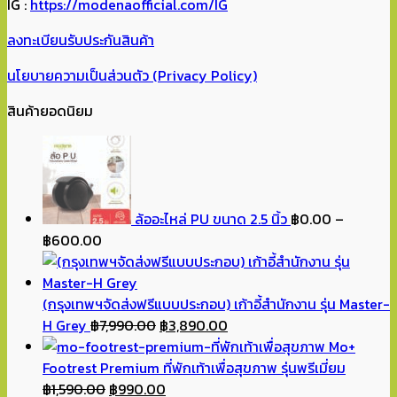
IG :
https://modenaofficial.com/IG
ลงทะเบียนรับประกันสินค้า
นโยบายความเป็นส่วนตัว (Privacy Policy)
สินค้ายอดนิยม
ล้ออะไหล่ PU ขนาด 2.5 นิ้ว
฿
0.00
–
Price
฿
600.00
range:
฿0.00
through
(กรุงเทพฯจัดส่งฟรีแบบประกอบ) เก้าอี้สำนักงาน รุ่น Master-
฿600.00
Original
Current
H Grey
฿
7,990.00
฿
3,890.00
price
price
Mo+
was:
is:
Footrest Premium ที่พักเท้าเพื่อสุขภาพ รุ่นพรีเมี่ยม
Original
฿7,990.00.
Current
฿3,890.00.
฿
1,590.00
฿
990.00