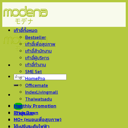
Skip
to
content
เก้าอี้ทั้งหมด
Bestseller
เก้าอี้เพื่อสุขภาพ
เก้าอี้สำนักงาน
เก้าอี้ผู้บริหาร
เก้าอี้ทำงาน
SME Set
ค้นหา:
HomePro
Officemate
IndexLivingmall
Thaiwatsadu
Monthly Promotion
LINE
Price Down
เข้าสู่ระบบ
MO+ (หมอนเพื่อสุขภาพ)
โต๊ะปรับระดับไฟฟ้า
ตะกร้าสินค้า