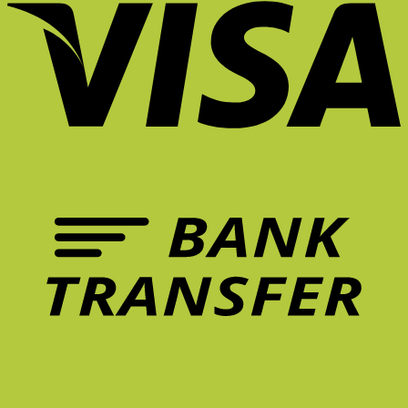
นั่ง
เก้าอี้
ทำการ
มี
เก้าอี้
ยัง
ที่
บ้าน
ชีวิต
เพื่อ
ไง
ดี
ที่
ขึ้น?
สุขภาพ
ไม่
จึง
บ้าน
Unexpected
คุ้ม
ให้
สำคัญ
ยัง
Red
กว่า
ล้า?
ต่อ
ไงดี?
Theory
การ
5
การ
คือ
รักษา
ฟีเจอร์
ทำงาน?
อะไร?
อาการ
เก้าอี้
ปวด
ที่
หลัง
ควร
ระยะ
มี
ยาว
ใน
จริง
หน้า
ไหม?
ร้อน