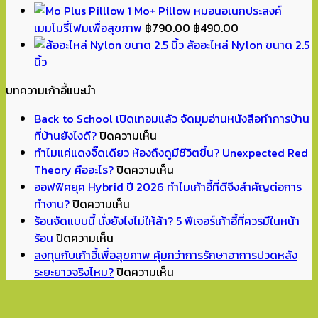
price
price
Mo+ Pillow หมอนอเนกประสงค์
was:
is:
Original
Current
เมมโมรี่โฟมเพื่อสุขภาพ
฿
790.00
฿
490.00
฿1,590.00.
฿990.00.
price
price
ล้ออะไหล่ Nylon ขนาด 2.5
was:
is:
นิ้ว
฿790.00.
฿490.00.
บทความเก้าอี้แนะนำ
Back to School เปิดเทอมแล้ว จัดมุมอ่านหนังสือทำการบ้าน
บน
ที่บ้านยังไงดี?
ปิดความเห็น
Back
ทำไมแค่แดงจิ๊ดเดียว ห้องถึงดูมีชีวิตขึ้น? Unexpected Red
to
บน
Theory คืออะไร?
ปิดความเห็น
School
ทำไม
ออฟฟิศยุค Hybrid ปี 2026 ทำไมเก้าอี้ที่ดีจึงสำคัญต่อการ
บน
เปิด
แค่
ทำงาน?
ปิดความเห็น
ออฟฟิศ
เทอม
แดง
ร้อนจัดแบบนี้ นั่งยังไงไม่ให้ล้า? 5 ฟีเจอร์เก้าอี้ที่ควรมีในหน้า
บน
ยุค
แล้ว
จิ๊ด
ร้อน
ปิดความเห็น
ร้อน
Hybrid
จัด
เดียว
ลงทุนกับเก้าอี้เพื่อสุขภาพ คุ้มกว่าการรักษาอาการปวดหลัง
จัด
ปี
มุม
ห้อง
บน
ระยะยาวจริงไหม?
ปิดความเห็น
แบบ
2026
อ่าน
ถึง
ลงทุน
นี้
ทำไม
หนังสือ
ดู
กับ