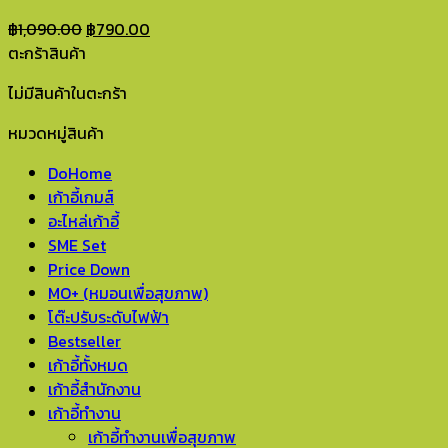
Original
Current
฿
1,090.00
฿
790.00
price
price
ตะกร้าสินค้า
was:
is:
ไม่มีสินค้าในตะกร้า
฿1,090.00.
฿790.00.
หมวดหมู่สินค้า
DoHome
เก้าอี้เกมส์
อะไหล่เก้าอี้
SME Set
Price Down
MO+ (หมอนเพื่อสุขภาพ)
โต๊ะปรับระดับไฟฟ้า
Bestseller
เก้าอี้ทั้งหมด
เก้าอี้สำนักงาน
เก้าอี้ทำงาน
เก้าอี้ทำงานเพื่อสุขภาพ