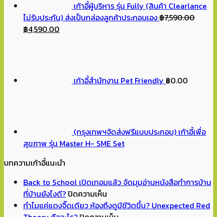
เก้าอี้ผู้บริหาร รุ่น Fully (สินค้า Clearlance
ไม่รับประกัน) ส่งเป็นกล่องลูกค้าประกอบเอง
฿
7,590.00
Original
Current
฿
4,590.00
price
price
was:
is:
฿7,590.00.
฿4,590.00.
เก้าอี้สำนักงาน Pet Friendly
฿
0.00
(กรุงเทพฯจัดส่งฟรีแบบประกอบ) เก้าอี้เพื่อ
สุขภาพ รุ่น Master H- SME Set
บทความเก้าอี้แนะนำ
Back to School เปิดเทอมแล้ว จัดมุมอ่านหนังสือทำการบ้าน
บน
ที่บ้านยังไงดี?
ปิดความเห็น
Back
ทำไมแค่แดงจิ๊ดเดียว ห้องถึงดูมีชีวิตขึ้น? Unexpected Red
to
บน
Theory คืออะไร?
ปิดความเห็น