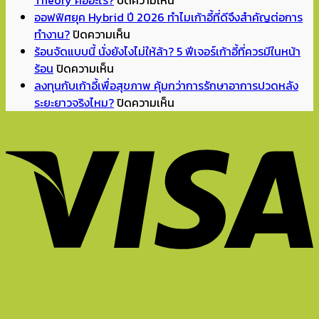
School
ทำไม
ออฟฟิศยุค Hybrid ปี 2026 ทำไมเก้าอี้ที่ดีจึงสำคัญต่อการ
บน
เปิด
แค่
ทำงาน?
ปิดความเห็น
ออฟฟิศ
เทอม
แดง
ร้อนจัดแบบนี้ นั่งยังไงไม่ให้ล้า? 5 ฟีเจอร์เก้าอี้ที่ควรมีในหน้า
บน
ยุค
แล้ว
จิ๊ด
ร้อน
ปิดความเห็น
ร้อน
Hybrid
จัด
เดียว
ลงทุนกับเก้าอี้เพื่อสุขภาพ คุ้มกว่าการรักษาอาการปวดหลัง
จัด
ปี
มุม
ห้อง
บน
ระยะยาวจริงไหม?
ปิดความเห็น
แบบ
2026
อ่าน
ถึง
ลงทุน
นี้
ทำไม
หนังสือ
ดู
กับ
นั่ง
เก้าอี้
ทำการ
มี
เก้าอี้
ยัง
ที่
บ้าน
ชีวิต
เพื่อ
ไง
ดี
ที่
ขึ้น?
สุขภาพ
ไม่
จึง
บ้าน
Unexpected
คุ้ม
ให้
สำคัญ
ยัง
Red
กว่า
ล้า?
ต่อ
ไงดี?
Theory
การ
5
การ
คือ
รักษา
ฟีเจอร์
ทำงาน?
อะไร?
อาการ
เก้าอี้
ปวด
ที่
หลัง