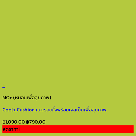
+
MO+ (หมอนเพื่อสุขภาพ)
Cool+ Cushion เบาะรองนั่งพร้อมเจลเย็นเพื่อสุขภาพ
Original
Current
฿
1,090.00
฿
790.00
price
price
ลดราคา!
was:
is: