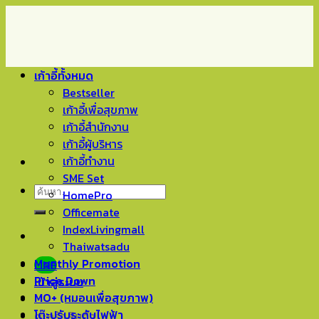
Skip
to
content
เก้าอี้ทั้งหมด
Bestseller
เก้าอี้เพื่อสุขภาพ
เก้าอี้สำนักงาน
เก้าอี้ผู้บริหาร
เก้าอี้ทำงาน
SME Set
ค้นหา:
HomePro
Officemate
IndexLivingmall
Thaiwatsadu
Monthly Promotion
LINE
Price Down
เข้าสู่ระบบ
MO+ (หมอนเพื่อสุขภาพ)
โต๊ะปรับระดับไฟฟ้า
ตะกร้าสินค้า