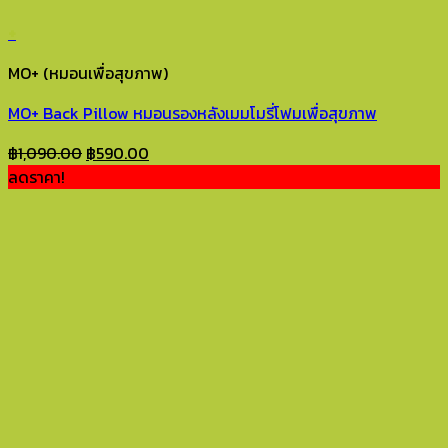
+
MO+ (หมอนเพื่อสุขภาพ)
MO+ Back Pillow หมอนรองหลังเมมโมรี่โฟมเพื่อสุขภาพ
Original
Current
฿
1,090.00
฿
590.00
price
price
ลดราคา!
was:
is:
฿1,090.00.
฿590.00.