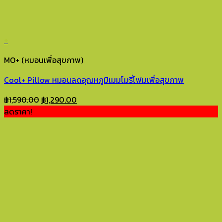
+
MO+ (หมอนเพื่อสุขภาพ)
Cool+ Pillow หมอนลดอุณหภูมิเมมโมรี่โฟมเพื่อสุขภาพ
Original
Current
฿
1,590.00
฿
1,290.00
price
price
ลดราคา!
was:
is:
฿1,590.00.
฿1,290.00.