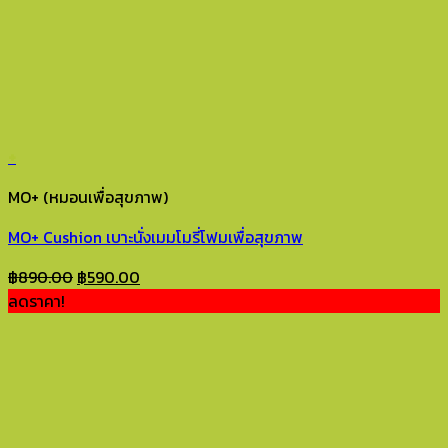
+
MO+ (หมอนเพื่อสุขภาพ)
MO+ Cushion เบาะนั่งเมมโมรี่โฟมเพื่อสุขภาพ
Original
Current
฿
890.00
฿
590.00
price
price
ลดราคา!
was:
is:
฿890.00.
฿590.00.