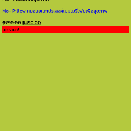
Mo+ Pillow หมอนอเนกประสงค์เมมโมรี่โฟมเพื่อสุขภาพ
Original
Current
฿
790.00
฿
490.00
price
price
ลดราคา!
was:
is:
฿790.00.
฿490.00.