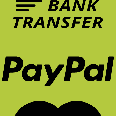
ควร
ระยะ
มี
ยาว
ใน
จริง
หน้า
ไหม?
ร้อน