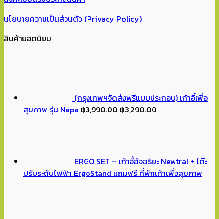
นโยบายความเป็นส่วนตัว (Privacy Policy)
สินค้ายอดนิยม
(กรุงเทพฯจัดส่งฟรีแบบประกอบ) เก้าอี้เพื่อ
Original
Current
สุขภาพ รุ่น Napa
฿
3,990.00
฿
3,290.00
price
price
was:
is:
฿3,990.00.
฿3,290.00.
ERGO SET – เก้าอี้อัจฉริยะ Newtral + โต๊ะ
ปรับระดับไฟฟ้า ErgoStand แถมฟรี ที่พักเท้าเพื่อสุขภาพ