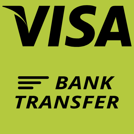
นั่ง
เก้าอี้
ทำการ
มี
เก้าอี้
ยัง
ที่
บ้าน
ชีวิต
เพื่อ
ไง
ดี
ที่
ขึ้น?
สุขภาพ
ไม่
จึง
บ้าน
Unexpected
คุ้ม
ให้
สำคัญ
ยัง
Red
กว่า
ล้า?
ต่อ
ไงดี?
Theory
การ
5
การ
คือ
รักษา
ฟีเจอร์
ทำงาน?
อะไร?
อาการ
เก้าอี้
ปวด
ที่
หลัง
ควร
ระยะ
มี
ยาว
ใน
จริง
หน้า
ไหม?
ร้อน