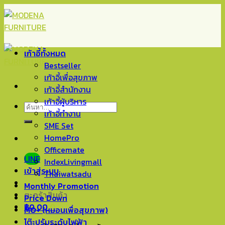
Skip
to
content
เก้าอี้ทั้งหมด
Bestseller
เก้าอี้เพื่อสุขภาพ
เก้าอี้สำนักงาน
เก้าอี้ผู้บริหาร
ค้นหา:
เก้าอี้ทำงาน
SME Set
HomePro
Officemate
LINE
IndexLivingmall
เข้าสู่ระบบ
Thaiwatsadu
Monthly Promotion
ตะกร้าสินค้า
Price Down
฿
0.00
0
MO+ (หมอนเพื่อสุขภาพ)
โต๊ะปรับระดับไฟฟ้า