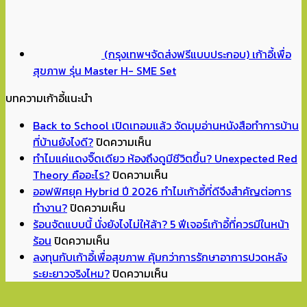
(กรุงเทพฯจัดส่งฟรีแบบประกอบ) เก้าอี้เพื่อ
สุขภาพ รุ่น Master H- SME Set
บทความเก้าอี้แนะนำ
Back to School เปิดเทอมแล้ว จัดมุมอ่านหนังสือทำการบ้าน
บน
ที่บ้านยังไงดี?
ปิดความเห็น
Back
ทำไมแค่แดงจิ๊ดเดียว ห้องถึงดูมีชีวิตขึ้น? Unexpected Red
to
บน
Theory คืออะไร?
ปิดความเห็น
School
ทำไม
ออฟฟิศยุค Hybrid ปี 2026 ทำไมเก้าอี้ที่ดีจึงสำคัญต่อการ
บน
เปิด
แค่
ทำงาน?
ปิดความเห็น
ออฟฟิศ
เทอม
แดง
ร้อนจัดแบบนี้ นั่งยังไงไม่ให้ล้า? 5 ฟีเจอร์เก้าอี้ที่ควรมีในหน้า
บน
ยุค
แล้ว
จิ๊ด
ร้อน
ปิดความเห็น
ร้อน
Hybrid
จัด
เดียว
ลงทุนกับเก้าอี้เพื่อสุขภาพ คุ้มกว่าการรักษาอาการปวดหลัง
จัด
ปี
มุม
ห้อง
บน
ระยะยาวจริงไหม?
ปิดความเห็น
แบบ
2026
อ่าน
ถึง
ลงทุน
นี้
ทำไม
หนังสือ
ดู
กับ