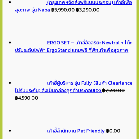
(กรุงเทพฯจัดส่งฟรีแบบประกอบ) เก้าอี้เพื่อ
Original
Current
สุขภาพ รุ่น Napa
฿
3,990.00
฿
3,290.00
price
price
was:
is:
฿3,990.00.
฿3,290.00.
ERGO SET – เก้าอี้อัจฉริยะ Newtral + โต๊ะ
ปรับระดับไฟฟ้า ErgoStand แถมฟรี ที่พักเท้าเพื่อสุขภาพ
เก้าอี้ผู้บริหาร รุ่น Fully (สินค้า Clearlance
ไม่รับประกัน) ส่งเป็นกล่องลูกค้าประกอบเอง
฿
7,590.00
Original
Current
฿
4,590.00
price
price
was:
is:
฿7,590.00.
฿4,590.00.
เก้าอี้สำนักงาน Pet Friendly
฿
0.00