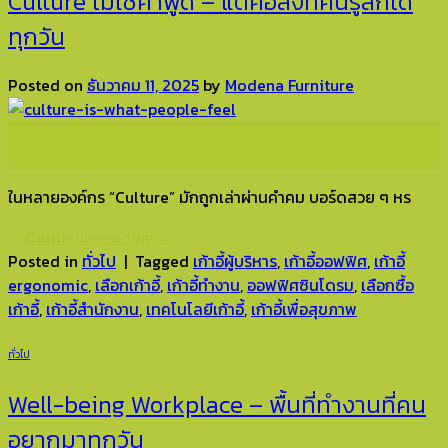
Culture ไม่ใช่คำพูด – แต่คือสิ่งที่คนรู้สึกได้
ทุกวัน
Posted on
ธันวาคม 11, 2025
by
Modena Furniture
11
ธ.ค.
ในหลายองค์กร “Culture” มักถูกเล่าผ่านคำคม บอร์ดสวย ๆ หร
Continue reading
→
Posted in
ทั่วไป
|
Tagged
เก้าอี้ผู้บริหาร
,
เก้าอี้ออฟฟิศ
,
เก้าอี้
ergonomic
,
เลือกเก้าอี้
,
เก้าอี้ทำงาน
,
ออฟฟิศซินโดรม
,
เลือกซื้อ
เก้าอี้
,
เก้าอี้สำนักงาน
,
เทคโนโลยีเก้าอี้
,
เก้าอี้เพื่อสุขภาพ
ทั่วไป
Well-being Workplace – พื้นที่ทำงานที่คน
อยากมาทุกวัน