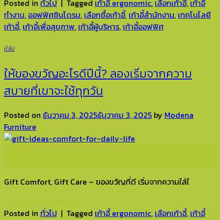
Posted in
ทั่วไป
|
Tagged
เก้าอี้ ergonomic
,
เลือกเก้าอี้
,
เก้าอี้
ทำงาน
,
ออฟฟิศซินโดรม
,
เลือกซื้อเก้าอี้
,
เก้าอี้สำนักงาน
,
เทคโนโลยี
เก้าอี้
,
เก้าอี้เพื่อสุขภาพ
,
เก้าอี้ผู้บริหาร
,
เก้าอี้ออฟฟิศ
ทั่วไป
ให้ของขวัญอะไรดีปีนี้? ลองเริ่มจากความ
สบายที่เขาจะใช้ทุกวัน
Posted on
ธันวาคม 3, 2025
ธันวาคม 3, 2025
by
Modena
Furniture
03
ธ.ค.
Gift Comfort, Gift Care – ของขวัญที่ดี เริ่มจากความใส่ใ
Continue reading
→
Posted in
ทั่วไป
|
Tagged
เก้าอี้ ergonomic
,
เลือกเก้าอี้
,
เก้าอี้