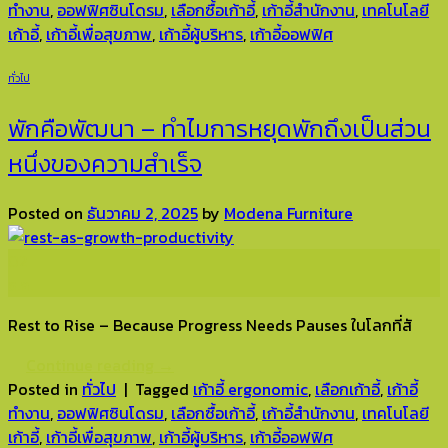
ทำงาน
,
ออฟฟิศซินโดรม
,
เลือกซื้อเก้าอี้
,
เก้าอี้สำนักงาน
,
เทคโนโลยี
เก้าอี้
,
เก้าอี้เพื่อสุขภาพ
,
เก้าอี้ผู้บริหาร
,
เก้าอี้ออฟฟิศ
ทั่วไป
พักคือพัฒนา – ทำไมการหยุดพักถึงเป็นส่วน
หนึ่งของความสำเร็จ
Posted on
ธันวาคม 2, 2025
by
Modena Furniture
02
ธ.ค.
Rest to Rise – Because Progress Needs Pauses ในโลกที่สั
Continue reading
→
Posted in
ทั่วไป
|
Tagged
เก้าอี้ ergonomic
,
เลือกเก้าอี้
,
เก้าอี้
ทำงาน
,
ออฟฟิศซินโดรม
,
เลือกซื้อเก้าอี้
,
เก้าอี้สำนักงาน
,
เทคโนโลยี
เก้าอี้
,
เก้าอี้เพื่อสุขภาพ
,
เก้าอี้ผู้บริหาร
,
เก้าอี้ออฟฟิศ