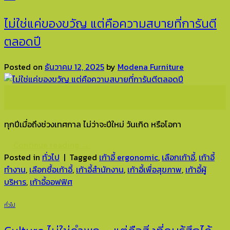
ไม่ใช่แค่ของขวัญ แต่คือความสบายที่การันตี
ตลอดปี
Posted on
ธันวาคม 12, 2025
by
Modena Furniture
12
ธ.ค.
ทุกปีเมื่อถึงช่วงเทศกาล ไม่ว่าจะปีใหม่ วันเกิด หรือโอกา
Continue reading
→
Posted in
ทั่วไป
|
Tagged
เก้าอี้ ergonomic
,
เลือกเก้าอี้
,
เก้าอี้
ทำงาน
,
เลือกซื้อเก้าอี้
,
เก้าอี้สำนักงาน
,
เก้าอี้เพื่อสุขภาพ
,
เก้าอี้ผู้
บริหาร
,
เก้าอี้ออฟฟิศ
ทั่วไป