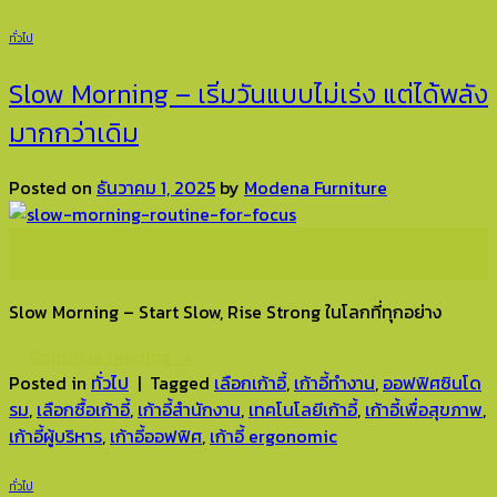
ทั่วไป
Slow Morning – เริ่มวันแบบไม่เร่ง แต่ได้พลัง
มากกว่าเดิม
Posted on
ธันวาคม 1, 2025
by
Modena Furniture
01
ธ.ค.
Slow Morning – Start Slow, Rise Strong ในโลกที่ทุกอย่าง
Continue reading
→
Posted in
ทั่วไป
|
Tagged
เลือกเก้าอี้
,
เก้าอี้ทำงาน
,
ออฟฟิศซินโด
รม
,
เลือกซื้อเก้าอี้
,
เก้าอี้สำนักงาน
,
เทคโนโลยีเก้าอี้
,
เก้าอี้เพื่อสุขภาพ
,
เก้าอี้ผู้บริหาร
,
เก้าอี้ออฟฟิศ
,
เก้าอี้ ergonomic
ทั่วไป