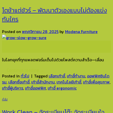
โตช้าแต่ชัวร์ – พัฒนาตัวเองแบบไม่ต้องแข่ง
กับใคร
Posted on
พฤศจิกายน 28, 2025
by
Modena Furniture
28
พ.ย.
ในโลกยุคที่ทุกแพลตฟอร์มเต็มไปด้วยโพสต์ความสำเร็จ—เลื่อน
Continue reading
→
Posted in
ทั่วไป
|
Tagged
เลือกเก้าอี้
,
เก้าอี้ทำงาน
,
ออฟฟิศซินโด
รม
,
เลือกซื้อเก้าอี้
,
เก้าอี้สำนักงาน
,
เทคโนโลยีเก้าอี้
,
เก้าอี้เพื่อสุขภาพ
,
เก้าอี้ผู้บริหาร
,
เก้าอี้ออฟฟิศ
,
เก้าอี้ ergonomic
ทั่วไป
Work Clean – จัดระเบียบโต๊ะ จัดระเบียบใจ