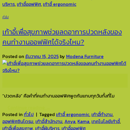
บริหาร
,
เก้าอี้ออฟฟิศ
,
เก้าอี้ ergonomic
ทั่วไป
เก้าอี้เพื่อสุขภาพช่วยลดอาการปวดหลังของ
คนทำงานออฟฟิศได้จริงไหม?
Posted on
ธันวาคม 15, 2025
by
Modena Furniture
15
ธ.ค.
“ปวดหลัง” คือคำที่คนทำงานออฟฟิศพูดกันแทบทุกวันทั้งที่ไม
Continue reading
→
Posted in
ทั่วไป
|
Tagged
เก้าอี้ ergonomic
,
เก้าอี้ทำงาน
,
ออฟฟิศซินโดรม
,
เก้าอี้สำนักงาน
,
Anya
,
Kama
,
เทคโนโลยีเก้าอี้
,
เก้าอี้เพื่อสุขภาพ
,
เก้าอี้ผู้บริหาร
,
เก้าอี้ออฟฟิศ