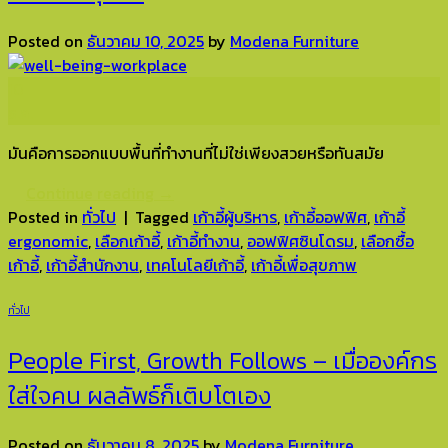
Posted on
ธันวาคม 10, 2025
by
Modena Furniture
10
ธ.ค.
มันคือการออกแบบพื้นที่ทำงานที่ไม่ใช่เพียงสวยหรือทันสมัย
Continue reading
→
Posted in
ทั่วไป
|
Tagged
เก้าอี้ผู้บริหาร
,
เก้าอี้ออฟฟิศ
,
เก้าอี้
ergonomic
,
เลือกเก้าอี้
,
เก้าอี้ทำงาน
,
ออฟฟิศซินโดรม
,
เลือกซื้อ
เก้าอี้
,
เก้าอี้สำนักงาน
,
เทคโนโลยีเก้าอี้
,
เก้าอี้เพื่อสุขภาพ
ทั่วไป
People First, Growth Follows – เมื่อองค์กร
ใส่ใจคน ผลลัพธ์ก็เติบโตเอง
Posted on
ธันวาคม 8, 2025
by
Modena Furniture