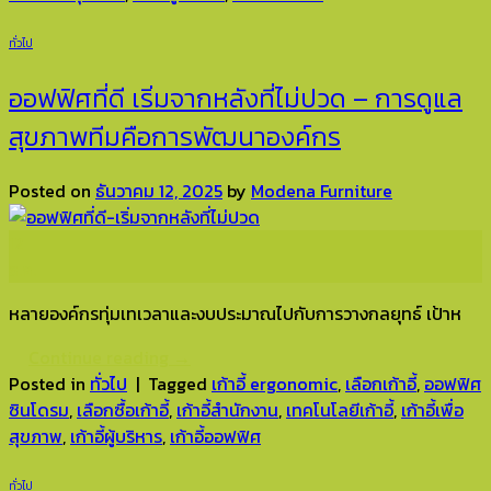
ทั่วไป
ออฟฟิศที่ดี เริ่มจากหลังที่ไม่ปวด – การดูแล
สุขภาพทีมคือการพัฒนาองค์กร
Posted on
ธันวาคม 12, 2025
by
Modena Furniture
12
ธ.ค.
หลายองค์กรทุ่มเทเวลาและงบประมาณไปกับการวางกลยุทธ์ เป้าห
Continue reading
→
Posted in
ทั่วไป
|
Tagged
เก้าอี้ ergonomic
,
เลือกเก้าอี้
,
ออฟฟิศ
ซินโดรม
,
เลือกซื้อเก้าอี้
,
เก้าอี้สำนักงาน
,
เทคโนโลยีเก้าอี้
,
เก้าอี้เพื่อ
สุขภาพ
,
เก้าอี้ผู้บริหาร
,
เก้าอี้ออฟฟิศ
ทั่วไป