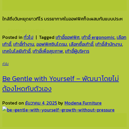
08
ธ.ค.
ใกล้ถึงวันหยุดยาวทีไร บรรยากาศในออฟฟิศก็จะผสมกันแบบประห
Continue reading
→
Posted in
ทั่วไป
|
Tagged
เก้าอี้ออฟฟิศ
,
เก้าอี้ ergonomic
,
เลือก
เก้าอี้
,
เก้าอี้ทำงาน
,
ออฟฟิศซินโดรม
,
เลือกซื้อเก้าอี้
,
เก้าอี้สำนักงาน
,
เทคโนโลยีเก้าอี้
,
เก้าอี้เพื่อสุขภาพ
,
เก้าอี้ผู้บริหาร
ทั่วไป
Be Gentle with Yourself – พัฒนาโดยไม่
ต้องโหดกับตัวเอง
Posted on
ธันวาคม 4, 2025
by
Modena Furniture
04
ธ.ค.