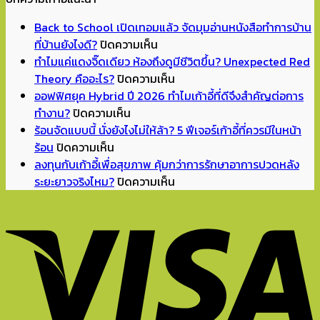
Back to School เปิดเทอมแล้ว จัดมุมอ่านหนังสือทำการบ้าน
บน
ที่บ้านยังไงดี?
ปิดความเห็น
Back
ทำไมแค่แดงจิ๊ดเดียว ห้องถึงดูมีชีวิตขึ้น? Unexpected Red
to
บน
Theory คืออะไร?
ปิดความเห็น
School
ทำไม
ออฟฟิศยุค Hybrid ปี 2026 ทำไมเก้าอี้ที่ดีจึงสำคัญต่อการ
บน
เปิด
แค่
ทำงาน?
ปิดความเห็น
ออฟฟิศ
เทอม
แดง
ร้อนจัดแบบนี้ นั่งยังไงไม่ให้ล้า? 5 ฟีเจอร์เก้าอี้ที่ควรมีในหน้า
บน
ยุค
แล้ว
จิ๊ด
ร้อน
ปิดความเห็น
ร้อน
Hybrid
จัด
เดียว
ลงทุนกับเก้าอี้เพื่อสุขภาพ คุ้มกว่าการรักษาอาการปวดหลัง
จัด
ปี
มุม
ห้อง
บน
ระยะยาวจริงไหม?
ปิดความเห็น
แบบ
2026
อ่าน
ถึง
ลงทุน
นี้
ทำไม
หนังสือ
ดู
กับ
นั่ง
เก้าอี้
ทำการ
มี
เก้าอี้
ยัง
ที่
บ้าน
ชีวิต
เพื่อ
ไง
ดี
ที่
ขึ้น?
สุขภาพ
ไม่
จึง
บ้าน
Unexpected
คุ้ม
ให้
สำคัญ
ยัง
Red
กว่า
ล้า?
ต่อ
ไงดี?
Theory
การ