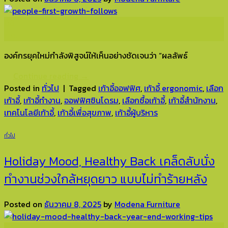
08
ธ.ค.
องค์กรยุคใหม่กำลังพิสูจน์ให้เห็นอย่างชัดเจนว่า “ผลลัพธ์
Continue reading
→
Posted in
ทั่วไป
|
Tagged
เก้าอี้ออฟฟิศ
,
เก้าอี้ ergonomic
,
เลือก
เก้าอี้
,
เก้าอี้ทำงาน
,
ออฟฟิศซินโดรม
,
เลือกซื้อเก้าอี้
,
เก้าอี้สำนักงาน
,
เทคโนโลยีเก้าอี้
,
เก้าอี้เพื่อสุขภาพ
,
เก้าอี้ผู้บริหาร
ทั่วไป
Holiday Mood, Healthy Back เคล็ดลับนั่ง
ทำงานช่วงใกล้หยุดยาว แบบไม่ทำร้ายหลัง
Posted on
ธันวาคม 8, 2025
by
Modena Furniture