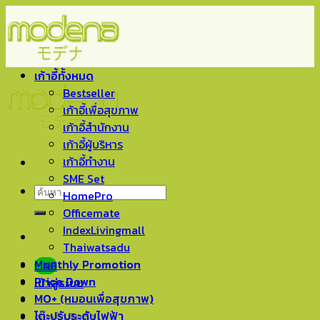
Skip
to
content
เก้าอี้ทั้งหมด
Bestseller
เก้าอี้เพื่อสุขภาพ
เก้าอี้สำนักงาน
เก้าอี้ผู้บริหาร
เก้าอี้ทำงาน
SME Set
ค้นหา:
HomePro
Officemate
IndexLivingmall
Thaiwatsadu
Monthly Promotion
LINE
Price Down
เข้าสู่ระบบ
MO+ (หมอนเพื่อสุขภาพ)
โต๊ะปรับระดับไฟฟ้า
ตะกร้าสินค้า