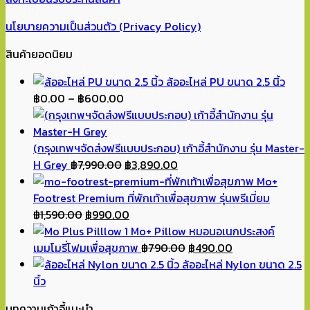
นโยบายความเป็นส่วนตัว (Privacy Policy)
สินค้ายอดนิยม
ล้ออะไหล่ PU ขนาด 2.5 นิ้ว
Price
฿
0.00
–
฿
600.00
range:
฿0.00
through
(กรุงเทพฯจัดส่งฟรีแบบประกอบ) เก้าอี้สำนักงาน รุ่น Master-
฿600.00
Original
Current
H Grey
฿
7,990.00
฿
3,890.00
price
price
Mo+
was:
is:
Footrest Premium ที่พักเท้าเพื่อสุขภาพ รุ่นพรีเมี่ยม
Original
฿7,990.00.
Current
฿3,890.00.
฿
1,590.00
฿
990.00
price
price
Mo+ Pillow หมอนอเนกประสงค์
was:
is:
Original
Current
เมมโมรี่โฟมเพื่อสุขภาพ
฿
790.00
฿
490.00
฿1,590.00.
฿990.00.
price
price
ล้ออะไหล่ Nylon ขนาด 2.5
was:
is:
นิ้ว
฿790.00.
฿490.00.
บทความเก้าอี้แนะนำ