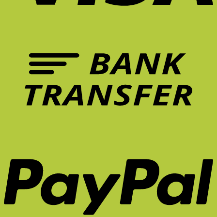
5
การ
คือ
รักษา
ฟีเจอร์
ทำงาน?
อะไร?
อาการ
เก้าอี้
ปวด
ที่
หลัง
ควร
ระยะ
มี
ยาว
ใน
จริง
หน้า
ไหม?
ร้อน