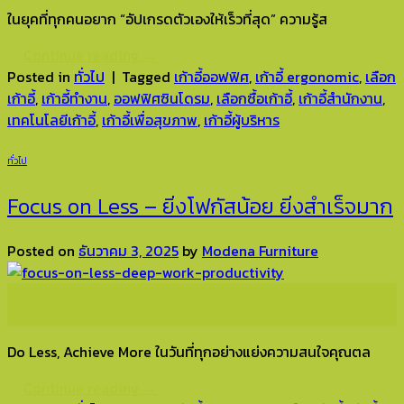
ในยุคที่ทุกคนอยาก “อัปเกรดตัวเองให้เร็วที่สุด” ความรู้ส
Continue reading
→
Posted in
ทั่วไป
|
Tagged
เก้าอี้ออฟฟิศ
,
เก้าอี้ ergonomic
,
เลือก
เก้าอี้
,
เก้าอี้ทำงาน
,
ออฟฟิศซินโดรม
,
เลือกซื้อเก้าอี้
,
เก้าอี้สำนักงาน
,
เทคโนโลยีเก้าอี้
,
เก้าอี้เพื่อสุขภาพ
,
เก้าอี้ผู้บริหาร
ทั่วไป
Focus on Less – ยิ่งโฟกัสน้อย ยิ่งสำเร็จมาก
Posted on
ธันวาคม 3, 2025
by
Modena Furniture
03
ธ.ค.
Do Less, Achieve More ในวันที่ทุกอย่างแย่งความสนใจคุณตล
Continue reading
→