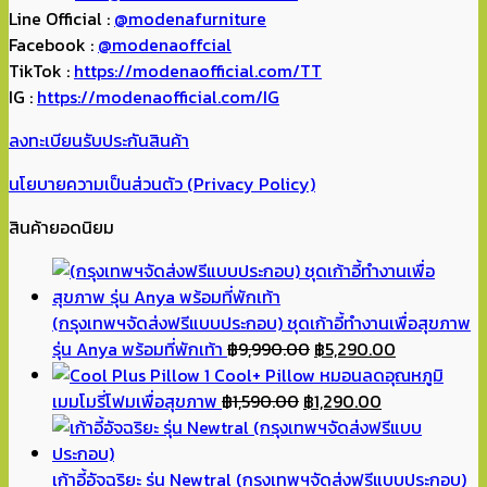
Line Official :
@modenafurniture
Facebook :
@modenaoffcial
TikTok :
https://modenaofficial.com/TT
IG :
https://modenaofficial.com/IG
ลงทะเบียนรับประกันสินค้า
นโยบายความเป็นส่วนตัว (Privacy Policy)
สินค้ายอดนิยม
(กรุงเทพฯจัดส่งฟรีแบบประกอบ) ชุดเก้าอี้ทำงานเพื่อสุขภาพ
Original
Current
รุ่น Anya พร้อมที่พักเท้า
฿
9,990.00
฿
5,290.00
price
price
Cool+ Pillow หมอนลดอุณหภูมิ
Original
was:
Current
is:
เมมโมรี่โฟมเพื่อสุขภาพ
฿
1,590.00
฿
1,290.00
price
฿9,990.00.
price
฿5,290.00.
was:
is:
฿1,590.00.
฿1,290.00.
เก้าอี้อัจฉริยะ รุ่น Newtral (กรุงเทพฯจัดส่งฟรีแบบประกอบ)