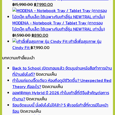
Original
Current
฿
15,990.00
฿
7,990.00
price
price
was:
is:
฿15,990.00.
฿7,990.00.
MODENA - Notebook Tray / Tablet Tray (ถาดรอง
โน้ตบุ๊ค แท็บเล็ต ใช้เฉพาะกับเก้าอี้รุ่น NEWTRAL เท่านั้น)
Original
Current
฿
1,590.00
฿
890.00
price
price
เก้าอี้เพื่อสุขภาพ รุ่น
was:
is:
Cindy Fit
฿
7,990.00
฿1,590.00.
฿890.00.
บทความเก้าอี้แนะนำ
Back to School เปิดเทอมแล้ว จัดมุมอ่านหนังสือทำการบ้าน
บน
ที่บ้านยังไงดี?
ปิดความเห็น
Back
ทำไมแค่แดงจิ๊ดเดียว ห้องถึงดูมีชีวิตขึ้น? Unexpected Red
to
บน
Theory คืออะไร?
ปิดความเห็น
School
ทำไม
ออฟฟิศยุค Hybrid ปี 2026 ทำไมเก้าอี้ที่ดีจึงสำคัญต่อการ
บน
เปิด
แค่
ทำงาน?
ปิดความเห็น
ออฟฟิศ
เทอม
แดง
ร้อนจัดแบบนี้ นั่งยังไงไม่ให้ล้า? 5 ฟีเจอร์เก้าอี้ที่ควรมีในหน้า
บน
ยุค
แล้ว
จิ๊ด
ร้อน
ปิดความเห็น