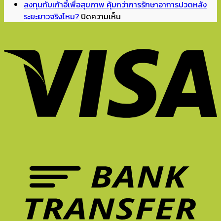
ร้อน
Hybrid
จัด
เดียว
ลงทุนกับเก้าอี้เพื่อสุขภาพ คุ้มกว่าการรักษาอาการปวดหลัง
จัด
ปี
มุม
ห้อง
บน
ระยะยาวจริงไหม?
ปิดความเห็น
แบบ
2026
อ่าน
ถึง
ลงทุน
นี้
ทำไม
หนังสือ
ดู
กับ
นั่ง
เก้าอี้
ทำการ
มี
เก้าอี้
ยัง
ที่
บ้าน
ชีวิต
เพื่อ
ไง
ดี
ที่
ขึ้น?
สุขภาพ
ไม่
จึง
บ้าน
Unexpected
คุ้ม
ให้
สำคัญ
ยัง
Red
กว่า
ล้า?
ต่อ
ไงดี?
Theory
การ
5
การ
คือ
รักษา
ฟีเจอร์
ทำงาน?
อะไร?
อาการ
เก้าอี้
ปวด
ที่
หลัง
ควร
ระยะ
มี
ยาว
ใน
จริง
หน้า
ไหม?
ร้อน