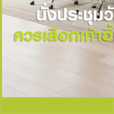
20
ม.ค.