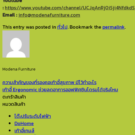
Youtube
:
https://www.youtube.com/channel/UCJqAnRj0iSji4Nfdkd
Email :
info@modenafurniture.com
This entry was posted in
ทั่วไป
. Bookmark the
permalink
.
Modena Furniture
ความสำคัญของที่รองคอเก้าอี้สุขภาพ มีไว้ทำอะไร
เก้าอี้ Ergonomic ช่วยลดอาการออฟฟิศซินโดรมได้จริงไหม
ตะกร้าสินค้า
หมวดสินค้า
โต๊ะปรับระดับไฟฟ้า
DoHome
เก้าอี้เกมส์