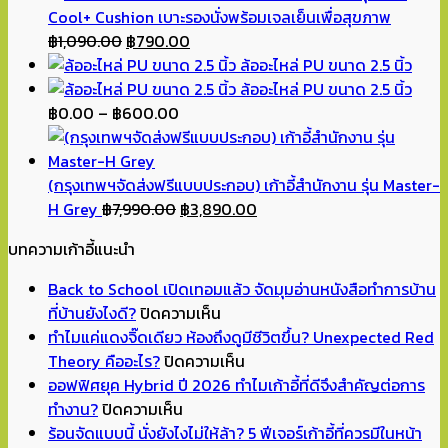
Cool+ Cushion เบาะรองนั่งพร้อมเจลเย็นเพื่อสุขภาพ
Original
Current
฿
1,090.00
฿
790.00
price
price
ล้ออะไหล่ PU ขนาด 2.5 นิ้ว
was:
is:
ล้ออะไหล่ PU ขนาด 2.5 นิ้ว
฿1,090.00.
Price
฿790.00.
฿
0.00
–
฿
600.00
range:
฿0.00
through
(กรุงเทพฯจัดส่งฟรีแบบประกอบ) เก้าอี้สำนักงาน รุ่น Master-
฿600.00
Original
Current
H Grey
฿
7,990.00
฿
3,890.00
price
price
บทความเก้าอี้แนะนำ
was:
is:
฿7,990.00.
฿3,890.00.
Back to School เปิดเทอมแล้ว จัดมุมอ่านหนังสือทำการบ้าน
บน
ที่บ้านยังไงดี?
ปิดความเห็น
Back
ทำไมแค่แดงจิ๊ดเดียว ห้องถึงดูมีชีวิตขึ้น? Unexpected Red
to
บน
Theory คืออะไร?
ปิดความเห็น
School
ทำไม
ออฟฟิศยุค Hybrid ปี 2026 ทำไมเก้าอี้ที่ดีจึงสำคัญต่อการ
บน
เปิด
แค่
ทำงาน?
ปิดความเห็น
ออฟฟิศ
เทอม
แดง
ร้อนจัดแบบนี้ นั่งยังไงไม่ให้ล้า? 5 ฟีเจอร์เก้าอี้ที่ควรมีในหน้า