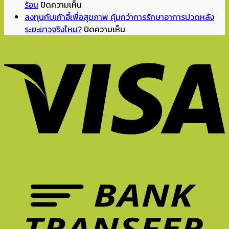
บน
ยุค
แล้ว
จิ๊ด
ร้อน
ปิดความเห็น
ร้อน
Hybrid
จัด
เดียว
ลงทุนกับเก้าอี้เพื่อสุขภาพ คุ้มกว่าการรักษาอาการปวดหลัง
จัด
ปี
มุม
ห้อง
บน
ระยะยาวจริงไหม?
ปิดความเห็น
แบบ
2026
อ่าน
ถึง
ลงทุน
นี้
ทำไม
หนังสือ
ดู
กับ
นั่ง
เก้าอี้
ทำการ
มี
เก้าอี้
ยัง
ที่
บ้าน
ชีวิต
เพื่อ
ไง
ดี
ที่
ขึ้น?
สุขภาพ
ไม่
จึง
บ้าน
Unexpected
คุ้ม
ให้
สำคัญ
ยัง
Red
กว่า
ล้า?
ต่อ
ไงดี?
Theory
การ
5
การ
คือ
รักษา
ฟีเจอร์
ทำงาน?
อะไร?
อาการ
เก้าอี้
ปวด
ที่
หลัง
ควร
ระยะ
มี
ยาว
ใน
จริง
หน้า
ไหม?