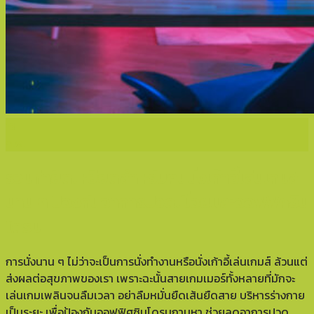
13
ก.พ.
รวมท่ายืดเหยียดสำหรับคนนั่ง
เก้าอี้เล่นเกมส์
นาน ๆ ป้องกันอาการปวดเมื่อยและออฟฟิศซิน
โดรม
การนั่งนาน ๆ ไม่ว่าจะเป็นการนั่งทำงานหรือนั่งเก้าอี้เล่นเกมส์ ล้วนแต่
ส่งผลต่อสุขภาพของเรา เพราะฉะนั้นสายเกมเมอร์ทั้งหลายที่มักจะ
เล่นเกมเพลินจนลืมเวลา อย่าลืมหมั่นยืดเส้นยืดสาย บริหารร่างกาย
เป็นระยะ เพื่อป้องกันออฟฟิศซินโดรมถามหา ช่วยลดอาการปวด