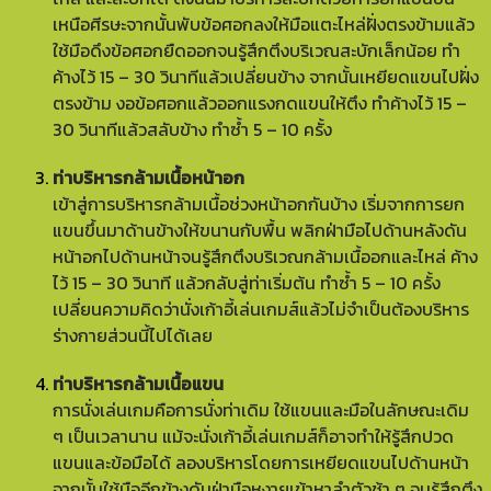
เหนือศีรษะจากนั้นพับข้อศอกลงให้มือแตะไหล่ฝั่งตรงข้ามแล้ว
ใช้มือดึงข้อศอกยืดออกจนรู้สึกตึงบริเวณสะบักเล็กน้อย ทำ
ค้างไว้ 15 – 30 วินาทีแล้วเปลี่ยนข้าง จากนั้นเหยียดแขนไปฝั่ง
ตรงข้าม งอข้อศอกแล้วออกแรงกดแขนให้ตึง ทำค้างไว้ 15 –
30 วินาทีแล้วสลับข้าง ทำซ้ำ 5 – 10 ครั้ง
ท่าบริหารกล้ามเนื้อหน้าอก
เข้าสู่การบริหารกล้ามเนื้อช่วงหน้าอกกันบ้าง เริ่มจากการยก
แขนขึ้นมาด้านข้างให้ขนานกับพื้น พลิกฝ่ามือไปด้านหลังดัน
หน้าอกไปด้านหน้าจนรู้สึกตึงบริเวณกล้ามเนื้ออกและไหล่ ค้าง
ไว้ 15 – 30 วินาที แล้วกลับสู่ท่าเริ่มต้น ทำซ้ำ 5 – 10 ครั้ง
เปลี่ยนความคิดว่านั่งเก้าอี้เล่นเกมส์แล้วไม่จำเป็นต้องบริหาร
ร่างกายส่วนนี้ไปได้เลย
ท่าบริหารกล้ามเนื้อแขน
การนั่งเล่นเกมคือการนั่งท่าเดิม ใช้แขนและมือในลักษณะเดิม
ๆ เป็นเวลานาน แม้จะนั่งเก้าอี้เล่นเกมส์ก็อาจทำให้รู้สึกปวด
แขนและข้อมือได้ ลองบริหารโดยการเหยียดแขนไปด้านหน้า
จากนั้นใช้มืออีกข้างดันฝ่ามือหงายเข้าหาลำตัวช้า ๆ จนรู้สึกตึง