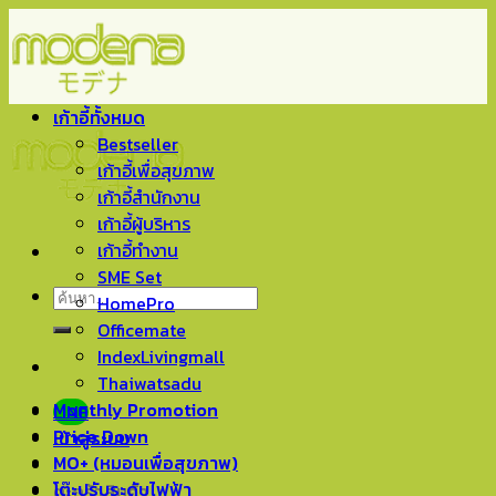
Skip
to
content
เก้าอี้ทั้งหมด
Bestseller
เก้าอี้เพื่อสุขภาพ
เก้าอี้สำนักงาน
เก้าอี้ผู้บริหาร
เก้าอี้ทำงาน
SME Set
ค้นหา:
HomePro
Officemate
IndexLivingmall
Thaiwatsadu
Monthly Promotion
LINE
Price Down
เข้าสู่ระบบ
MO+ (หมอนเพื่อสุขภาพ)
โต๊ะปรับระดับไฟฟ้า
ตะกร้าสินค้า