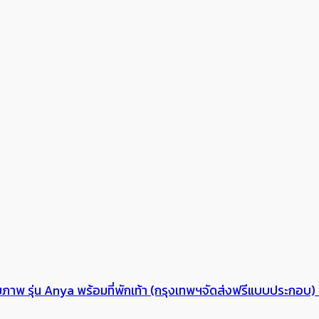
(กรุงเทพฯจัดส่งฟรีแบบประกอบ) ชุด