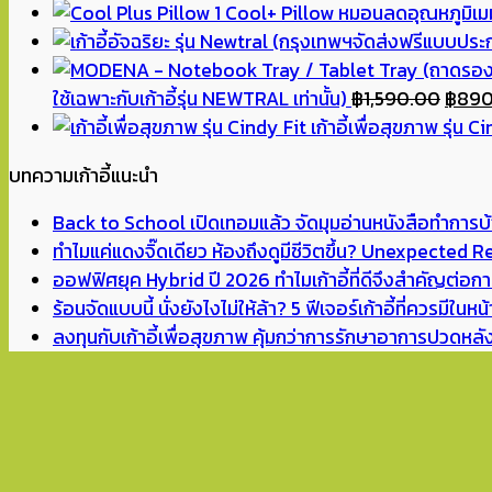
price
price
Cool+ Pillow หมอนลดอุณหภูมิเมม
was:
is:
฿9,990.00.
฿5,290.00.
Origi
ใช้เฉพาะกับเก้าอี้รุ่น NEWTRAL เท่านั้น)
฿
1,590.00
฿
890
price
เก้าอี้เพื่อสุขภาพ รุ่น C
was:
บทความเก้าอี้แนะนำ
฿1,59
Back to School เปิดเทอมแล้ว จัดมุมอ่านหนังสือทำการบ้า
ทำไมแค่แดงจิ๊ดเดียว ห้องถึงดูมีชีวิตขึ้น? Unexpected 
ออฟฟิศยุค Hybrid ปี 2026 ทำไมเก้าอี้ที่ดีจึงสำคัญต่อ
ร้อนจัดแบบนี้ นั่งยังไงไม่ให้ล้า? 5 ฟีเจอร์เก้าอี้ที่ควรมีในหน
ลงทุนกับเก้าอี้เพื่อสุขภาพ คุ้มกว่าการรักษาอาการปวดหล