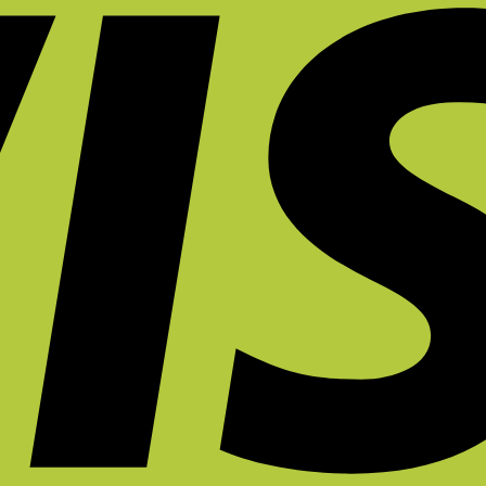
ไง
ที่
หนังสือ
คุ้ม
มี
ไม่
ดี
ทำการ
กว่า
ชีวิต
ให้
จึง
บ้าน
การ
ขึ้น?
ล้า?
สำคัญ
ที่
รักษา
Unexpected
5
ต่อ
บ้าน
อาการ
Red
ฟีเจอร์
การ
ยัง
ปวด
Theory
เก้าอี้
ทำงาน?
ไงดี?
หลัง
คือ
ที่
ระยะ
อะไร?
ควร
ยาว
มี
จริง
ใน
ไหม?
หน้า
ร้อน