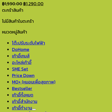
Original
Current
฿
1,590.00
฿
1,290.00
price
price
ตะกร้าสินค้า
was:
is:
ไม่มีสินค้าในตะกร้า
฿1,590.00.
฿1,290.00.
หมวดหมู่สินค้า
โต๊ะปรับระดับไฟฟ้า
DoHome
เก้าอี้เกมส์
อะไหล่เก้าอี้
SME Set
Price Down
MO+ (หมอนเพื่อสุขภาพ)
Bestseller
เก้าอี้ทั้งหมด
เก้าอี้สำนักงาน
เก้าอี้ทำงาน