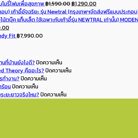
Original
Current
โมรี่โฟมเพื่อสุขภาพ
฿
1,590.00
฿
1,290.00
price
price
เก้าอี้อัจฉริยะ รุ่น Newtral (กรุงเทพฯจัดส่งฟรีแบบประกอบ
was:
is:
MODENA 
nal
Current
฿1,590.00.
฿1,290.00.
.00
price
indy Fit
฿
7,990.00
is:
0.00.
฿890.00.
บน
นที่บ้านยังไงดี?
ปิดความเห็น
Back
บน
Red Theory คืออะไร?
ปิดความเห็น
บน
to
ทำไม
การทำงาน?
ปิดความเห็น
บน
ออฟฟิศ
School
แค่
้าร้อน
ปิดความเห็น
ร้อน
ยุค
เปิด
บน
แดง
ังระยะยาวจริงไหม?
ปิดความเห็น
จัด
Hybrid
เทอม
ลงทุน
จิ๊ด
แบบ
ปี
แล้ว
กับ
เดียว
นี้
2026
จัด
เก้าอี้
ห้อง
นั่ง
ทำไม
มุม
เพื่อ
ถึง
ยัง
เก้าอี้
อ่าน
สุขภาพ
ดู