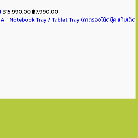
Original
Current
)
฿
15,990.00
฿
7,990.00
price
price
- Notebook Tray / Tablet Tray (ถาดรองโน้ตบุ๊ค แท็บเล็ต
was:
is:
฿15,990.00.
฿7,990.00.