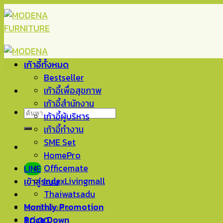
Skip
to
content
เก้าอี้ทั้งหมด
Bestseller
เก้าอี้เพื่อสุขภาพ
เก้าอี้สำนักงาน
ค้นหา:
เก้าอี้ผู้บริหาร
เก้าอี้ทำงาน
SME Set
HomePro
Officemate
LINE
IndexLivingmall
เข้าสู่ระบบ
Thaiwatsadu
Monthly Promotion
ตะกร้าสินค้า
Price Down
฿
0.00
0