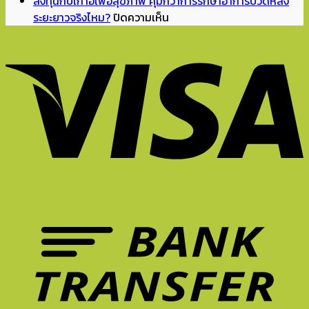
ร้อน
Hybrid
จัด
เดียว
ลงทุนกับเก้าอี้เพื่อสุขภาพ คุ้มกว่าการรักษาอาการปวดหลัง
จัด
ปี
มุม
ห้อง
บน
ระยะยาวจริงไหม?
ปิดความเห็น
แบบ
2026
อ่าน
ถึง
ลงทุน
นี้
ทำไม
หนังสือ
ดู
กับ
นั่ง
เก้าอี้
ทำการ
มี
เก้าอี้
ยัง
ที่
บ้าน
ชีวิต
เพื่อ
ไง
ดี
ที่
ขึ้น?
สุขภาพ
ไม่
จึง
บ้าน
Unexpected
คุ้ม
ให้
สำคัญ
ยัง
Red
กว่า
ล้า?
ต่อ
ไงดี?
Theory
การ
5
การ
คือ
รักษา
ฟีเจอร์
ทำงาน?
อะไร?
อาการ
เก้าอี้
ปวด
ที่
หลัง
ควร
ระยะ
มี
ยาว
ใน
จริง
หน้า
ไหม?
ร้อน