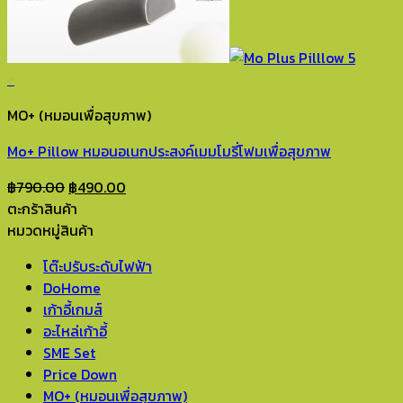
+
MO+ (หมอนเพื่อสุขภาพ)
Mo+ Pillow หมอนอเนกประสงค์เมมโมรี่โฟมเพื่อสุขภาพ
Original
Current
฿
790.00
฿
490.00
price
price
ตะกร้าสินค้า
was:
is:
หมวดหมู่สินค้า
฿790.00.
฿490.00.
โต๊ะปรับระดับไฟฟ้า
DoHome
เก้าอี้เกมส์
อะไหล่เก้าอี้
SME Set
Price Down
MO+ (หมอนเพื่อสุขภาพ)