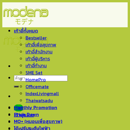
Skip
to
content
เก้าอี้ทั้งหมด
Bestseller
เก้าอี้เพื่อสุขภาพ
เก้าอี้สำนักงาน
เก้าอี้ผู้บริหาร
เก้าอี้ทำงาน
SME Set
ค้นหา:
HomePro
Officemate
IndexLivingmall
Thaiwatsadu
Monthly Promotion
LINE
Price Down
เข้าสู่ระบบ
MO+ (หมอนเพื่อสุขภาพ)
โต๊ะปรับระดับไฟฟ้า
ตะกร้าสินค้า