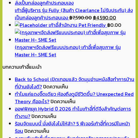
เก้าอี้ผู้บริหาร รุ่น Fully (สินค้า Clearlance ไม่รับประกัน) ส่ง
Original
Current
เป็นกล่องลูกค้าประกอบเอง
฿
7,590.00
฿
4,590.00
price
price
เก้าอี้สำนักงาน Pet Friendly
฿
0.00
was:
is:
฿7,590.00.
฿4,590.00
(กรุงเทพฯจัดส่งฟรีแบบประกอบ) เก้าอี้เพื่อสุขภาพ รุ่น
Master H- SME Set
บทความเก้าอี้แนะนำ
Back to School เปิดเทอมแล้ว จัดมุมอ่านหนังสือทำการบ้าน
บน
ที่บ้านยังไงดี?
ปิดความเห็น
Back
ทำไมแค่แดงจิ๊ดเดียว ห้องถึงดูมีชีวิตขึ้น? Unexpected Red
to
บน
Theory คืออะไร?
ปิดความเห็น
School
ทำไม
ออฟฟิศยุค Hybrid ปี 2026 ทำไมเก้าอี้ที่ดีจึงสำคัญต่อการ
บน
เปิด
แค่
ทำงาน?
ปิดความเห็น
ออฟฟิศ
เทอม
แดง
ร้อนจัดแบบนี้ นั่งยังไงไม่ให้ล้า? 5 ฟีเจอร์เก้าอี้ที่ควรมีในหน้า
บน
ยุค
แล้ว
จิ๊ด
ร้อน
ปิดความเห็น