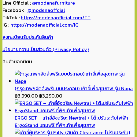
Line Official :
@modenafurniture
Facebook :
@modenaoffcial
TikTok :
https://modenaofficial.com/TT
IG :
https://modenaofficial.com/IG
ลงทะเบียนรับประกันสินค้า
นโยบายความเป็นส่วนตัว (Privacy Policy)
สินค้ายอดนิยม
(กรุงเทพฯจัดส่งฟรีแบบประกอบ) เก้าอี้เพื่อสุขภาพ รุ่น Napa
Original
Current
฿
3,990.00
฿
3,290.00
price
price
was:
is:
฿3,990.00.
฿3,290.00.
ERGO SET – เก้าอี้อัจฉริยะ Newtral + โต๊ะปรับระดับไฟฟ้า
ErgoStand แถมฟรี ที่พักเท้าเพื่อสุขภาพ