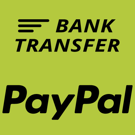
เก้าอี้
ปวด
ที่
หลัง
ควร
ระยะ
มี
ยาว
ใน
จริง
หน้า
ไหม?
ร้อน