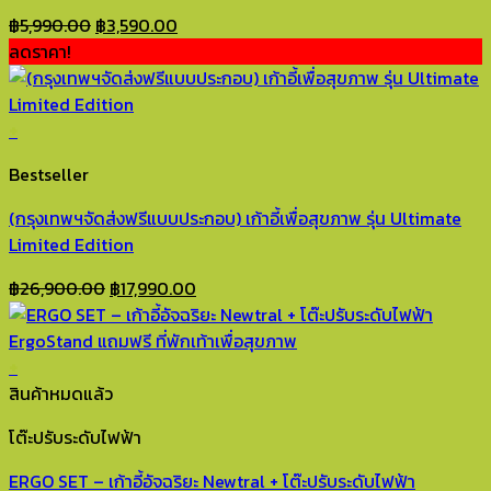
Original
Current
฿
5,990.00
฿
3,590.00
price
price
ลดราคา!
was:
is:
฿5,990.00.
฿3,590.00.
+
Bestseller
(กรุงเทพฯจัดส่งฟรีแบบประกอบ) เก้าอี้เพื่อสุขภาพ รุ่น Ultimate
Limited Edition
Original
Current
฿
26,900.00
฿
17,990.00
price
price
was:
is:
฿26,900.00.
฿17,990.00.
+
สินค้าหมดแล้ว
โต๊ะปรับระดับไฟฟ้า
ERGO SET – เก้าอี้อัจฉริยะ Newtral + โต๊ะปรับระดับไฟฟ้า