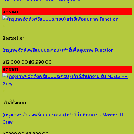
ลดราคา!
+
Bestseller
(กรุเทพจัดส่งฟรีแบบประกอบ) เก้าอี้เพื่อสุขภาพ Function
Original
Current
฿
12,000.00
฿
3,990.00
price
price
ลดราคา!
was:
is:
฿12,000.00.
฿3,990.00.
+
เก้าอี้ทั้งหมด
(กรุงเทพฯจัดส่งฟรีแบบประกอบ) เก้าอี้สำนักงาน รุ่น Master-H
Grey
Original
Current
฿
7,990.00
฿
3,890.00