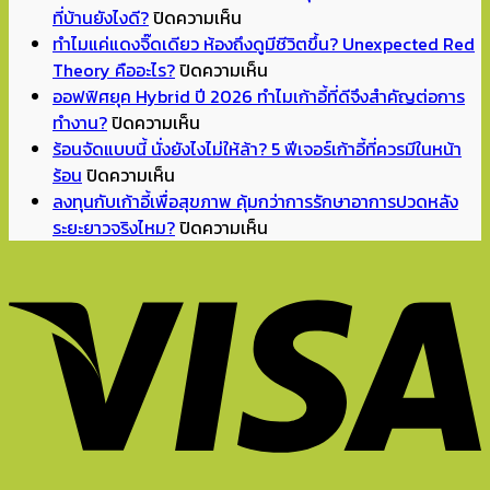
บน
ที่บ้านยังไงดี?
ปิดความเห็น
Back
ทำไมแค่แดงจิ๊ดเดียว ห้องถึงดูมีชีวิตขึ้น? Unexpected Red
to
บน
Theory คืออะไร?
ปิดความเห็น
School
ทำไม
ออฟฟิศยุค Hybrid ปี 2026 ทำไมเก้าอี้ที่ดีจึงสำคัญต่อการ
บน
เปิด
แค่
ทำงาน?
ปิดความเห็น
ออฟฟิศ
เทอม
แดง
ร้อนจัดแบบนี้ นั่งยังไงไม่ให้ล้า? 5 ฟีเจอร์เก้าอี้ที่ควรมีในหน้า
บน
ยุค
แล้ว
จิ๊ด
ร้อน
ปิดความเห็น
ร้อน
Hybrid
จัด
เดียว
ลงทุนกับเก้าอี้เพื่อสุขภาพ คุ้มกว่าการรักษาอาการปวดหลัง
จัด
ปี
มุม
ห้อง
บน
ระยะยาวจริงไหม?
ปิดความเห็น
แบบ
2026
อ่าน
ถึง
ลงทุน
นี้
ทำไม
หนังสือ
ดู
กับ
นั่ง
เก้าอี้
ทำการ
มี
เก้าอี้
ยัง
ที่
บ้าน
ชีวิต
เพื่อ
ไง
ดี
ที่
ขึ้น?
สุขภาพ
ไม่
จึง
บ้าน
Unexpected
คุ้ม
ให้
สำคัญ
ยัง
Red
กว่า
ล้า?
ต่อ
ไงดี?
Theory
การ
5
การ
คือ
รักษา
ฟีเจอร์
ทำงาน?
อะไร?
อาการ