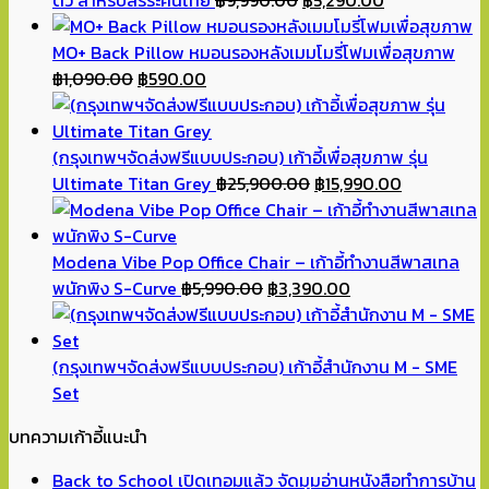
ตัว สำหรับสรีระคนไทย
฿
9,990.00
฿
5,290.00
price
price
was:
is:
MO+ Back Pillow หมอนรองหลังเมมโมรี่โฟมเพื่อสุขภาพ
Original
Current
฿9,990.00.
฿5,290.00.
฿
1,090.00
฿
590.00
price
price
was:
is:
฿1,090.00.
฿590.00.
(กรุงเทพฯจัดส่งฟรีแบบประกอบ) เก้าอี้เพื่อสุขภาพ รุ่น
Original
Current
Ultimate Titan Grey
฿
25,900.00
฿
15,990.00
price
price
was:
is:
฿25,900.00.
฿15,990.00
Modena Vibe Pop Office Chair – เก้าอี้ทำงานสีพาสเทล
Original
Current
พนักพิง S-Curve
฿
5,990.00
฿
3,390.00
price
price
was:
is:
฿5,990.00.
฿3,390.00.
(กรุงเทพฯจัดส่งฟรีแบบประกอบ) เก้าอี้สำนักงาน M - SME
Set
บทความเก้าอี้แนะนำ
Back to School เปิดเทอมแล้ว จัดมุมอ่านหนังสือทำการบ้าน