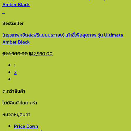
฿25,900.00.
฿15,990.00.
+
Bestseller
(กรุงเทพฯจัดส่งฟรีแบบประกอบ) เก้าอี้เพื่อสุขภาพ รุ่น Ultimate
Amber Black
Original
Current
฿
24,900.00
฿
12,990.00
price
price
1
was:
is:
2
฿24,900.00.
฿12,990.00.
ตะกร้าสินค้า
ไม่มีสินค้าในตะกร้า
หมวดหมู่สินค้า
Price Down