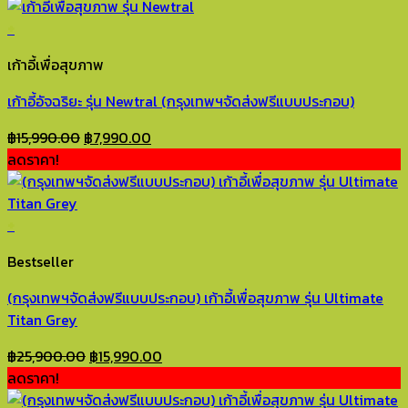
฿7,000.00.
฿3,490.00.
+
This
เก้าอี้เพื่อสุขภาพ
product
has
เก้าอี้อัจฉริยะ รุ่น Newtral (กรุงเทพฯจัดส่งฟรีแบบประกอบ)
multiple
variants.
Original
Current
฿
15,990.00
฿
7,990.00
The
price
price
ลดราคา!
options
was:
is:
may
฿15,990.00.
฿7,990.00.
be
+
chosen
Bestseller
on
the
(กรุงเทพฯจัดส่งฟรีแบบประกอบ) เก้าอี้เพื่อสุขภาพ รุ่น Ultimate
product
Titan Grey
page
Original
Current
฿
25,900.00
฿
15,990.00
price
price
ลดราคา!
was:
is: