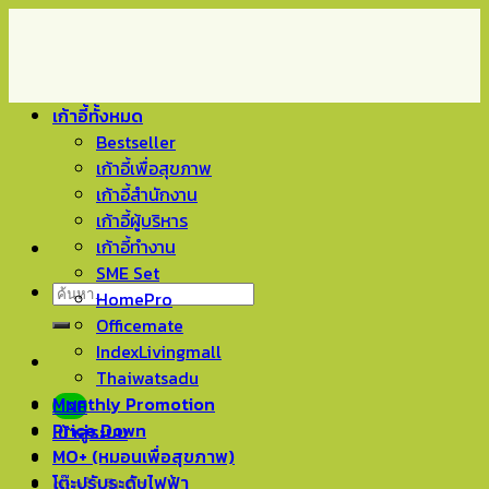
Skip
to
content
เก้าอี้ทั้งหมด
Bestseller
เก้าอี้เพื่อสุขภาพ
เก้าอี้สำนักงาน
เก้าอี้ผู้บริหาร
เก้าอี้ทำงาน
SME Set
ค้นหา:
HomePro
Officemate
IndexLivingmall
Thaiwatsadu
Monthly Promotion
LINE
Price Down
เข้าสู่ระบบ
MO+ (หมอนเพื่อสุขภาพ)
โต๊ะปรับระดับไฟฟ้า
ตะกร้าสินค้า