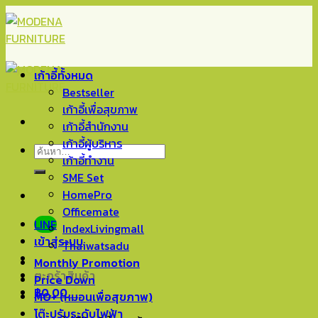
Skip
to
content
เก้าอี้ทั้งหมด
Bestseller
เก้าอี้เพื่อสุขภาพ
เก้าอี้สำนักงาน
เก้าอี้ผู้บริหาร
ค้นหา:
เก้าอี้ทำงาน
SME Set
HomePro
Officemate
LINE
IndexLivingmall
เข้าสู่ระบบ
Thaiwatsadu
Monthly Promotion
ตะกร้าสินค้า
Price Down
฿
0.00
0
MO+ (หมอนเพื่อสุขภาพ)
โต๊ะปรับระดับไฟฟ้า