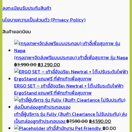
ลงทะเบียนรับประกันสินค้า
นโยบายความเป็นส่วนตัว (Privacy Policy)
สินค้ายอดนิยม
(กรุงเทพฯจัดส่งฟรีแบบประกอบ) เก้าอี้เพื่อสุขภาพ รุ่น Napa
Original
Current
฿
3,990.00
฿
3,290.00
price
price
was:
is:
฿3,990.00.
฿3,290.00.
ERGO SET – เก้าอี้อัจฉริยะ Newtral + โต๊ะปรับระดับไฟฟ้า
ErgoStand แถมฟรี ที่พักเท้าเพื่อสุขภาพ
เก้าอี้ผู้บริหาร รุ่น Fully (สินค้า Clearlance ไม่รับประกัน) ส่ง
Original
Current
เป็นกล่องลูกค้าประกอบเอง
฿
7,590.00
฿
4,590.00
price
price
เก้าอี้สำนักงาน Pet Friendly
฿
0.00