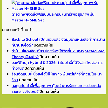
was:
is:
฿7,590.00.
฿4,590.00
(กรุงเทพฯจัดส่งฟรีแบบประกอบ) เก้าอี้เพื่อสุขภาพ รุ่น
Master H- SME Set
บทความเก้าอี้แนะนำ
Back to School เปิดเทอมแล้ว จัดมุมอ่านหนังสือทำการบ้าน
บน
ที่บ้านยังไงดี?
ปิดความเห็น
Back
ทำไมแค่แดงจิ๊ดเดียว ห้องถึงดูมีชีวิตขึ้น? Unexpected Red
to
บน
Theory คืออะไร?
ปิดความเห็น
School
ทำไม
ออฟฟิศยุค Hybrid ปี 2026 ทำไมเก้าอี้ที่ดีจึงสำคัญต่อการ
บน
เปิด
แค่
ทำงาน?
ปิดความเห็น
ออฟฟิศ
เทอม
แดง
ร้อนจัดแบบนี้ นั่งยังไงไม่ให้ล้า? 5 ฟีเจอร์เก้าอี้ที่ควรมีในหน้า
บน
ยุค
แล้ว
จิ๊ด
ร้อน
ปิดความเห็น
ร้อน
Hybrid
จัด
เดียว
ลงทุนกับเก้าอี้เพื่อสุขภาพ คุ้มกว่าการรักษาอาการปวดหลัง
จัด
ปี
มุม
ห้อง
บน
ระยะยาวจริงไหม?
ปิดความเห็น
แบบ
2026
อ่าน
ถึง
ลงทุน
นี้
ทำไม
หนังสือ
ดู
กับ