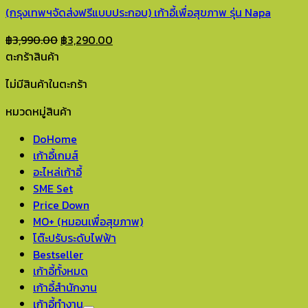
(กรุงเทพฯจัดส่งฟรีแบบประกอบ) เก้าอี้เพื่อสุขภาพ รุ่น Napa
Original
Current
฿
3,990.00
฿
3,290.00
price
price
ตะกร้าสินค้า
was:
is:
ไม่มีสินค้าในตะกร้า
฿3,990.00.
฿3,290.00.
หมวดหมู่สินค้า
DoHome
เก้าอี้เกมส์
อะไหล่เก้าอี้
SME Set
Price Down
MO+ (หมอนเพื่อสุขภาพ)
โต๊ะปรับระดับไฟฟ้า
Bestseller
เก้าอี้ทั้งหมด
เก้าอี้สำนักงาน
เก้าอี้ทำงาน