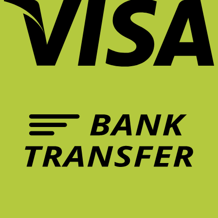
นั่ง
เก้าอี้
ทำการ
มี
เก้าอี้
ยัง
ที่
บ้าน
ชีวิต
เพื่อ
ไง
ดี
ที่
ขึ้น?
สุขภาพ
ไม่
จึง
บ้าน
Unexpected
คุ้ม
ให้
สำคัญ
ยัง
Red
กว่า
ล้า?
ต่อ
ไงดี?
Theory
การ
5
การ
คือ
รักษา
ฟีเจอร์
ทำงาน?
อะไร?
อาการ
เก้าอี้
ปวด
ที่
หลัง
ควร
ระยะ
มี
ยาว
ใน
จริง
หน้า
ไหม?
ร้อน