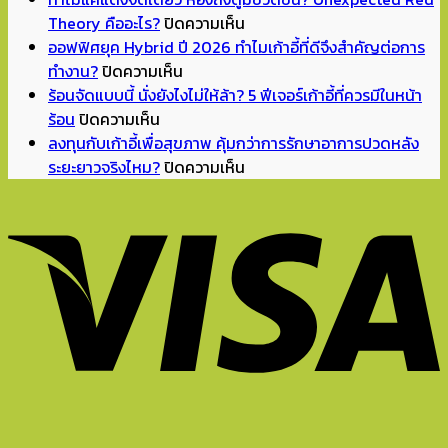
to
บน
Theory คืออะไร?
ปิดความเห็น
School
ทำไม
ออฟฟิศยุค Hybrid ปี 2026 ทำไมเก้าอี้ที่ดีจึงสำคัญต่อการ
บน
เปิด
แค่
ทำงาน?
ปิดความเห็น
ออฟฟิศ
เทอม
แดง
ร้อนจัดแบบนี้ นั่งยังไงไม่ให้ล้า? 5 ฟีเจอร์เก้าอี้ที่ควรมีในหน้า
บน
ยุค
แล้ว
จิ๊ด
ร้อน
ปิดความเห็น
ร้อน
Hybrid
จัด
เดียว
ลงทุนกับเก้าอี้เพื่อสุขภาพ คุ้มกว่าการรักษาอาการปวดหลัง
จัด
ปี
มุม
ห้อง
บน
ระยะยาวจริงไหม?
ปิดความเห็น
แบบ
2026
อ่าน
ถึง
ลงทุน
นี้
ทำไม
หนังสือ
ดู
กับ
นั่ง
เก้าอี้
ทำการ
มี
เก้าอี้
ยัง
ที่
บ้าน
ชีวิต
เพื่อ
ไง
ดี
ที่
ขึ้น?
สุขภาพ
ไม่
จึง
บ้าน
Unexpected
คุ้ม
ให้
สำคัญ
ยัง
Red
กว่า
ล้า?
ต่อ
ไงดี?
Theory
การ
5
การ
คือ
รักษา
ฟีเจอร์
ทำงาน?
อะไร?
อาการ
เก้าอี้
ปวด