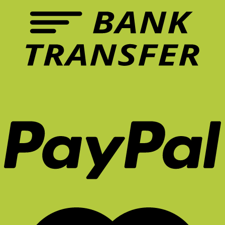
ที่
หลัง
ควร
ระยะ
มี
ยาว
ใน
จริง
หน้า
ไหม?
ร้อน