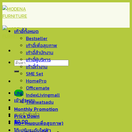
Skip
to
content
เก้าอี้ทั้งหมด
Bestseller
เก้าอี้เพื่อสุขภาพ
เก้าอี้สำนักงาน
เก้าอี้ผู้บริหาร
ค้นหา:
เก้าอี้ทำงาน
SME Set
HomePro
Officemate
LINE
IndexLivingmall
เข้าสู่ระบบ
Thaiwatsadu
Monthly Promotion
ตะกร้าสินค้า
Price Down
฿
0.00
0
MO+ (หมอนเพื่อสุขภาพ)
โต๊ะปรับระดับไฟฟ้า