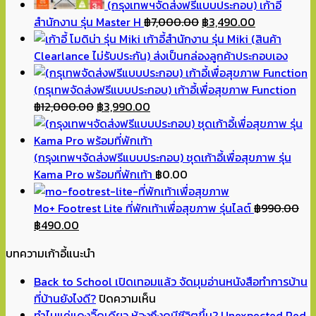
(กรุงเทพฯจัดส่งฟรีแบบประกอบ) เก้าอี้
Original
Current
สำนักงาน รุ่น Master H
฿
7,000.00
฿
3,490.00
price
price
เก้าอี้สำนักงาน รุ่น Miki (สินค้า
was:
is:
Clearlance ไม่รับประกัน) ส่งเป็นกล่องลูกค้าประกอบเอง
฿7,000.00.
฿3,490.00.
(กรุเทพจัดส่งฟรีแบบประกอบ) เก้าอี้เพื่อสุขภาพ Function
Original
Current
฿
12,000.00
฿
3,990.00
price
price
was:
is:
฿12,000.00.
฿3,990.00.
(กรุงเทพฯจัดส่งฟรีแบบประกอบ) ชุดเก้าอี้เพื่อสุขภาพ รุ่น
Kama Pro พร้อมที่พักเท้า
฿
0.00
Mo+ Footrest Lite ที่พักเท้าเพื่อสุขภาพ รุ่นไลต์
฿
990.00
Original
Current
฿
490.00
price
price
บทความเก้าอี้แนะนำ
was:
is:
฿990.00.
฿490.00.
Back to School เปิดเทอมแล้ว จัดมุมอ่านหนังสือทำการบ้าน
บน
ที่บ้านยังไงดี?
ปิดความเห็น
Back
ทำไมแค่แดงจิ๊ดเดียว ห้องถึงดูมีชีวิตขึ้น? Unexpected Red