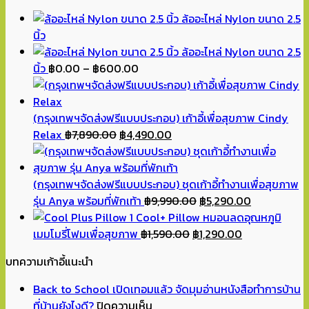
ล้ออะไหล่ Nylon ขนาด 2.5
นิ้ว
ล้ออะไหล่ Nylon ขนาด 2.5
Price
นิ้ว
฿
0.00
–
฿
600.00
range:
฿0.00
through
(กรุงเทพฯจัดส่งฟรีแบบประกอบ) เก้าอี้เพื่อสุขภาพ Cindy
Original
฿600.00
Current
Relax
฿
7,890.00
฿
4,490.00
price
price
was:
is:
฿7,890.00.
฿4,490.00.
(กรุงเทพฯจัดส่งฟรีแบบประกอบ) ชุดเก้าอี้ทำงานเพื่อสุขภาพ
Original
Current
รุ่น Anya พร้อมที่พักเท้า
฿
9,990.00
฿
5,290.00
price
price
Cool+ Pillow หมอนลดอุณหภูมิ
Original
was:
Current
is:
เมมโมรี่โฟมเพื่อสุขภาพ
฿
1,590.00
฿
1,290.00
price
฿9,990.00.
price
฿5,290.00.
บทความเก้าอี้แนะนำ
was:
is:
฿1,590.00.
฿1,290.00.
Back to School เปิดเทอมแล้ว จัดมุมอ่านหนังสือทำการบ้าน
บน
ที่บ้านยังไงดี?
ปิดความเห็น