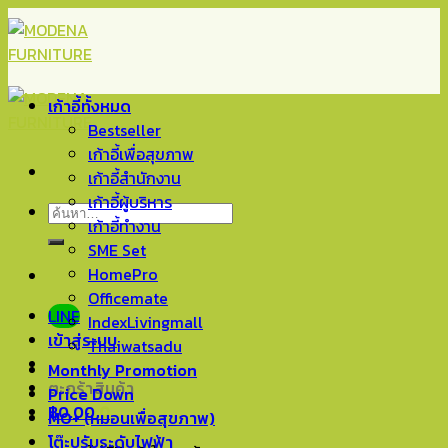
Skip
to
content
เก้าอี้ทั้งหมด
Bestseller
เก้าอี้เพื่อสุขภาพ
เก้าอี้สำนักงาน
เก้าอี้ผู้บริหาร
ค้นหา:
เก้าอี้ทำงาน
SME Set
HomePro
Officemate
LINE
IndexLivingmall
เข้าสู่ระบบ
Thaiwatsadu
Monthly Promotion
ตะกร้าสินค้า
Price Down
฿
0.00
0
MO+ (หมอนเพื่อสุขภาพ)
โต๊ะปรับระดับไฟฟ้า