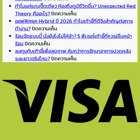
Back
ทำไมแค่แดงจิ๊ดเดียว ห้องถึงดูมีชีวิตขึ้น? Unexpected Red
to
บน
Theory คืออะไร?
ปิดความเห็น
School
ทำไม
ออฟฟิศยุค Hybrid ปี 2026 ทำไมเก้าอี้ที่ดีจึงสำคัญต่อการ
บน
เปิด
แค่
ทำงาน?
ปิดความเห็น
ออฟฟิศ
เทอม
แดง
ร้อนจัดแบบนี้ นั่งยังไงไม่ให้ล้า? 5 ฟีเจอร์เก้าอี้ที่ควรมีในหน้า
บน
ยุค
แล้ว
จิ๊ด
ร้อน
ปิดความเห็น
ร้อน
Hybrid
จัด
เดียว
ลงทุนกับเก้าอี้เพื่อสุขภาพ คุ้มกว่าการรักษาอาการปวดหลัง
จัด
ปี
มุม
ห้อง
บน
ระยะยาวจริงไหม?
ปิดความเห็น
แบบ
2026
อ่าน
ถึง
ลงทุน
นี้
ทำไม
หนังสือ
ดู
กับ
นั่ง
เก้าอี้
ทำการ
มี
เก้าอี้
ยัง
ที่
บ้าน
ชีวิต
เพื่อ
ไง
ดี
ที่
ขึ้น?
สุขภาพ
ไม่
จึง
บ้าน
Unexpected
คุ้ม
ให้
สำคัญ
ยัง
Red
กว่า
ล้า?
ต่อ
ไงดี?
Theory
การ
5
การ
คือ
รักษา
ฟีเจอร์
ทำงาน?
อะไร?
อาการ