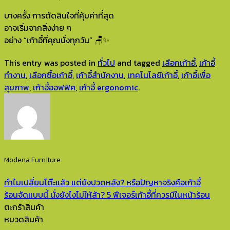
บางครั้ง การตัดสินใจที่คุ้มค่าที่สุด
อาจเริ่มจากสิ่งง่าย ๆ
อย่าง “เก้าอี้ที่คุณนั่งทุกวัน” 🪑✨
This entry was posted in
ทั่วไป
and tagged
เลือกเก้าอี้
,
เก้าอี้
ทำงาน
,
เลือกซื้อเก้าอี้
,
เก้าอี้สำนักงาน
,
เทคโนโลยีเก้าอี้
,
เก้าอี้เพื่อ
สุขภาพ
,
เก้าอี้ออฟฟิศ
,
เก้าอี้ ergonomic
.
Modena Furniture
ทำไมเปลี่ยนโต๊ะแล้ว แต่ยังปวดหลัง? หรือปัญหาจริงคือเก้าอี้
ร้อนจัดแบบนี้ นั่งยังไงไม่ให้ล้า? 5 ฟีเจอร์เก้าอี้ที่ควรมีในหน้าร้อน
ตะกร้าสินค้า
หมวดสินค้า