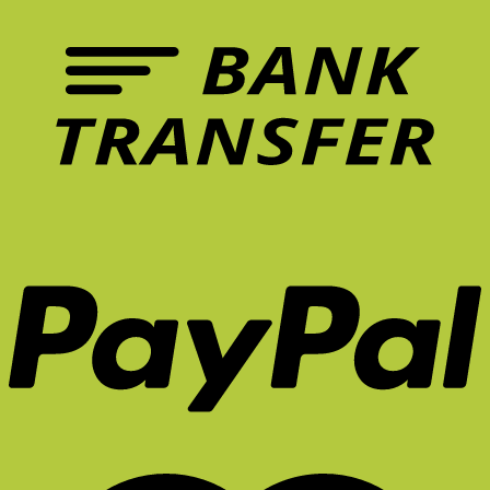
เก้าอี้
ปวด
ที่
หลัง
ควร
ระยะ
มี
ยาว
ใน
จริง
หน้า
ไหม?
ร้อน