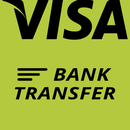
นั่ง
เก้าอี้
ทำการ
มี
เก้าอี้
ยัง
ที่
บ้าน
ชีวิต
เพื่อ
ไง
ดี
ที่
ขึ้น?
สุขภาพ
ไม่
จึง
บ้าน
Unexpected
คุ้ม
ให้
สำคัญ
ยัง
Red
กว่า
ล้า?
ต่อ
ไงดี?
Theory
การ
5
การ
คือ
รักษา
ฟีเจอร์
ทำงาน?
อะไร?
อาการ
เก้าอี้
ปวด
ที่
หลัง
ควร
ระยะ
มี
ยาว
ใน
จริง
หน้า
ไหม?
ร้อน