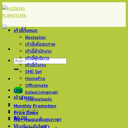
Skip
to
content
เก้าอี้ทั้งหมด
Bestseller
เก้าอี้เพื่อสุขภาพ
เก้าอี้สำนักงาน
เก้าอี้ผู้บริหาร
ค้นหา:
เก้าอี้ทำงาน
SME Set
HomePro
Officemate
LINE
IndexLivingmall
เข้าสู่ระบบ
Thaiwatsadu
Monthly Promotion
ตะกร้าสินค้า
Price Down
฿
0.00
0
MO+ (หมอนเพื่อสุขภาพ)
โต๊ะปรับระดับไฟฟ้า