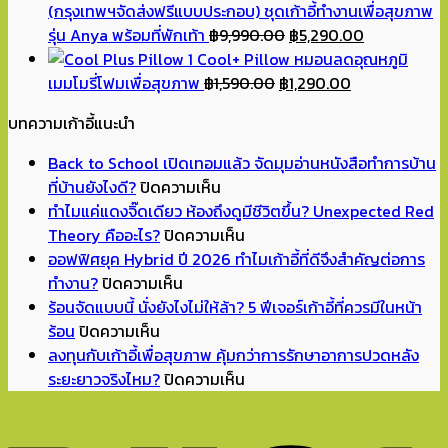
฿7,890.00.
฿4,490.00.
(กรุงเทพฯจัดส่งฟรีแบบประกอบ) ชุดเก้าอี้ทำงานเพื่อสุขภาพ
Original
Current
รุ่น Anya พร้อมที่พักเท้า
฿
9,990.00
฿
5,290.00
price
price
Cool+ Pillow หมอนลดอุณหภูมิ
Original
was:
Current
is:
เมมโมรี่โฟมเพื่อสุขภาพ
฿
1,590.00
฿
1,290.00
price
฿9,990.00.
price
฿5,290.00.
บทความเก้าอี้แนะนำ
was:
is:
฿1,590.00.
฿1,290.00.
Back to School เปิดเทอมแล้ว จัดมุมอ่านหนังสือทำการบ้าน
บน
ที่บ้านยังไงดี?
ปิดความเห็น
Back
ทำไมแค่แดงจิ๊ดเดียว ห้องถึงดูมีชีวิตขึ้น? Unexpected Red
to
บน
Theory คืออะไร?
ปิดความเห็น
School
ทำไม
ออฟฟิศยุค Hybrid ปี 2026 ทำไมเก้าอี้ที่ดีจึงสำคัญต่อการ
บน
เปิด
แค่
ทำงาน?
ปิดความเห็น
ออฟฟิศ
เทอม
แดง
ร้อนจัดแบบนี้ นั่งยังไงไม่ให้ล้า? 5 ฟีเจอร์เก้าอี้ที่ควรมีในหน้า
บน
ยุค
แล้ว
จิ๊ด
ร้อน
ปิดความเห็น
ร้อน
Hybrid
จัด
เดียว
ลงทุนกับเก้าอี้เพื่อสุขภาพ คุ้มกว่าการรักษาอาการปวดหลัง
จัด
ปี
มุม
ห้อง
บน
ระยะยาวจริงไหม?
ปิดความเห็น
แบบ
2026
อ่าน
ถึง
ลงทุน
นี้
ทำไม
หนังสือ
ดู
กับ