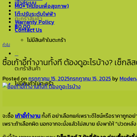
เข้าสู่ระบบ
MO+ (หมอนเพื่อสุขภาพ)
โต๊ะปรับระดับไฟฟ้า
ตะกร้าสินค้า
Warranty Policy
฿
0.00
0
Contact Us
ไม่มีสินค้าในตะกร้า
ทั่วไป
0
ซื้อเก้าอี้ทำงานทั้งที ต้องดูอะไรบ้าง? เช็กลิส
ตะกร้าสินค้า
Posted on
กรกฎาคม 15, 2025
กรกฎาคม 15, 2025
by
Modena
ไม่มีสินค้าในตะกร้า
15
ก.ค.
จะซื้อ
เก้าอี้ทำงาน
ทั้งที อย่าเลือกแค่เพราะดีไซน์หรือราคาถูกอย่
เพราะถ้าเลือกผิด นอกจากจะนั่งแล้วไม่สบาย ยังพาให้ “ปวดหล