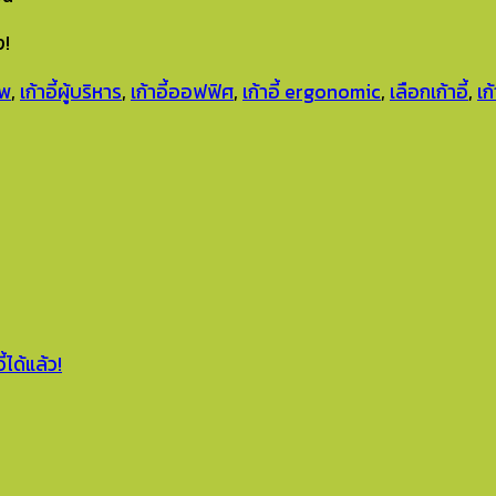
ง!
าพ
,
เก้าอี้ผู้บริหาร
,
เก้าอี้ออฟฟิศ
,
เก้าอี้ ergonomic
,
เลือกเก้าอี้
,
เก
ได้แล้ว!