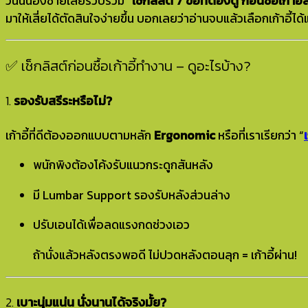
วันนี้น้องชายเลยรวบรวม
“เช็กลิสต์ 7 ข้อที่ต้องดู ก่อนซื้อเก้าอ
มาให้เสี่ยได้ตัดสินใจง่ายขึ้น บอกเลยว่าอ่านจบแล้วเลือกเก้าอี้
✅ เช็กลิสต์ก่อนซื้อเก้าอี้ทำงาน – ดูอะไรบ้าง?
1.
รองรับสรีระหรือไม่?
เก้าอี้ที่ดีต้องออกแบบตามหลัก
Ergonomic
หรือที่เราเรียกว่า “
พนักพิงต้องโค้งรับแนวกระดูกสันหลัง
มี Lumbar Support รองรับหลังส่วนล่าง
ปรับเอนได้เพื่อลดแรงกดช่วงเอว
ถ้านั่งแล้วหลังตรงพอดี ไม่ปวดหลังตอนลุก = เก้าอี้ผ่าน!
2.
เบาะนุ่มแน่น นั่งนานได้จริงมั้ย?