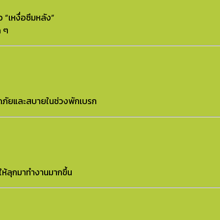
้ว “เหงื่อซึมหลัง”
ด ๆ
ลอดภัยและสบายในช่วงพักเบรก
ใจให้ลุกมาทำงานมากขึ้น