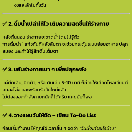
งงและล้าไปทั้งวัน
✅ 2. ดื่มน้ำเปล่าให้ไว เติมความสดชื่นให้ร่างกาย
หลังตื่นนอน ร่างกายจะขาดน้ำโดยไม่รู้ตัว
การดื่มน้ำ 1 แก้วทันทีหลังลืมตา จะช่วยกระตุ้นระบบย่อยอาหาร ปลุก
สมอง และทำให้รู้สึกตื่นเต็มตา
✅ 3. ขยับร่างกายเบา ๆ เพื่อปลุกพลัง
แค่ยืดเส้น, บิดตัว, หรือเดินเล่น 5-10 นาที ก็ช่วยให้เลือดไหลเวียนดี
สมองโล่ง และพร้อมรับวันใหม่แล้ว
ไม่ต้องออกกำลังกายหนักก็ได้ครับ แค่ขยับก็พอ
✅ 4. วางแผนวันให้ชัด – เขียน To-Do List
ก่อนเริ่มทำงาน ให้คุณใช้เวลาสั้น ๆ จดว่า
“วันนี้จะทำอะไรบ้าง”