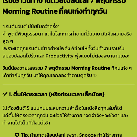
เริ่มเช้าวันทำงานด้วยใจสดใส! 7 พฤติกรรม
Morning Routine ที่คนเก่งทำทุกวัน
“เริ่มต้นวันดี มีชัยไปกว่าครึ่ง”
คำพูดนี้ฟังดูธรรมดา แต่ในโลกการทำงานที่วุ่นวาย มันคือความจริง
สุด ๆ
เพราะแค่คุณเริ่มต้นเช้าอย่างมีพลัง ก็ช่วยให้ทั้งวันทำงานราบรื่น
สมองปลอดโปร่ง และ Productivity พุ่งแบบไม่ต้องพยายามเยอะ
วันนี้น้องชายเลยรวม
7 พฤติกรรม Morning Routine
ที่คนเก่ง ๆ
เค้าทำกันทุกวัน มาให้คุณเอกลองทำตามดูครับ ✨
✅ 1. ตื่นให้ตรงเวลา (หรือก่อนเวลาเล็กน้อย)
ไม่ต้องตื่นตี 5 แบบคนประสบความสำเร็จในหนังสือทุกเล่มก็ได้
แค่ตื่นให้ตรงเวลาทุกวัน จะช่วยให้ร่างกาย “จดจำจังหวะชีวิต” และ
ทำงานได้เต็มที่ตั้งแต่เช้า
⏰ Tip: ห้ามกดเลื่อนปลุก! เพราะ Snooze ทำให้ร่างกาย