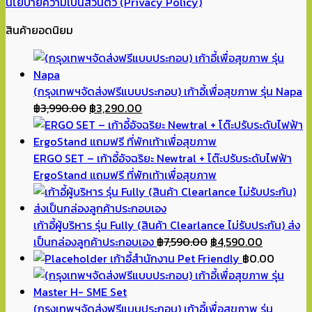
นโยบายความเป็นส่วนตัว (Privacy Policy)
สินค้ายอดนิยม
(กรุงเทพฯจัดส่งฟรีแบบประกอบ) เก้าอี้เพื่อสุขภาพ รุ่น Napa
Original
Current
฿
3,990.00
฿
3,290.00
price
price
was:
is:
฿3,990.00.
฿3,290.00.
ERGO SET – เก้าอี้อัจฉริยะ Newtral + โต๊ะปรับระดับไฟฟ้า
ErgoStand แถมฟรี ที่พักเท้าเพื่อสุขภาพ
เก้าอี้ผู้บริหาร รุ่น Fully (สินค้า Clearlance ไม่รับประกัน) ส่ง
Original
Current
เป็นกล่องลูกค้าประกอบเอง
฿
7,590.00
฿
4,590.00
price
price
เก้าอี้สำนักงาน Pet Friendly
฿
0.00
was:
is:
฿7,590.00.
฿4,590.00
(กรุงเทพฯจัดส่งฟรีแบบประกอบ) เก้าอี้เพื่อสุขภาพ รุ่น