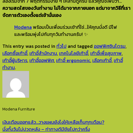
ลองเริ่มจาก 7 พฤติกรรมง่าย ๆ เหล่านี้ดูครับ แล้วคุณจะพบว่า…
ความสดใสของวันทำงาน ไม่ได้มาจากภายนอก แต่มาจากวิธีที่เรา
จัดการตัวเองตั้งแต่เช้านั่นเอง
Modena
พร้อมเป็นเพื่อนร่วมเช้าที่ใช่…ให้คุณนั่งดี มีไฟ
และพร้อมพุ่งไปกับทุกวันทำงานครับ! ✨
This entry was posted in
ทั่วไป
and tagged
ออฟฟิศซินโดรม
,
เลือกซื้อเก้าอี้
,
เก้าอี้สำนักงาน
,
เทคโนโลยีเก้าอี้
,
เก้าอี้เพื่อสุขภาพ
,
เก้าอี้ผู้บริหาร
,
เก้าอี้ออฟฟิศ
,
เก้าอี้ ergonomic
,
เลือกเก้าอี้
,
เก้าอี้
ทำงาน
.
Modena Furniture
เงินเดือนออกแล้ว…วางแผนยังไงให้เหลือเก็บทุกเดือน?
นั่งทั้งวันไม่ปวดหลัง – ท่าทางดีมีชัยไปกว่าครึ่ง