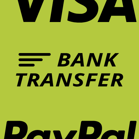
ไม่
จึง
บ้าน
Unexpected
คุ้ม
ให้
สำคัญ
ยัง
Red
กว่า
ล้า?
ต่อ
ไงดี?
Theory
การ
5
การ
คือ
รักษา
ฟีเจอร์
ทำงาน?
อะไร?
อาการ
เก้าอี้
ปวด
ที่
หลัง
ควร
ระยะ
มี
ยาว
ใน
จริง
หน้า
ไหม?
ร้อน