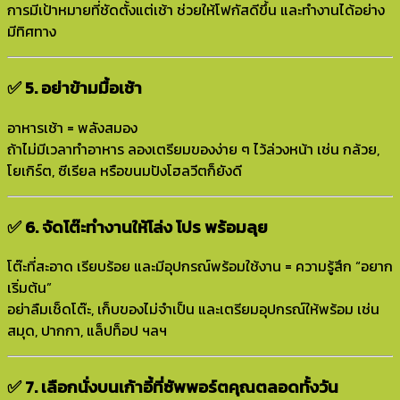
การมีเป้าหมายที่ชัดตั้งแต่เช้า ช่วยให้โฟกัสดีขึ้น และทำงานได้อย่าง
มีทิศทาง
✅ 5. อย่าข้ามมื้อเช้า
อาหารเช้า = พลังสมอง
ถ้าไม่มีเวลาทำอาหาร ลองเตรียมของง่าย ๆ ไว้ล่วงหน้า เช่น กล้วย,
โยเกิร์ต, ซีเรียล หรือขนมปังโฮลวีตก็ยังดี
✅ 6. จัดโต๊ะทำงานให้โล่ง โปร พร้อมลุย
โต๊ะที่สะอาด เรียบร้อย และมีอุปกรณ์พร้อมใช้งาน = ความรู้สึก “อยาก
เริ่มต้น”
อย่าลืมเช็ดโต๊ะ, เก็บของไม่จำเป็น และเตรียมอุปกรณ์ให้พร้อม เช่น
สมุด, ปากกา, แล็ปท็อป ฯลฯ
✅ 7. เลือกนั่งบนเก้าอี้ที่ซัพพอร์ตคุณตลอดทั้งวัน