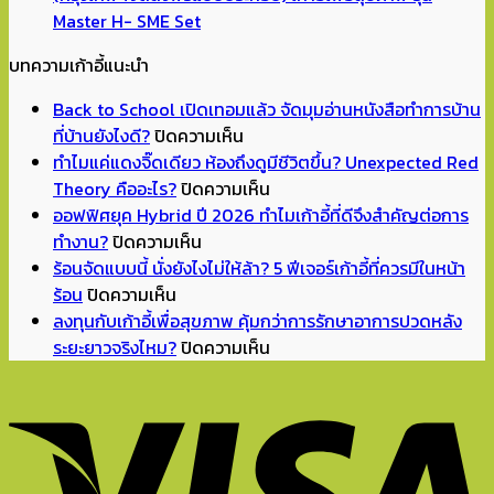
Master H- SME Set
บทความเก้าอี้แนะนำ
Back to School เปิดเทอมแล้ว จัดมุมอ่านหนังสือทำการบ้าน
บน
ที่บ้านยังไงดี?
ปิดความเห็น
Back
ทำไมแค่แดงจิ๊ดเดียว ห้องถึงดูมีชีวิตขึ้น? Unexpected Red
to
บน
Theory คืออะไร?
ปิดความเห็น
School
ทำไม
ออฟฟิศยุค Hybrid ปี 2026 ทำไมเก้าอี้ที่ดีจึงสำคัญต่อการ
บน
เปิด
แค่
ทำงาน?
ปิดความเห็น
ออฟฟิศ
เทอม
แดง
ร้อนจัดแบบนี้ นั่งยังไงไม่ให้ล้า? 5 ฟีเจอร์เก้าอี้ที่ควรมีในหน้า
บน
ยุค
แล้ว
จิ๊ด
ร้อน
ปิดความเห็น
ร้อน
Hybrid
จัด
เดียว
ลงทุนกับเก้าอี้เพื่อสุขภาพ คุ้มกว่าการรักษาอาการปวดหลัง
จัด
ปี
มุม
ห้อง
บน
ระยะยาวจริงไหม?
ปิดความเห็น
แบบ
2026
อ่าน
ถึง
ลงทุน
นี้
ทำไม
หนังสือ
ดู
กับ
นั่ง
เก้าอี้
ทำการ
มี
เก้าอี้
ยัง
ที่
บ้าน
ชีวิต
เพื่อ
ไง
ดี
ที่
ขึ้น?
สุขภาพ