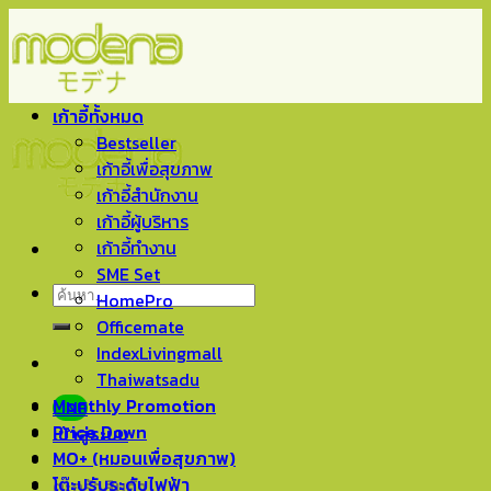
Skip
to
content
เก้าอี้ทั้งหมด
Bestseller
เก้าอี้เพื่อสุขภาพ
เก้าอี้สำนักงาน
เก้าอี้ผู้บริหาร
เก้าอี้ทำงาน
SME Set
ค้นหา:
HomePro
Officemate
IndexLivingmall
Thaiwatsadu
Monthly Promotion
LINE
Price Down
เข้าสู่ระบบ
MO+ (หมอนเพื่อสุขภาพ)
โต๊ะปรับระดับไฟฟ้า
ตะกร้าสินค้า