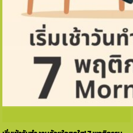
04
ส.ค.