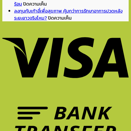
บน
ยุค
แล้ว
จิ๊ด
ร้อน
ปิดความเห็น
ร้อน
Hybrid
จัด
เดียว
ลงทุนกับเก้าอี้เพื่อสุขภาพ คุ้มกว่าการรักษาอาการปวดหลัง
จัด
ปี
มุม
ห้อง
บน
ระยะยาวจริงไหม?
ปิดความเห็น
แบบ
2026
อ่าน
ถึง
ลงทุน
นี้
ทำไม
หนังสือ
ดู
กับ
นั่ง
เก้าอี้
ทำการ
มี
เก้าอี้
ยัง
ที่
บ้าน
ชีวิต
เพื่อ
ไง
ดี
ที่
ขึ้น?
สุขภาพ
ไม่
จึง
บ้าน
Unexpected
คุ้ม
ให้
สำคัญ
ยัง
Red
กว่า
ล้า?
ต่อ
ไงดี?
Theory
การ
5
การ
คือ
รักษา
ฟีเจอร์
ทำงาน?
อะไร?
อาการ
เก้าอี้
ปวด
ที่
หลัง
ควร
ระยะ
มี
ยาว
ใน
จริง
หน้า
ไหม?