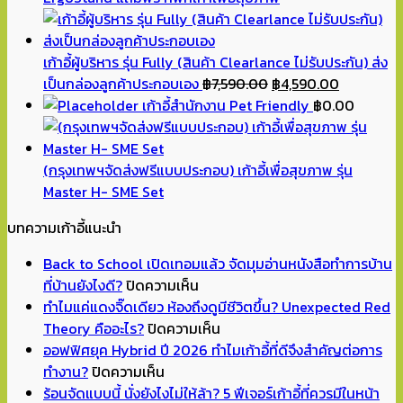
เก้าอี้ผู้บริหาร รุ่น Fully (สินค้า Clearlance ไม่รับประกัน) ส่ง
Original
Current
เป็นกล่องลูกค้าประกอบเอง
฿
7,590.00
฿
4,590.00
price
price
เก้าอี้สำนักงาน Pet Friendly
฿
0.00
was:
is:
฿7,590.00.
฿4,590.00
(กรุงเทพฯจัดส่งฟรีแบบประกอบ) เก้าอี้เพื่อสุขภาพ รุ่น
Master H- SME Set
บทความเก้าอี้แนะนำ
Back to School เปิดเทอมแล้ว จัดมุมอ่านหนังสือทำการบ้าน
บน
ที่บ้านยังไงดี?
ปิดความเห็น
Back
ทำไมแค่แดงจิ๊ดเดียว ห้องถึงดูมีชีวิตขึ้น? Unexpected Red
to
บน
Theory คืออะไร?
ปิดความเห็น
School
ทำไม
ออฟฟิศยุค Hybrid ปี 2026 ทำไมเก้าอี้ที่ดีจึงสำคัญต่อการ
บน
เปิด
แค่
ทำงาน?
ปิดความเห็น
ออฟฟิศ
เทอม
แดง
ร้อนจัดแบบนี้ นั่งยังไงไม่ให้ล้า? 5 ฟีเจอร์เก้าอี้ที่ควรมีในหน้า