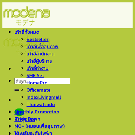
Skip
to
content
เก้าอี้ทั้งหมด
Bestseller
เก้าอี้เพื่อสุขภาพ
เก้าอี้สำนักงาน
เก้าอี้ผู้บริหาร
เก้าอี้ทำงาน
SME Set
ค้นหา:
HomePro
Officemate
IndexLivingmall
Thaiwatsadu
Monthly Promotion
LINE
Price Down
เข้าสู่ระบบ
MO+ (หมอนเพื่อสุขภาพ)
โต๊ะปรับระดับไฟฟ้า
ตะกร้าสินค้า