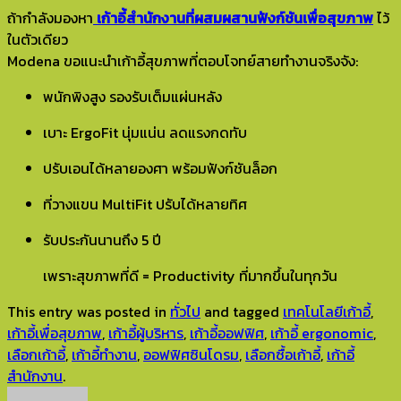
ถ้ากำลังมองหา
เก้าอี้สำนักงานที่ผสมผสานฟังก์ชันเพื่อสุขภาพ
ไว้
ในตัวเดียว
Modena ขอแนะนำเก้าอี้สุขภาพที่ตอบโจทย์สายทำงานจริงจัง:
พนักพิงสูง รองรับเต็มแผ่นหลัง
เบาะ ErgoFit นุ่มแน่น ลดแรงกดทับ
ปรับเอนได้หลายองศา พร้อมฟังก์ชันล็อก
ที่วางแขน MultiFit ปรับได้หลายทิศ
รับประกันนานถึง 5 ปี
เพราะสุขภาพที่ดี = Productivity ที่มากขึ้นในทุกวัน
This entry was posted in
ทั่วไป
and tagged
เทคโนโลยีเก้าอี้
,
เก้าอี้เพื่อสุขภาพ
,
เก้าอี้ผู้บริหาร
,
เก้าอี้ออฟฟิศ
,
เก้าอี้ ergonomic
,
เลือกเก้าอี้
,
เก้าอี้ทำงาน
,
ออฟฟิศซินโดรม
,
เลือกซื้อเก้าอี้
,
เก้าอี้
สำนักงาน
.