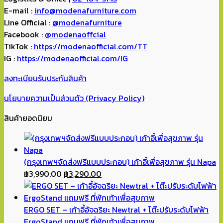
E-mail :
info@modenafurniture.com
Line Official :
@modenafurniture
Facebook :
@modenaoffcial
TikTok :
https://modenaofficial.com/TT
IG :
https://modenaofficial.com/IG
ลงทะเบียนรับประกันสินค้า
นโยบายความเป็นส่วนตัว (Privacy Policy)
สินค้ายอดนิยม
(กรุงเทพฯจัดส่งฟรีแบบประกอบ) เก้าอี้เพื่อสุขภาพ รุ่น Napa
Original
Current
฿
3,990.00
฿
3,290.00
price
price
was:
is:
฿3,990.00.
฿3,290.00.
ERGO SET – เก้าอี้อัจฉริยะ Newtral + โต๊ะปรับระดับไฟฟ้า
ErgoStand แถมฟรี ที่พักเท้าเพื่อสุขภาพ