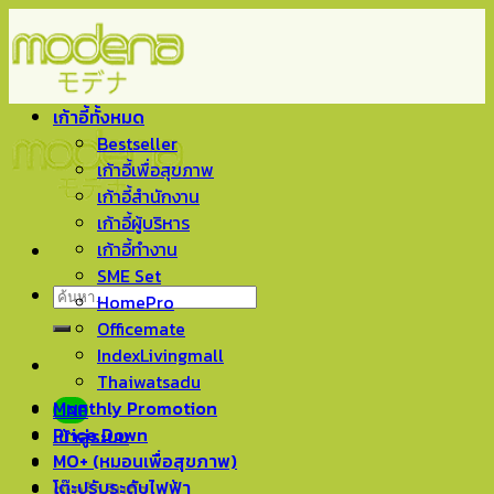
Skip
to
content
เก้าอี้ทั้งหมด
Bestseller
เก้าอี้เพื่อสุขภาพ
เก้าอี้สำนักงาน
เก้าอี้ผู้บริหาร
เก้าอี้ทำงาน
SME Set
ค้นหา:
HomePro
Officemate
IndexLivingmall
Thaiwatsadu
Monthly Promotion
LINE
Price Down
เข้าสู่ระบบ
MO+ (หมอนเพื่อสุขภาพ)
โต๊ะปรับระดับไฟฟ้า
ตะกร้าสินค้า