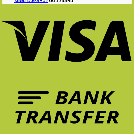
ระยะยาวจริงไหม?
ปิดความเห็น
แบบ
2026
อ่าน
ถึง
ลงทุน
นี้
ทำไม
หนังสือ
ดู
กับ
นั่ง
เก้าอี้
ทำการ
มี
เก้าอี้
ยัง
ที่
บ้าน
ชีวิต
เพื่อ
ไง
ดี
ที่
ขึ้น?
สุขภาพ
ไม่
จึง
บ้าน
Unexpected
คุ้ม
ให้
สำคัญ
ยัง
Red
กว่า
ล้า?
ต่อ
ไงดี?
Theory
การ
5
การ
คือ
รักษา
ฟีเจอร์
ทำงาน?
อะไร?
อาการ
เก้าอี้
ปวด
ที่
หลัง
ควร
ระยะ
มี
ยาว
ใน
จริง
หน้า
ไหม?
ร้อน