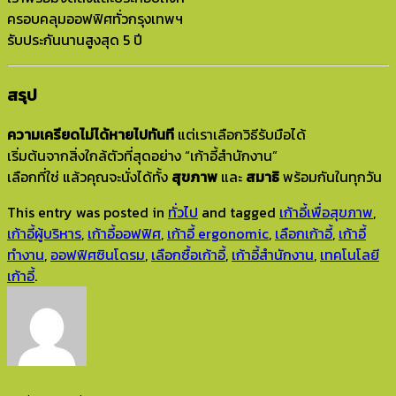
ครอบคลุมออฟฟิศทั่วกรุงเทพฯ
รับประกันนานสูงสุด 5 ปี
สรุป
ความเครียดไม่ได้หายไปทันที
แต่เราเลือกวิธีรับมือได้
เริ่มต้นจากสิ่งใกล้ตัวที่สุดอย่าง “เก้าอี้สำนักงาน”
เลือกที่ใช่ แล้วคุณจะนั่งได้ทั้ง
สุขภาพ
และ
สมาธิ
พร้อมกันในทุกวัน
This entry was posted in
ทั่วไป
and tagged
เก้าอี้เพื่อสุขภาพ
,
เก้าอี้ผู้บริหาร
,
เก้าอี้ออฟฟิศ
,
เก้าอี้ ergonomic
,
เลือกเก้าอี้
,
เก้าอี้
ทำงาน
,
ออฟฟิศซินโดรม
,
เลือกซื้อเก้าอี้
,
เก้าอี้สำนักงาน
,
เทคโนโลยี
เก้าอี้
.