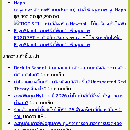
(กรุงเทพฯจัดส่งฟรีแบบประกอบ) เก้าอี้เพื่อสุขภาพ รุ่น Napa
Original
Current
฿
3,990.00
฿
3,290.00
price
price
was:
is:
฿3,990.00.
฿3,290.00.
ERGO SET – เก้าอี้อัจฉริยะ Newtral + โต๊ะปรับระดับไฟฟ้า
ErgoStand แถมฟรี ที่พักเท้าเพื่อสุขภาพ
บทความเก้าอี้แนะนำ
Back to School เปิดเทอมแล้ว จัดมุมอ่านหนังสือทำการบ้าน
บน
ที่บ้านยังไงดี?
ปิดความเห็น
Back
ทำไมแค่แดงจิ๊ดเดียว ห้องถึงดูมีชีวิตขึ้น? Unexpected Red
to
บน
Theory คืออะไร?
ปิดความเห็น
School
ทำไม
ออฟฟิศยุค Hybrid ปี 2026 ทำไมเก้าอี้ที่ดีจึงสำคัญต่อการ
บน
เปิด
แค่
ทำงาน?
ปิดความเห็น
ออฟฟิศ
เทอม
แดง
ร้อนจัดแบบนี้ นั่งยังไงไม่ให้ล้า? 5 ฟีเจอร์เก้าอี้ที่ควรมีในหน้า
บน
ยุค
แล้ว
จิ๊ด
ร้อน
ปิดความเห็น
ร้อน
Hybrid
จัด
เดียว
ลงทุนกับเก้าอี้เพื่อสุขภาพ คุ้มกว่าการรักษาอาการปวดหลัง
จัด
ปี
มุม
ห้อง
บน