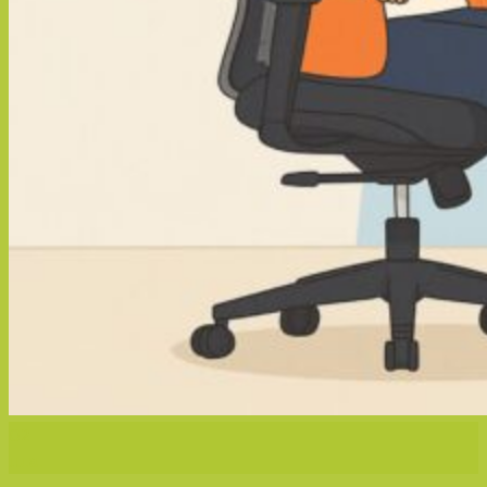
02
เม.ย.