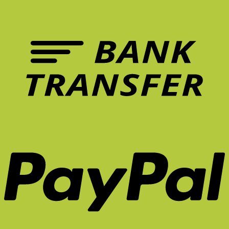
ฟีเจอร์
ทำงาน?
อะไร?
อาการ
เก้าอี้
ปวด
ที่
หลัง
ควร
ระยะ
มี
ยาว
ใน
จริง
หน้า
ไหม?
ร้อน