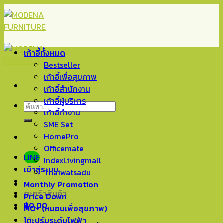
Skip
to
content
เก้าอี้ทั้งหมด
Bestseller
เก้าอี้เพื่อสุขภาพ
เก้าอี้สำนักงาน
เก้าอี้ผู้บริหาร
ค้นหา:
เก้าอี้ทำงาน
SME Set
HomePro
Officemate
LINE
IndexLivingmall
เข้าสู่ระบบ
Thaiwatsadu
Monthly Promotion
ตะกร้าสินค้า
Price Down
฿
0.00
0
MO+ (หมอนเพื่อสุขภาพ)
โต๊ะปรับระดับไฟฟ้า