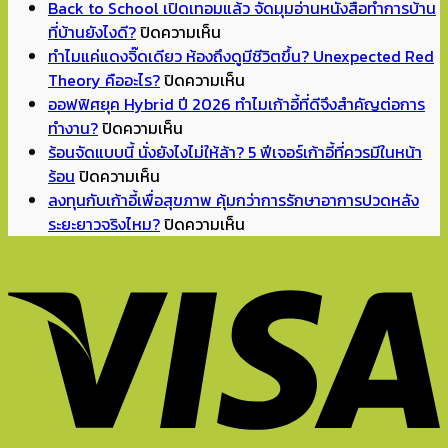
Back to School เปิดเทอมแล้ว จัดมุมอ่านหนังสือทำการบ้าน
บน
ที่บ้านยังไงดี?
ปิดความเห็น
Back
ทำไมแค่แดงจิ๊ดเดียว ห้องถึงดูมีชีวิตขึ้น? Unexpected Red
to
บน
Theory คืออะไร?
ปิดความเห็น
School
ทำไม
ออฟฟิศยุค Hybrid ปี 2026 ทำไมเก้าอี้ที่ดีจึงสำคัญต่อการ
บน
เปิด
แค่
ทำงาน?
ปิดความเห็น
ออฟฟิศ
เทอม
แดง
ร้อนจัดแบบนี้ นั่งยังไงไม่ให้ล้า? 5 ฟีเจอร์เก้าอี้ที่ควรมีในหน้า
บน
ยุค
แล้ว
จิ๊ด
ร้อน
ปิดความเห็น
ร้อน
Hybrid
จัด
เดียว
ลงทุนกับเก้าอี้เพื่อสุขภาพ คุ้มกว่าการรักษาอาการปวดหลัง
จัด
ปี
มุม
ห้อง
บน
ระยะยาวจริงไหม?
ปิดความเห็น
แบบ
2026
อ่าน
ถึง
ลงทุน
นี้
ทำไม
หนังสือ
ดู
กับ
นั่ง
เก้าอี้
ทำการ
มี
เก้าอี้
ยัง
ที่
บ้าน
ชีวิต
เพื่อ
ไง
ดี
ที่
ขึ้น?
สุขภาพ
ไม่
จึง
บ้าน
Unexpected
คุ้ม
ให้
สำคัญ
ยัง
Red
กว่า
ล้า?
ต่อ
ไงดี?
Theory
การ
5
การ
คือ
รักษา