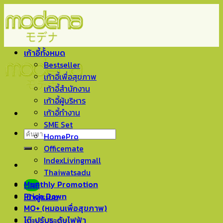
Skip
to
content
เก้าอี้ทั้งหมด
Bestseller
เก้าอี้เพื่อสุขภาพ
เก้าอี้สำนักงาน
เก้าอี้ผู้บริหาร
เก้าอี้ทำงาน
SME Set
ค้นหา:
HomePro
Officemate
IndexLivingmall
Thaiwatsadu
Monthly Promotion
LINE
Price Down
เข้าสู่ระบบ
MO+ (หมอนเพื่อสุขภาพ)
โต๊ะปรับระดับไฟฟ้า
ตะกร้าสินค้า