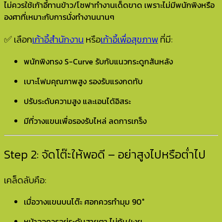
ไม่ควรใช้เก้าอี้ทานข้าว/โซฟาทำงานเด็ดขาด เพราะไม่มีพนักพิงหรือ
องศาที่เหมาะกับการนั่งทำงานนานๆ
✅ เลือก
เก้าอี้สำนักงาน
หรือ
เก้าอี้เพื่อสุขภาพ
ที่มี:
พนักพิงทรง S-Curve รับกับแนวกระดูกสันหลัง
เบาะโฟมคุณภาพสูง รองรับแรงกดทับ
ปรับระดับความสูง และเอนได้อิสระ
มีที่วางแขนเพื่อรองรับไหล่ ลดการเกร็ง
Step 2: จัดโต๊ะให้พอดี – อย่าสูงไปหรือต่ำไป
เคล็ดลับคือ:
เมื่อวางแขนบนโต๊ะ ศอกควรทำมุม 90°
หน้าจอควรอยู่ระดับสายตา ไม่ก้ม/เงย