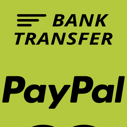
เก้าอี้
ปวด
ที่
หลัง
ควร
ระยะ
มี
ยาว
ใน
จริง
หน้า
ไหม?
ร้อน