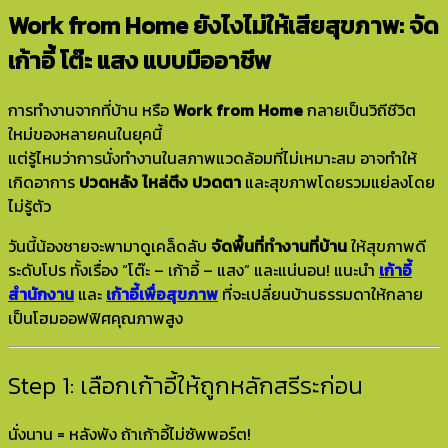
Work from Home ยังไงไม่ให้เสียสุขภาพ: จัด
เก้าอี้ โต๊ะ แสง แบบมืออาชีพ
การทำงานจากที่บ้าน หรือ
Work from Home
กลายเป็นวิถีชีวิต
ใหม่ของหลายคนในยุคนี้
แต่รู้ไหมว่าการนั่งทำงานในสภาพแวดล้อมที่ไม่เหมาะสม อาจทำให้
เกิดอาการ
ปวดหลัง ไหล่ตึง ปวดตา
และสุขภาพโดยรวมแย่ลงโดย
ไม่รู้ตัว
วันนี้น้องชายจะพามาดูเคล็ดลับ
จัดพื้นที่ทำงานที่บ้าน
ให้สุขภาพดี
ระดับโปร ทั้งเรื่อง “โต๊ะ – เก้าอี้ – แสง” และแน่นอน! แนะนำ
เก้าอี้
สำนักงาน
และ
เก้าอี้เพื่อสุขภาพ
ที่จะเปลี่ยนบ้านธรรมดาให้กลาย
เป็นโฮมออฟฟิศคุณภาพสูง
Step 1: เลือกเก้าอี้ให้ถูกหลักสรีระก่อน
นั่งนาน = หลังพัง ถ้าเก้าอี้ไม่ซัพพอร์ต!