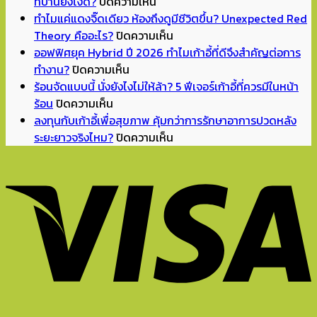
บน
ที่บ้านยังไงดี?
ปิดความเห็น
Back
ทำไมแค่แดงจิ๊ดเดียว ห้องถึงดูมีชีวิตขึ้น? Unexpected Red
to
บน
Theory คืออะไร?
ปิดความเห็น
School
ทำไม
ออฟฟิศยุค Hybrid ปี 2026 ทำไมเก้าอี้ที่ดีจึงสำคัญต่อการ
บน
เปิด
แค่
ทำงาน?
ปิดความเห็น
ออฟฟิศ
เทอม
แดง
ร้อนจัดแบบนี้ นั่งยังไงไม่ให้ล้า? 5 ฟีเจอร์เก้าอี้ที่ควรมีในหน้า
บน
ยุค
แล้ว
จิ๊ด
ร้อน
ปิดความเห็น
ร้อน
Hybrid
จัด
เดียว
ลงทุนกับเก้าอี้เพื่อสุขภาพ คุ้มกว่าการรักษาอาการปวดหลัง
จัด
ปี
มุม
ห้อง
บน
ระยะยาวจริงไหม?
ปิดความเห็น
แบบ
2026
อ่าน
ถึง
ลงทุน
นี้
ทำไม
หนังสือ
ดู
กับ
นั่ง
เก้าอี้
ทำการ
มี
เก้าอี้
ยัง
ที่
บ้าน
ชีวิต
เพื่อ
ไง
ดี
ที่
ขึ้น?
สุขภาพ
ไม่
จึง
บ้าน
Unexpected
คุ้ม
ให้
สำคัญ
ยัง
Red
กว่า
ล้า?
ต่อ
ไงดี?
Theory
การ
5
การ
คือ
รักษา
ฟีเจอร์
ทำงาน?
อะไร?
อาการ