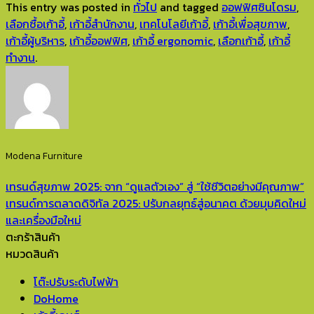
This entry was posted in
ทั่วไป
and tagged
ออฟฟิศซินโดรม
,
เลือกซื้อเก้าอี้
,
เก้าอี้สำนักงาน
,
เทคโนโลยีเก้าอี้
,
เก้าอี้เพื่อสุขภาพ
,
เก้าอี้ผู้บริหาร
,
เก้าอี้ออฟฟิศ
,
เก้าอี้ ergonomic
,
เลือกเก้าอี้
,
เก้าอี้
ทำงาน
.
Modena Furniture
เทรนด์สุขภาพ 2025: จาก “ดูแลตัวเอง” สู่ “ใช้ชีวิตอย่างมีคุณภาพ”
เทรนด์การตลาดดิจิทัล 2025: ปรับกลยุทธ์สู่อนาคต ด้วยมุมคิดใหม่
และเครื่องมือใหม่
ตะกร้าสินค้า
หมวดสินค้า
โต๊ะปรับระดับไฟฟ้า
DoHome