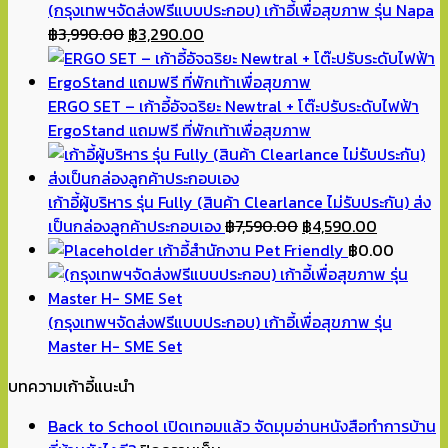
(กรุงเทพฯจัดส่งฟรีแบบประกอบ) เก้าอี้เพื่อสุขภาพ รุ่น Napa
Original
Current
฿
3,990.00
฿
3,290.00
price
price
was:
is:
฿3,990.00.
฿3,290.00.
ERGO SET – เก้าอี้อัจฉริยะ Newtral + โต๊ะปรับระดับไฟฟ้า
ErgoStand แถมฟรี ที่พักเท้าเพื่อสุขภาพ
เก้าอี้ผู้บริหาร รุ่น Fully (สินค้า Clearlance ไม่รับประกัน) ส่ง
Original
Current
เป็นกล่องลูกค้าประกอบเอง
฿
7,590.00
฿
4,590.00
price
price
เก้าอี้สำนักงาน Pet Friendly
฿
0.00
was:
is:
฿7,590.00.
฿4,590.00
(กรุงเทพฯจัดส่งฟรีแบบประกอบ) เก้าอี้เพื่อสุขภาพ รุ่น
Master H- SME Set
บทความเก้าอี้แนะนำ
Back to School เปิดเทอมแล้ว จัดมุมอ่านหนังสือทำการบ้าน