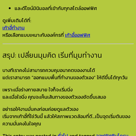
และดีไซน์มินิมอลที่เข้ากับทุกสไตล์ออฟฟิศ
ดูเพิ่มเติมได้ที่:
เก้าอี้ทำงาน
หรือเลือกแบบเหมาะกับองค์กรที่
เก้าอี้ออฟฟิศ
สรุป: เปลี่ยนมุมคิด เริ่มที่มุมทำงาน
บางทีเราคงไม่สามารถควบคุมอนาคตของงานได้
แต่เราสามารถ “ออกแบบพื้นที่ทำงานของตัวเอง” ให้ดีขึ้นได้ทุกวัน
เพราะเมื่อร่างกายสบาย ใจก็จะเริ่มนิ่ง
และเมื่อใจนิ่ง คุณจะเห็นเส้นทางของตัวเองชัดขึ้นเสมอ
อย่ารอให้งานมั่นคงก่อนค่อยดูแลตัวเอง
เริ่มจากเก้าอี้ที่ใช่วันนี้ แล้วให้สภาพแวดล้อมที่ดี…เป็นจุดเริ่มต้นของ
ความมั่นคงในใจคุณ
This entry was posted in
ทั่วไป
and tagged
ออฟฟิศซินโดรม
,