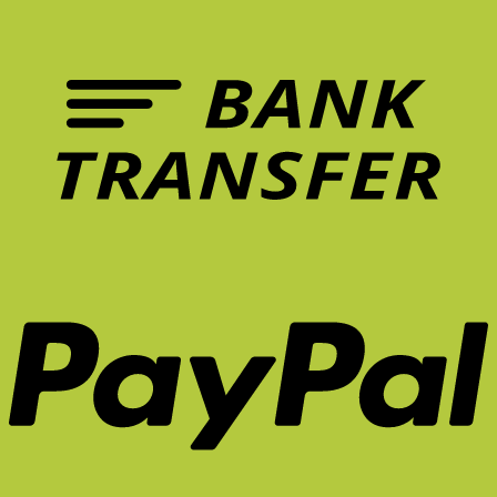
ฟีเจอร์
ทำงาน?
อะไร?
อาการ
เก้าอี้
ปวด
ที่
หลัง
ควร
ระยะ
มี
ยาว
ใน
จริง
หน้า
ไหม?
ร้อน