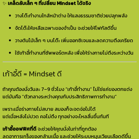
✨
เคล็ดลับเล็ก ๆ ที่เปลี่ยน Mindset ได้จริง
วางโต๊ะทำงานใกล้หน้าต่าง ให้แสงธรรมชาติช่วยปลุกพลัง
จัดโต๊ะให้เหลือเฉพาะของจำเป็น จะช่วยให้โฟกัสดีขึ้น
วางต้นไม้เล็ก ๆ บนโต๊ะ เพิ่มออกซิเจนและลดความตึงเครียด
ใช้เก้าอี้ทำงานที่ซัพพอร์ตหลัง เพื่อให้ร่างกายไม่ตึงระหว่างวัน
เก้าอี้ดี = Mindset ดี
ถ้าคุณต้องนั่งวันละ 7–9 ชั่วโมง “เก้าอี้ทำงาน” ไม่ใช่แค่ของตกแต่ง
แต่มันคือ “ตัวกลางระหว่างคุณกับประสิทธิภาพการทำงาน”
เพราะเมื่อร่างกายไม่สบาย สมองก็จะจดจ่อไม่ได้
แต่เมื่อหลังไม่ปวด คอไม่ตึง ทุกอย่างจะไหลลื่นขึ้นทันที
เก้าอี้ออฟฟิศที่ดี
จะช่วยให้คุณนั่งในท่าที่ถูกต้อง
ลดอาการเกร็งของกล้ามเนื้อ และช่วยให้ระบบหมุนเวียนเลือดดีขึ้น