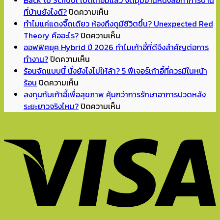
บน
ที่บ้านยังไงดี?
ปิดความเห็น
Back
ทำไมแค่แดงจิ๊ดเดียว ห้องถึงดูมีชีวิตขึ้น? Unexpected Red
to
บน
Theory คืออะไร?
ปิดความเห็น
School
ทำไม
ออฟฟิศยุค Hybrid ปี 2026 ทำไมเก้าอี้ที่ดีจึงสำคัญต่อการ
บน
เปิด
แค่
ทำงาน?
ปิดความเห็น
ออฟฟิศ
เทอม
แดง
ร้อนจัดแบบนี้ นั่งยังไงไม่ให้ล้า? 5 ฟีเจอร์เก้าอี้ที่ควรมีในหน้า
บน
ยุค
แล้ว
จิ๊ด
ร้อน
ปิดความเห็น
ร้อน
Hybrid
จัด
เดียว
ลงทุนกับเก้าอี้เพื่อสุขภาพ คุ้มกว่าการรักษาอาการปวดหลัง
จัด
ปี
มุม
ห้อง
บน
ระยะยาวจริงไหม?
ปิดความเห็น
แบบ
2026
อ่าน
ถึง
ลงทุน
นี้
ทำไม
หนังสือ
ดู
กับ
นั่ง
เก้าอี้
ทำการ
มี
เก้าอี้
ยัง
ที่
บ้าน
ชีวิต
เพื่อ
ไง
ดี
ที่
ขึ้น?
สุขภาพ
ไม่
จึง
บ้าน
Unexpected
คุ้ม
ให้
สำคัญ
ยัง
Red
กว่า
ล้า?
ต่อ
ไงดี?
Theory
การ
5
การ
คือ
รักษา