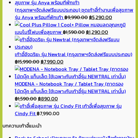
(กรุงเทพฯจัดส่งฟรีแบบประกอบ) ชุดเก้าอี้ทำงานเพื่อสุขภาพ
Original
Current
รุ่น Anya พร้อมที่พักเท้า
฿
9,990.00
฿
5,290.00
price
price
Cool+ Pillow หมอนลดอุณหภูมิ
Original
was:
Current
is:
เมมโมรี่โฟมเพื่อสุขภาพ
฿
1,590.00
฿
1,290.00
price
฿9,990.00.
price
฿5,290.00.
was:
is:
฿1,590.00.
฿1,290.00.
เก้าอี้อัจฉริยะ รุ่น Newtral (กรุงเทพฯจัดส่งฟรีแบบประกอบ)
Original
Current
฿
15,990.00
฿
7,990.00
price
price
was:
is:
฿15,990.00.
฿7,990.00.
MODENA - Notebook Tray / Tablet Tray (ถาดรอง
โน้ตบุ๊ค แท็บเล็ต ใช้เฉพาะกับเก้าอี้รุ่น NEWTRAL เท่านั้น)
Original
Current
฿
1,590.00
฿
890.00
price
price
เก้าอี้เพื่อสุขภาพ รุ่น
was:
is:
Cindy Fit
฿
7,990.00
฿1,590.00.
฿890.00.
บทความเก้าอี้แนะนำ
Back to School เปิดเทอมแล้ว จัดมุมอ่านหนังสือทำการบ้าน