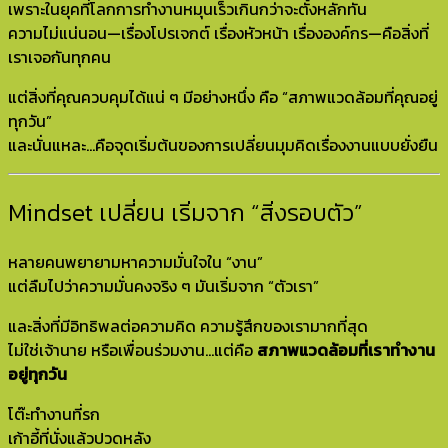
เพราะในยุคที่โลกการทำงานหมุนเร็วเกินกว่าจะตั้งหลักทัน
ความไม่แน่นอน—เรื่องโปรเจกต์ เรื่องหัวหน้า เรื่ององค์กร—คือสิ่งที่
เราเจอกันทุกคน
แต่สิ่งที่คุณควบคุมได้แน่ ๆ มีอย่างหนึ่ง คือ “สภาพแวดล้อมที่คุณอยู่
ทุกวัน”
และนั่นแหละ…คือจุดเริ่มต้นของการเปลี่ยนมุมคิดเรื่องงานแบบยั่งยืน
Mindset เปลี่ยน เริ่มจาก “สิ่งรอบตัว”
หลายคนพยายามหาความมั่นใจใน “งาน”
แต่ลืมไปว่าความมั่นคงจริง ๆ มันเริ่มจาก “ตัวเรา”
และสิ่งที่มีอิทธิพลต่อความคิด ความรู้สึกของเรามากที่สุด
ไม่ใช่เจ้านาย หรือเพื่อนร่วมงาน…แต่คือ
สภาพแวดล้อมที่เราทำงาน
อยู่ทุกวัน
โต๊ะทำงานที่รก
เก้าอี้ที่นั่งแล้วปวดหลัง