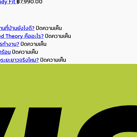
price
indy Fit
฿
7,990.00
is:
0.00.
฿890.00.
บน
นที่บ้านยังไงดี?
ปิดความเห็น
Back
บน
Red Theory คืออะไร?
ปิดความเห็น
บน
to
ทำไม
การทำงาน?
ปิดความเห็น
บน
ออฟฟิศ
School
แค่
้าร้อน
ปิดความเห็น
ร้อน
ยุค
เปิด
บน
แดง
ังระยะยาวจริงไหม?
ปิดความเห็น
จัด
Hybrid
เทอม
ลงทุน
จิ๊ด
แบบ
ปี
แล้ว
กับ
เดียว
นี้
2026
จัด
เก้าอี้
ห้อง
นั่ง
ทำไม
มุม
เพื่อ
ถึง
ยัง
เก้าอี้
อ่าน
สุขภาพ
ดู
ไง
ที่
หนังสือ
คุ้ม
มี
ไม่
ดี
ทำการ
กว่า
ชีวิต
ให้
จึง
บ้าน
การ
ขึ้น?
ล้า?
สำคัญ
ที่
รักษา
Unexpected