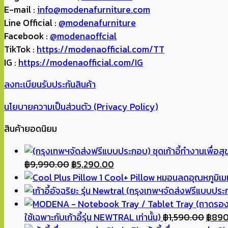
E-mail :
info@modenafurniture.com
Line Official :
@modenafurniture
Facebook :
@modenaoffcial
TikTok :
https://modenaofficial.com/TT
IG :
https://modenaofficial.com/IG
ลงทะเบียนรับประกันสินค้า
นโยบายความเป็นส่วนตัว (Privacy Policy)
สินค้ายอดนิยม
Original
Current
฿
9,990.00
฿
5,290.00
price
price
Cool+ Pillow หมอนลดอุณหภูมิเมม
was:
is:
฿9,990.00.
฿5,290.00.
Origi
ใช้เฉพาะกับเก้าอี้รุ่น NEWTRAL เท่านั้น)
฿
1,590.00
฿
890