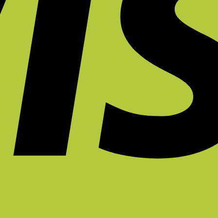
5
ต่อ
บ้าน
อาการ
Red
ฟีเจอร์
การ
ยัง
ปวด
Theory
เก้าอี้
ทำงาน?
ไงดี?
หลัง
คือ
ที่
ระยะ
อะไร?
ควร
ยาว
มี
จริง
ใน
ไหม?
หน้า
ร้อน