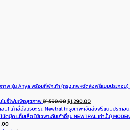
(กรุงเทพฯจัดส่งฟรีแบบประกอบ) ชุด
Original
Current
โมรี่โฟมเพื่อสุขภาพ
฿
1,590.00
฿
1,290.00
price
price
เก้าอี้อัจฉริยะ รุ่น Newtral (กรุงเทพฯจัดส่งฟรีแบบประกอบ
was:
is:
MODENA 
nal
Current
฿1,590.00.
฿1,290.00.
.00