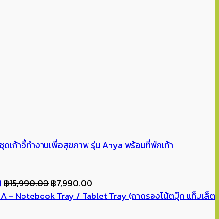
เก้าอี้ทำงานเพื่อสุขภาพ รุ่น Anya พร้อมที่พักเท้า
Original
Current
)
฿
15,990.00
฿
7,990.00
price
price
- Notebook Tray / Tablet Tray (ถาดรองโน้ตบุ๊ค แท็บเล็ต
was:
is: