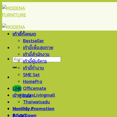
Skip
to
content
เก้าอี้ทั้งหมด
Bestseller
เก้าอี้เพื่อสุขภาพ
เก้าอี้สำนักงาน
ค้นหา:
เก้าอี้ผู้บริหาร
เก้าอี้ทำงาน
SME Set
HomePro
Officemate
LINE
IndexLivingmall
เข้าสู่ระบบ
Thaiwatsadu
Monthly Promotion
ตะกร้าสินค้า
Price Down
฿
0.00
0