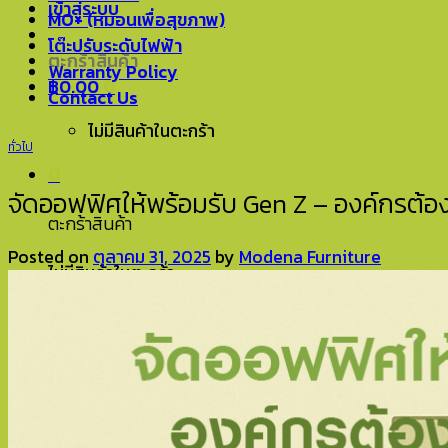
เข้าสู่ระบบ
MO+ (หมอนเพื่อสุขภาพ)
โต๊ะปรับระดับไฟฟ้า
ตะกร้าสินค้า
Warranty Policy
฿
0.00
0
Contact Us
ไม่มีสินค้าในตะกร้า
ทั่วไป
0
จัดออฟฟิศให้พร้อมรับ Gen Z – องค์กรต้อง
ตะกร้าสินค้า
Posted on
ตุลาคม 31, 2025
by
Modena Furniture
ไม่มีสินค้าในตะกร้า