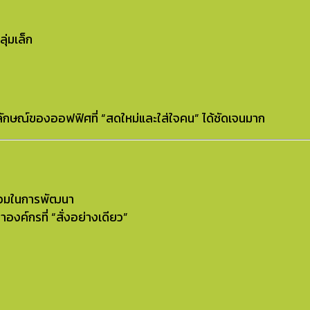
ุ่มเล็ก
าพลักษณ์ของออฟฟิศที่ “สดใหม่และใส่ใจคน” ได้ชัดเจนมาก
ร่วมในการพัฒนา
องค์กรที่ “สั่งอย่างเดียว”