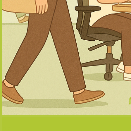
31
ต.ค.