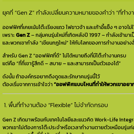
ยุคที่ “Gen Z” กำลังเปลี่ยนความหมายของคำว่า “ที่ทำง
ออฟฟิศที่เคยเน้นโต๊ะเรียงแถว ไฟขาวจ้า และเก้าอี้แข็ง ๆ อาจไ
เพราะ
Gen Z
– กลุ่มคนรุ่นใหม่ที่เกิดหลังปี 1997 – กำลังเข้า
และพวกเขากำลัง “เขียนกฎใหม่” ให้กับโลกของการทำงานอย่างสิ
สำหรับ Gen Z “ออฟฟิศที่ดี” ไม่ได้หมายถึงที่มีโต๊ะทำงานครบ
แต่คือ “ที่ที่เขารู้สึกดี – สบาย – และสามารถเป็นตัวเองได้”
ดังนั้น ถ้าองค์กรอยากดึงดูดและรักษาคนรุ่นนี้ไว้
ต้องเริ่มจากการเข้าใจว่า
“ออฟฟิศแบบไหนที่ทำให้พวกเขาอยา
‍ 1. พื้นที่ทำงานต้อง “Flexible” ไม่จำกัดกรอบ
Gen Z เกิดมาพร้อมกับเทคโนโลยีและแนวคิด Work-Life Integ
พวกเขาไม่ต้องการโต๊ะประจำหรือเวลาทำงานตายตัวเหมือนรุ่นก