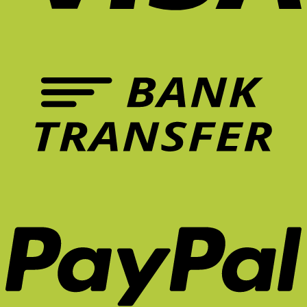
5
การ
คือ
รักษา
ฟีเจอร์
ทำงาน?
อะไร?
อาการ
เก้าอี้
ปวด
ที่
หลัง
ควร
ระยะ
มี
ยาว
ใน
จริง
หน้า
ไหม?
ร้อน