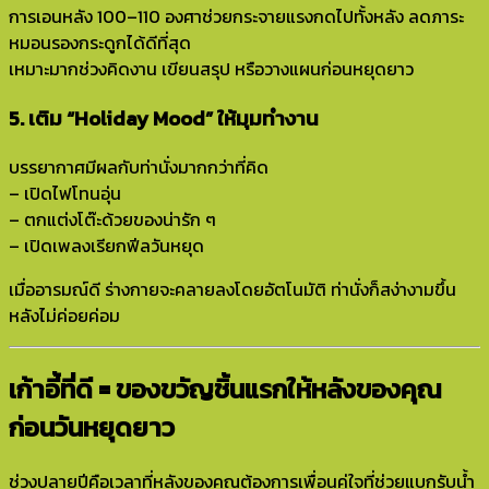
การเอนหลัง 100–110 องศาช่วยกระจายแรงกดไปทั้งหลัง ลดภาระ
หมอนรองกระดูกได้ดีที่สุด
เหมาะมากช่วงคิดงาน เขียนสรุป หรือวางแผนก่อนหยุดยาว
5. เติม “Holiday Mood” ให้มุมทำงาน
บรรยากาศมีผลกับท่านั่งมากกว่าที่คิด
– เปิดไฟโทนอุ่น
– ตกแต่งโต๊ะด้วยของน่ารัก ๆ
– เปิดเพลงเรียกฟีลวันหยุด
เมื่ออารมณ์ดี ร่างกายจะคลายลงโดยอัตโนมัติ ท่านั่งก็สง่างามขึ้น
หลังไม่ค่อยค่อม
เก้าอี้ที่ดี = ของขวัญชิ้นแรกให้หลังของคุณ
ก่อนวันหยุดยาว
ช่วงปลายปีคือเวลาที่หลังของคุณต้องการเพื่อนคู่ใจที่ช่วยแบกรับน้ำ