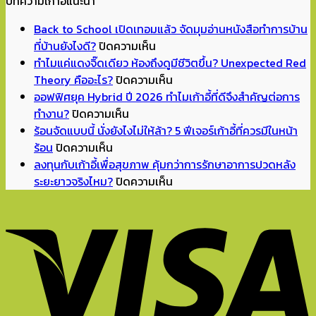
บทความเก้าอี้แนะนำ
Back to School เปิดเทอมแล้ว จัดมุมอ่านหนังสือทำการบ้าน
บน
ที่บ้านยังไงดี?
ปิดความเห็น
Back
ทำไมแค่แดงจิ๊ดเดียว ห้องถึงดูมีชีวิตขึ้น? Unexpected Red
to
บน
Theory คืออะไร?
ปิดความเห็น
School
ทำไม
ออฟฟิศยุค Hybrid ปี 2026 ทำไมเก้าอี้ที่ดีจึงสำคัญต่อการ
บน
เปิด
แค่
ทำงาน?
ปิดความเห็น
ออฟฟิศ
เทอม
แดง
ร้อนจัดแบบนี้ นั่งยังไงไม่ให้ล้า? 5 ฟีเจอร์เก้าอี้ที่ควรมีในหน้า
บน
ยุค
แล้ว
จิ๊ด
ร้อน
ปิดความเห็น
ร้อน
Hybrid
จัด
เดียว
ลงทุนกับเก้าอี้เพื่อสุขภาพ คุ้มกว่าการรักษาอาการปวดหลัง
จัด
ปี
มุม
ห้อง
บน
ระยะยาวจริงไหม?
ปิดความเห็น
แบบ
2026
อ่าน
ถึง
ลงทุน
นี้
ทำไม
หนังสือ
ดู
กับ
นั่ง
เก้าอี้
ทำการ
มี
เก้าอี้
ยัง
ที่
บ้าน
ชีวิต
เพื่อ
ไง
ดี
ที่
ขึ้น?
สุขภาพ
ไม่
จึง
บ้าน
Unexpected
คุ้ม
ให้
สำคัญ
ยัง
Red
กว่า
ล้า?
ต่อ
ไงดี?
Theory
การ