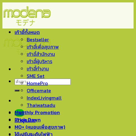
Skip
to
content
เก้าอี้ทั้งหมด
Bestseller
เก้าอี้เพื่อสุขภาพ
เก้าอี้สำนักงาน
เก้าอี้ผู้บริหาร
เก้าอี้ทำงาน
SME Set
ค้นหา:
HomePro
Officemate
IndexLivingmall
Thaiwatsadu
Monthly Promotion
LINE
Price Down
เข้าสู่ระบบ
MO+ (หมอนเพื่อสุขภาพ)
โต๊ะปรับระดับไฟฟ้า
ตะกร้าสินค้า