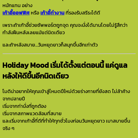
หนักแทน อย่าง
เก้าอี้ออฟฟิศ
หรือ
เก้าอี้ทำงาน
ที่รองรับสรีระได้ดี
เพราะถ้าเก้าอี้ช่วยซัพพอร์ตถูกจุด คุณจะนั่งได้นานโดยไม่รู้สึกว่า
กำลังฝืนหลังเลยแม้แต่นิดเดียว
และถ้าหลังสบาย…วันหยุดยาวก็สนุกขึ้นอีกเท่าตัว
Holiday Mood เริ่มได้ตั้งแต่ตอนนี้ แค่ดูแล
หลังให้ดีขึ้นอีกนิดเดียว
โมดิน่าอยากให้คุณเข้าสู่โหมดปีใหม่ด้วยร่างกายที่ยังสด ไม่ล้าค้าง
จากปลายปี
เริ่มจากท่านั่งที่ถูกต้อง
เริ่มจากสภาพแวดล้อมที่สบาย
และเริ่มจากเก้าอี้ที่ดีที่ทำให้ทุกชั่วโมงก่อนวันหยุดยาว เบาสบายขึ้น
จริง ๆ