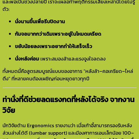
และพอเป็นช่วงปลายปี เราจะเผลอทำพฤติกรรมเสี่ยงเหล่านี้โดยไม่รู้
ตัว:
นั่งนานขึ้นเพื่อรีบปิดงาน
ก้มจอมากกว่าเดิมเพราะอยู่ในโหมดเครียด
ขยับน้อยลงเพราะอยากทำให้เสร็จเร็ว
นั่งหลังค่อม
เพราะสมองล้าและแรงจูงใจลดลง
ทั้งหมดนี้คือสูตรสมบูรณ์แบบของอาการ “หลังล้า–คอเครียด–ไหล่
ตึง” ที่หลายคนต้องเผชิญก่อนหยุดยาวทุกปี
ท่านั่งที่ดีช่วยลดแรงกดที่หลังได้จริง จากงาน
วิจัย
นักวิจัยด้าน Ergonomics รายงานว่า เมื่อเก้าอี้สามารถรองรับหลัง
ส่วนล่างได้ดี (lumbar support) และมีองศาการเอนเล็กน้อย 100–