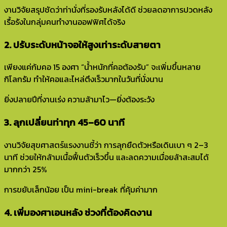
งานวิจัยสรุปชัดว่าท่านั่งที่รองรับหลังได้ดี ช่วยลดอาการปวดหลัง
เรื้อรังในกลุ่มคนทำงานออฟฟิศได้จริง
2. ปรับระดับหน้าจอให้สูงเท่าระดับสายตา
เพียงแค่ก้มคอ 15 องศา “น้ำหนักที่คอต้องรับ” จะเพิ่มขึ้นหลาย
กิโลกรัม ทำให้คอและไหล่ตึงเร็วมากในวันที่นั่งนาน
ยิ่งปลายปีที่งานเร่ง ความล้ามาไว—ยิ่งต้องระวัง
3. ลุกเปลี่ยนท่าทุก 45–60 นาที
งานวิจัยสุขศาสตร์แรงงานชี้ว่า การลุกยืดตัวหรือเดินเบา ๆ 2–3
นาที ช่วยให้กล้ามเนื้อฟื้นตัวเร็วขึ้น และลดความเมื่อยล้าสะสมได้
มากกว่า 25%
การขยับเล็กน้อย เป็น mini-break ที่คุ้มค่ามาก
4. เพิ่มองศาเอนหลัง ช่วงที่ต้องคิดงาน