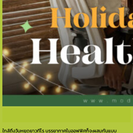
08
ธ.ค.
ใกล้ถึงวันหยุดยาวทีไร บรรยากาศในออฟฟิศก็จะผสมกันแบบ