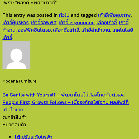
เพราะ “หลังดี = หยุดยาวดี”
This entry was posted in
ทั่วไป
and tagged
เก้าอี้เพื่อสุขภาพ
,
เก้าอี้ผู้บริหาร
,
เก้าอี้ออฟฟิศ
,
เก้าอี้ ergonomic
,
เลือกเก้าอี้
,
เก้าอี้
ทำงาน
,
ออฟฟิศซินโดรม
,
เลือกซื้อเก้าอี้
,
เก้าอี้สำนักงาน
,
เทคโนโลยี
เก้าอี้
.
Modena Furniture
Be Gentle with Yourself – พัฒนาโดยไม่ต้องโหดกับตัวเอง
People First, Growth Follows – เมื่อองค์กรใส่ใจคน ผลลัพธ์ก็
เติบโตเอง
ตะกร้าสินค้า
หมวดสินค้า
โต๊ะปรับระดับไฟฟ้า