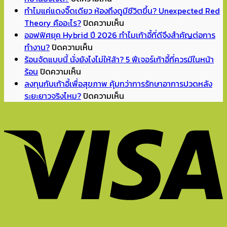
Back
ทำไมแค่แดงจิ๊ดเดียว ห้องถึงดูมีชีวิตขึ้น? Unexpected Red
to
บน
Theory คืออะไร?
ปิดความเห็น
School
ทำไม
ออฟฟิศยุค Hybrid ปี 2026 ทำไมเก้าอี้ที่ดีจึงสำคัญต่อการ
บน
เปิด
แค่
ทำงาน?
ปิดความเห็น
ออฟฟิศ
เทอม
แดง
ร้อนจัดแบบนี้ นั่งยังไงไม่ให้ล้า? 5 ฟีเจอร์เก้าอี้ที่ควรมีในหน้า
บน
ยุค
แล้ว
จิ๊ด
ร้อน
ปิดความเห็น
ร้อน
Hybrid
จัด
เดียว
ลงทุนกับเก้าอี้เพื่อสุขภาพ คุ้มกว่าการรักษาอาการปวดหลัง
จัด
ปี
มุม
ห้อง
บน
ระยะยาวจริงไหม?
ปิดความเห็น
แบบ
2026
อ่าน
ถึง
ลงทุน
นี้
ทำไม
หนังสือ
ดู
กับ
นั่ง
เก้าอี้
ทำการ
มี
เก้าอี้
ยัง
ที่
บ้าน
ชีวิต
เพื่อ
ไง
ดี
ที่
ขึ้น?
สุขภาพ
ไม่
จึง
บ้าน
Unexpected
คุ้ม
ให้
สำคัญ
ยัง
Red
กว่า
ล้า?
ต่อ
ไงดี?
Theory
การ
5
การ
คือ
รักษา
ฟีเจอร์
ทำงาน?
อะไร?
อาการ