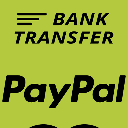
เก้าอี้
ปวด
ที่
หลัง
ควร
ระยะ
มี
ยาว
ใน
จริง
หน้า
ไหม?
ร้อน