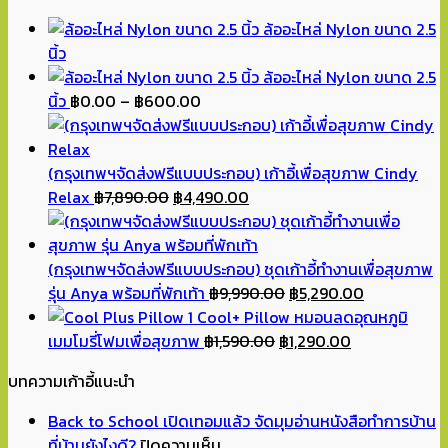
ล้ออะไหล่ Nylon ขนาด 2.5
นิ้ว
ล้ออะไหล่ Nylon ขนาด 2.5
Price
นิ้ว
฿
0.00
–
฿
600.00
range:
฿0.00
through
(กรุงเทพฯจัดส่งฟรีแบบประกอบ) เก้าอี้เพื่อสุขภาพ Cindy
Original
฿600.00
Current
Relax
฿
7,890.00
฿
4,490.00
price
price
was:
is:
฿7,890.00.
฿4,490.00.
(กรุงเทพฯจัดส่งฟรีแบบประกอบ) ชุดเก้าอี้ทำงานเพื่อสุขภาพ
Original
Current
รุ่น Anya พร้อมที่พักเท้า
฿
9,990.00
฿
5,290.00
price
price
Cool+ Pillow หมอนลดอุณหภูมิ
Original
was:
Current
is:
เมมโมรี่โฟมเพื่อสุขภาพ
฿
1,590.00
฿
1,290.00
price
฿9,990.00.
price
฿5,290.00.
บทความเก้าอี้แนะนำ
was:
is:
฿1,590.00.
฿1,290.00.
Back to School เปิดเทอมแล้ว จัดมุมอ่านหนังสือทำการบ้าน
บน
ที่บ้านยังไงดี?
ปิดความเห็น