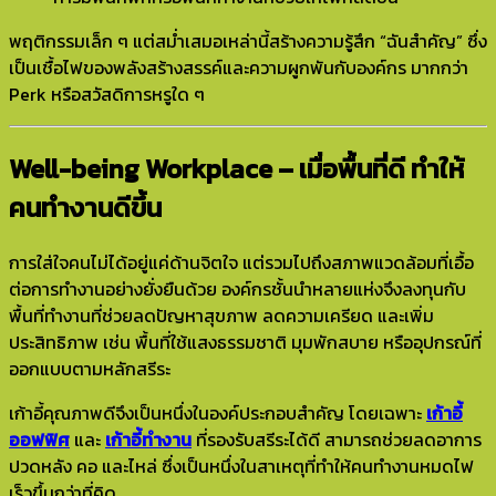
พฤติกรรมเล็ก ๆ แต่สม่ำเสมอเหล่านี้สร้างความรู้สึก “ฉันสำคัญ” ซึ่ง
เป็นเชื้อไฟของพลังสร้างสรรค์และความผูกพันกับองค์กร มากกว่า
Perk หรือสวัสดิการหรูใด ๆ
Well-being Workplace – เมื่อพื้นที่ดี ทำให้
คนทำงานดีขึ้น
การใส่ใจคนไม่ได้อยู่แค่ด้านจิตใจ แต่รวมไปถึงสภาพแวดล้อมที่เอื้อ
ต่อการทำงานอย่างยั่งยืนด้วย องค์กรชั้นนำหลายแห่งจึงลงทุนกับ
พื้นที่ทำงานที่ช่วยลดปัญหาสุขภาพ ลดความเครียด และเพิ่ม
ประสิทธิภาพ เช่น พื้นที่ใช้แสงธรรมชาติ มุมพักสบาย หรืออุปกรณ์ที่
ออกแบบตามหลักสรีระ
เก้าอี้คุณภาพดีจึงเป็นหนึ่งในองค์ประกอบสำคัญ โดยเฉพาะ
เก้าอี้
ออฟฟิศ
และ
เก้าอี้ทำงาน
ที่รองรับสรีระได้ดี สามารถช่วยลดอาการ
ปวดหลัง คอ และไหล่ ซึ่งเป็นหนึ่งในสาเหตุที่ทำให้คนทำงานหมดไฟ
เร็วขึ้นกว่าที่คิด