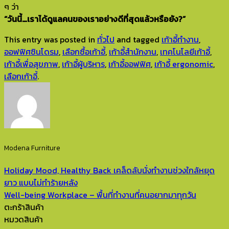
ๆ ว่า
“วันนี้…เราได้ดูแลคนของเราอย่างดีที่สุดแล้วหรือยัง?”
This entry was posted in
ทั่วไป
and tagged
เก้าอี้ทำงาน
,
ออฟฟิศซินโดรม
,
เลือกซื้อเก้าอี้
,
เก้าอี้สำนักงาน
,
เทคโนโลยีเก้าอี้
,
เก้าอี้เพื่อสุขภาพ
,
เก้าอี้ผู้บริหาร
,
เก้าอี้ออฟฟิศ
,
เก้าอี้ ergonomic
,
เลือกเก้าอี้
.
Modena Furniture
Holiday Mood, Healthy Back เคล็ดลับนั่งทำงานช่วงใกล้หยุด
ยาว แบบไม่ทำร้ายหลัง
Well-being Workplace – พื้นที่ทำงานที่คนอยากมาทุกวัน
ตะกร้าสินค้า
หมวดสินค้า