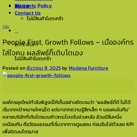
Warranty Policy
฿
0.00
0
Contact Us
ไม่มีสินค้าในตะกร้า
ทั่วไป
0
People First, Growth Follows – เมื่อองค์กร
ตะกร้าสินค้า
ใส่ใจคน ผลลัพธ์ก็เติบโตเอง
ไม่มีสินค้าในตะกร้า
Posted on
ธันวาคม 8, 2025
by
Modena Furniture
08
ธ.ค.
องค์กรยุคใหม่กำลังพิสูจน์ให้เห็นอย่างชัดเจนว่า “ผลลัพธ์ที่ดี ไม่ได้
เริ่มจากเป้าหมายใหญ่โต แต่มาจากความรู้สึกเล็ก ๆ ของคนในทีม”
หลายบริษัทที่เติบโตแบบก้าวกระโดดในช่วงหลัง ล้วนมีสิ่งหนึ่ง
เหมือนกัน คือวัฒนธรรมที่เริ่มจากการดูแลคน ก่อนรีบไล่ตัวเลข KPI
เพื่อปิดงบไตรมาส