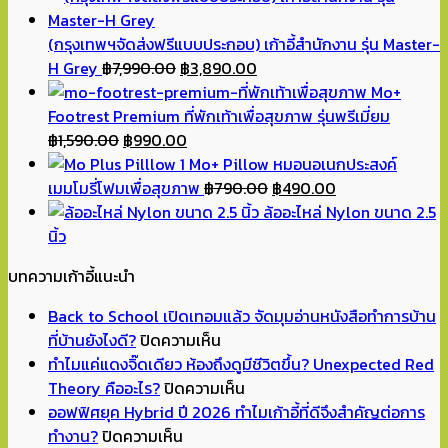
฿0.00
through
(กรุงเทพฯจัดส่งฟรีแบบประกอบ) เก้าอี้สำนักงาน รุ่น Master-
฿600.00
Original
Current
H Grey
฿
7,990.00
฿
3,890.00
price
price
Mo+
was:
is:
Footrest Premium ที่พักเท้าเพื่อสุขภาพ รุ่นพรีเมี่ยม
Original
฿7,990.00.
Current
฿3,890.00.
฿
1,590.00
฿
990.00
price
price
Mo+ Pillow หมอนอเนกประสงค์
was:
is:
Original
Current
เมมโมรี่โฟมเพื่อสุขภาพ
฿
790.00
฿
490.00
฿1,590.00.
฿990.00.
price
price
ล้ออะไหล่ Nylon ขนาด 2.5
was:
is:
นิ้ว
฿790.00.
฿490.00.
บทความเก้าอี้แนะนำ
Back to School เปิดเทอมแล้ว จัดมุมอ่านหนังสือทำการบ้าน
บน
ที่บ้านยังไงดี?
ปิดความเห็น
Back
ทำไมแค่แดงจิ๊ดเดียว ห้องถึงดูมีชีวิตขึ้น? Unexpected Red
to
บน
Theory คืออะไร?
ปิดความเห็น
School
ทำไม
ออฟฟิศยุค Hybrid ปี 2026 ทำไมเก้าอี้ที่ดีจึงสำคัญต่อการ
บน
เปิด
แค่
ทำงาน?
ปิดความเห็น