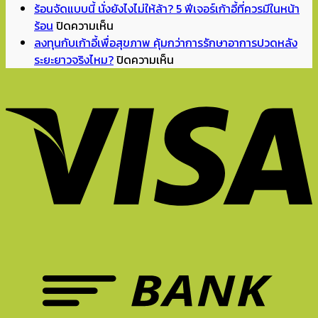
ออฟฟิศ
เทอม
แดง
ร้อนจัดแบบนี้ นั่งยังไงไม่ให้ล้า? 5 ฟีเจอร์เก้าอี้ที่ควรมีในหน้า
บน
ยุค
แล้ว
จิ๊ด
ร้อน
ปิดความเห็น
ร้อน
Hybrid
จัด
เดียว
ลงทุนกับเก้าอี้เพื่อสุขภาพ คุ้มกว่าการรักษาอาการปวดหลัง
จัด
ปี
มุม
ห้อง
บน
ระยะยาวจริงไหม?
ปิดความเห็น
แบบ
2026
อ่าน
ถึง
ลงทุน
นี้
ทำไม
หนังสือ
ดู
กับ
นั่ง
เก้าอี้
ทำการ
มี
เก้าอี้
ยัง
ที่
บ้าน
ชีวิต
เพื่อ
ไง
ดี
ที่
ขึ้น?
สุขภาพ
ไม่
จึง
บ้าน
Unexpected
คุ้ม
ให้
สำคัญ
ยัง
Red
กว่า
ล้า?
ต่อ
ไงดี?
Theory
การ
5
การ
คือ
รักษา
ฟีเจอร์
ทำงาน?
อะไร?
อาการ
เก้าอี้
ปวด
ที่
หลัง
ควร
ระยะ
มี
ยาว
ใน
จริง