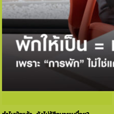
24
มิ.ย.