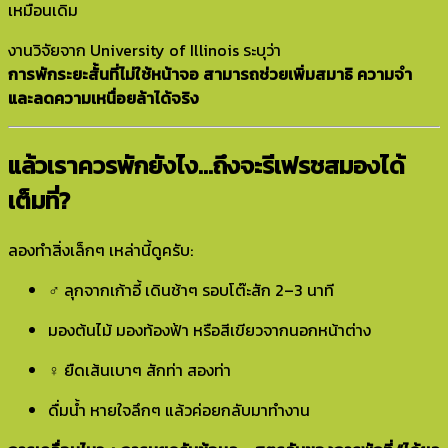
เหมือนเดิม
งานวิจัยจาก University of Illinois ระบุว่า
การพักระยะสั้นที่ไม่ใช้หน้าจอ สามารถช่วยเพิ่มสมาธิ ความจำ
และลดความเหนื่อยล้าได้จริง
แล้วเราควรพักยังไง…ถึงจะรีเฟรชสมองได้
เต็มที่?
ลองทำสิ่งเล็กๆ เหล่านี้ดูครับ:
‍♂️ ลุกจากเก้าอี้ เดินช้าๆ รอบโต๊ะสัก 2–3 นาที
มองต้นไม้ มองท้องฟ้า หรือสีเขียวจากนอกหน้าต่าง
‍♀️ ยืดเส้นเบาๆ สักท่า สองท่า
ดื่มน้ำ หายใจลึกๆ แล้วค่อยกลับมาทำงาน