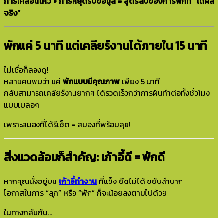
การเคลื่อนไหว + การหยุดรับข้อมูล = สูตรลับของการพักที่ “ได้ผล
จริง”
พักแค่ 5 นาที แต่เคลียร์งานได้ภายใน 15 นาที
ไม่เชื่อก็ลองดู!
หลายคนพบว่า แค่
พักแบบมีคุณภาพ
เพียง 5 นาที
กลับสามารถเคลียร์งานยากๆ ได้รวดเร็วกว่าการฝืนทำต่อทั้งชั่วโมง
แบบเบลอๆ
เพราะสมองที่ได้รีเซ็ต = สมองที่พร้อมลุย!
สิ่งแวดล้อมก็สำคัญ: เก้าอี้ดี = พักดี
หากคุณนั่งอยู่บน
เก้าอี้ทำงาน
ที่แข็ง ยืดไม่ได้ ขยับลำบาก
โอกาสในการ “ลุก” หรือ “พัก” ก็จะน้อยลงตามไปด้วย
ในทางกลับกัน…