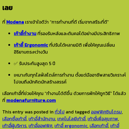
เลย
ที่
Modena
เราเข้าใจดีว่า “การทำงานที่ดี เริ่มจากสรีระที่ดี”
เก้าอี้ทำงาน
ที่รองรับหลังและต้นคอได้อย่างมีประสิทธิภาพ
เก้าอี้ Ergonomic
ที่ปรับได้หลายมิติ เพื่อให้คุณเปลี่ยน
อิริยาบถระหว่างวัน
✅ รับประกันสูงสุด 5 ปี
เหมาะกับทุกไลฟ์สไตล์การทำงาน ตั้งแต่มืออาชีพสายวิเคราะห์
ไปจนถึงนักคิดนักสร้างสรรค์
เลือกเก้าอี้ที่ช่วยให้คุณ “ทำงานได้ดีขึ้น ด้วยการพักให้ถูกวิธี” ได้แล้ว
ที่
modenafurniture.com
This entry was posted in
ทั่วไป
and tagged
ออฟฟิศซินโดรม
,
เลือกซื้อเก้าอี้
,
เก้าอี้สำนักงาน
,
เทคโนโลยีเก้าอี้
,
เก้าอี้เพื่อสุขภาพ
,
เก้าอี้ผู้บริหาร
,
เก้าอี้ออฟฟิศ
,
เก้าอี้ ergonomic
,
เลือกเก้าอี้
,
เก้าอี้