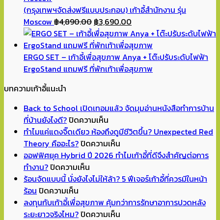
฿1,590.00.
฿1,490.00.
(กรุงเทพฯจัดส่งฟรีแบบประกอบ) เก้าอี้สำนักงาน รุ่น
Original
Current
Moscow
฿
4,890.00
฿
3,690.00
price
price
was:
is:
฿4,890.00.
฿3,690.00.
ERGO SET – เก้าอี้เพื่อสุขภาพ Anya + โต๊ะปรับระดับไฟฟ้า
ErgoStand แถมฟรี ที่พักเท้าเพื่อสุขภาพ
บทความเก้าอี้แนะนำ
Back to School เปิดเทอมแล้ว จัดมุมอ่านหนังสือทำการบ้าน
บน
ที่บ้านยังไงดี?
ปิดความเห็น
Back
ทำไมแค่แดงจิ๊ดเดียว ห้องถึงดูมีชีวิตขึ้น? Unexpected Red
to
บน
Theory คืออะไร?
ปิดความเห็น
School
ทำไม
ออฟฟิศยุค Hybrid ปี 2026 ทำไมเก้าอี้ที่ดีจึงสำคัญต่อการ
บน
เปิด
แค่
ทำงาน?
ปิดความเห็น
ออฟฟิศ
เทอม
แดง
ร้อนจัดแบบนี้ นั่งยังไงไม่ให้ล้า? 5 ฟีเจอร์เก้าอี้ที่ควรมีในหน้า
บน
ยุค
แล้ว
จิ๊ด
ร้อน
ปิดความเห็น
ร้อน
Hybrid
จัด
เดียว
ลงทุนกับเก้าอี้เพื่อสุขภาพ คุ้มกว่าการรักษาอาการปวดหลัง
จัด
ปี
มุม
ห้อง
บน
ระยะยาวจริงไหม?
ปิดความเห็น