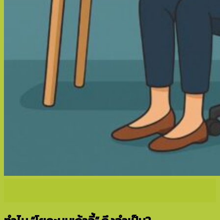
23
มิ.ย.