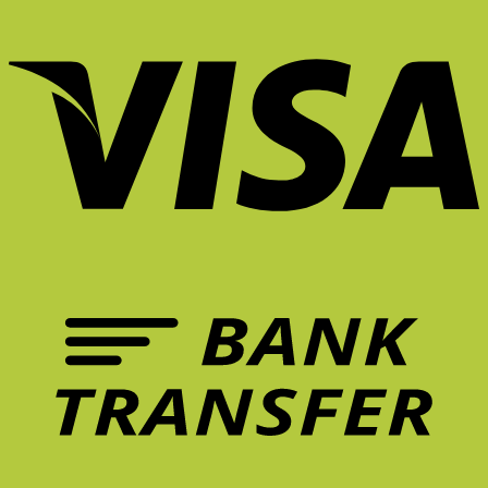
แบบ
2026
อ่าน
ถึง
ลงทุน
นี้
ทำไม
หนังสือ
ดู
กับ
นั่ง
เก้าอี้
ทำการ
มี
เก้าอี้
ยัง
ที่
บ้าน
ชีวิต
เพื่อ
ไง
ดี
ที่
ขึ้น?
สุขภาพ
ไม่
จึง
บ้าน
Unexpected
คุ้ม
ให้
สำคัญ
ยัง
Red
กว่า
ล้า?
ต่อ
ไงดี?
Theory
การ
5
การ
คือ
รักษา
ฟีเจอร์
ทำงาน?
อะไร?
อาการ
เก้าอี้
ปวด
ที่
หลัง
ควร
ระยะ
มี
ยาว
ใน
จริง
หน้า
ไหม?
ร้อน