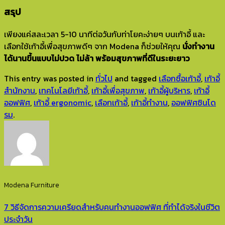
สรุป
เพียงแค่สละเวลา 5-10 นาทีต่อวันกับท่าโยคะง่ายๆ บนเก้าอี้ และ
เลือกใช้เก้าอี้เพื่อสุขภาพดีๆ จาก Modena ก็ช่วยให้คุณ
นั่งทำงาน
ได้นานขึ้นแบบไม่ปวด ไม่ล้า พร้อมสุขภาพที่ดีในระยะยาว
This entry was posted in
ทั่วไป
and tagged
เลือกซื้อเก้าอี้
,
เก้าอี้
สำนักงาน
,
เทคโนโลยีเก้าอี้
,
เก้าอี้เพื่อสุขภาพ
,
เก้าอี้ผู้บริหาร
,
เก้าอี้
ออฟฟิศ
,
เก้าอี้ ergonomic
,
เลือกเก้าอี้
,
เก้าอี้ทำงาน
,
ออฟฟิศซินโด
รม
.
Modena Furniture
7 วิธีจัดการความเครียดสำหรับคนทำงานออฟฟิศ ที่ทำได้จริงในชีวิต
ประจำวัน