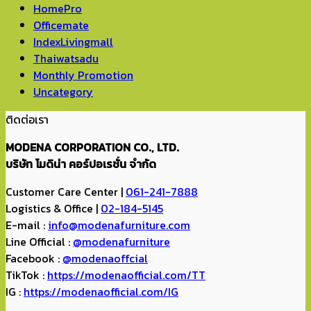
HomePro
Officemate
IndexLivingmall
Thaiwatsadu
Monthly Promotion
Uncategory
ติดต่อเรา
MODENA CORPORATION CO., LTD.
บริษัท โมดิน่า คอร์ปอเรชั่น จำกัด
Customer Care Center |
061-241-7888
Logistics & Office |
02-184-5145
E-mail :
info@modenafurniture.com
Line Official :
@modenafurniture
Facebook :
@modenaoffcial
TikTok :
https://modenaofficial.com/TT
IG :
https://modenaofficial.com/IG