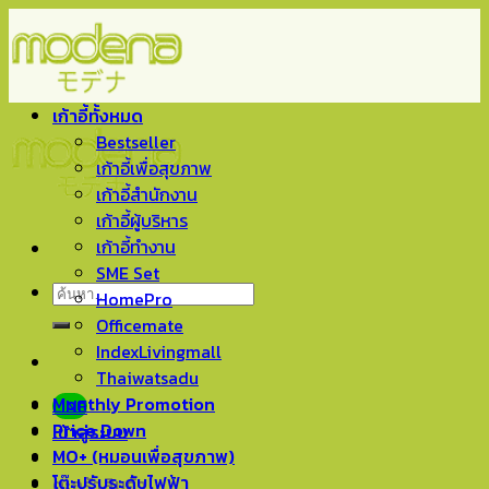
Skip
to
content
เก้าอี้ทั้งหมด
Bestseller
เก้าอี้เพื่อสุขภาพ
เก้าอี้สำนักงาน
เก้าอี้ผู้บริหาร
เก้าอี้ทำงาน
SME Set
ค้นหา:
HomePro
Officemate
IndexLivingmall
Thaiwatsadu
Monthly Promotion
LINE
Price Down
เข้าสู่ระบบ
MO+ (หมอนเพื่อสุขภาพ)
โต๊ะปรับระดับไฟฟ้า
ตะกร้าสินค้า