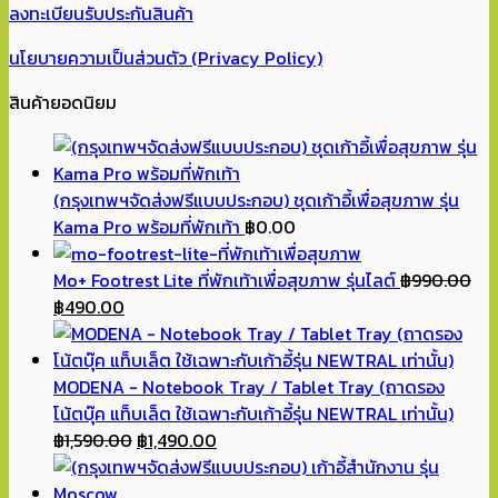
ลงทะเบียนรับประกันสินค้า
นโยบายความเป็นส่วนตัว (Privacy Policy)
สินค้ายอดนิยม
(กรุงเทพฯจัดส่งฟรีแบบประกอบ) ชุดเก้าอี้เพื่อสุขภาพ รุ่น
Kama Pro พร้อมที่พักเท้า
฿
0.00
Mo+ Footrest Lite ที่พักเท้าเพื่อสุขภาพ รุ่นไลต์
฿
990.00
Original
Current
฿
490.00
price
price
was:
is:
฿990.00.
฿490.00.
MODENA - Notebook Tray / Tablet Tray (ถาดรอง
โน้ตบุ๊ค แท็บเล็ต ใช้เฉพาะกับเก้าอี้รุ่น NEWTRAL เท่านั้น)
Original
Current
฿
1,590.00
฿
1,490.00
price
price
was:
is: