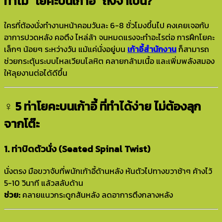
ทำไม “โยคะบนเก้าอี้” ถึงจำเป็น?
ใครที่ต้องนั่งทำงานหน้าคอมวันละ 6-8 ชั่วโมงขึ้นไป คงเคยเจอกับ
อาการปวดหลัง คอตึง ไหล่ล้า จนหมดแรงจะทำอะไรต่อ การฝึกโยคะ
เล็กๆ น้อยๆ ระหว่างวัน แม้แค่นั่งอยู่บน
เก้าอี้สำนักงาน
ก็สามารถ
ช่วยกระตุ้นระบบไหลเวียนโลหิต คลายกล้ามเนื้อ และเพิ่มพลังสมอง
ให้ลุยงานต่อได้ดีขึ้น
‍♀️ 5 ท่าโยคะบนเก้าอี้ ที่ทำได้ง่าย ไม่ต้องลุก
จากโต๊ะ
1. ท่าบิดตัวนั่ง (Seated Spinal Twist)
นั่งตรง มือขวาจับที่พนักเก้าอี้ด้านหลัง หันตัวไปทางขวาช้าๆ ค้างไว้
5-10 วินาที แล้วสลับด้าน
ช่วย:
คลายแนวกระดูกสันหลัง ลดอาการตึงกลางหลัง