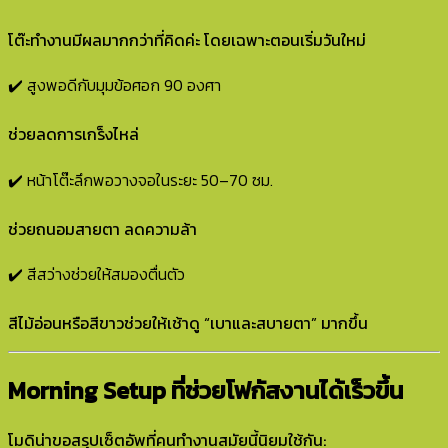
โต๊ะทำงานมีผลมากกว่าที่คิดค่ะ โดยเฉพาะตอนเริ่มวันใหม่
✔️ สูงพอดีกับมุมข้อศอก 90 องศา
ช่วยลดการเกร็งไหล่
✔️ หน้าโต๊ะลึกพอวางจอในระยะ 50–70 ซม.
ช่วยถนอมสายตา ลดความล้า
✔️ สีสว่างช่วยให้สมองตื่นตัว
สีไม้อ่อนหรือสีขาวช่วยให้เช้าดู “เบาและสบายตา” มากขึ้น
Morning Setup ที่ช่วยโฟกัสงานได้เร็วขึ้น
โมดิน่าขอสรุปเซ็ตอัพที่คนทำงานสมัยนี้นิยมใช้กัน: