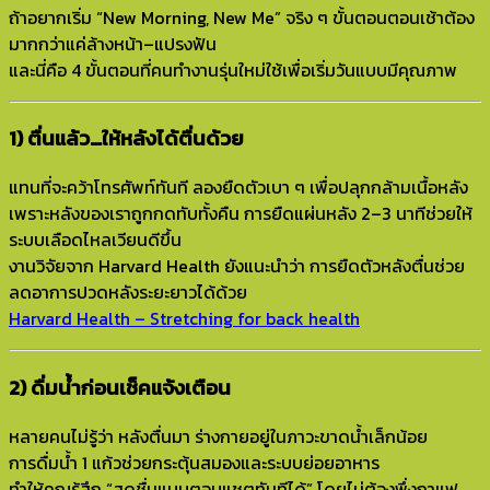
ถ้าอยากเริ่ม “New Morning, New Me” จริง ๆ ขั้นตอนตอนเช้าต้อง
มากกว่าแค่ล้างหน้า–แปรงฟัน
และนี่คือ 4 ขั้นตอนที่คนทำงานรุ่นใหม่ใช้เพื่อเริ่มวันแบบมีคุณภาพ
1) ตื่นแล้ว…ให้หลังได้ตื่นด้วย
แทนที่จะคว้าโทรศัพท์ทันที ลองยืดตัวเบา ๆ เพื่อปลุกกล้ามเนื้อหลัง
เพราะหลังของเราถูกกดทับทั้งคืน การยืดแผ่นหลัง 2–3 นาทีช่วยให้
ระบบเลือดไหลเวียนดีขึ้น
งานวิจัยจาก Harvard Health ยังแนะนำว่า การยืดตัวหลังตื่นช่วย
ลดอาการปวดหลังระยะยาวได้ด้วย
Harvard Health – Stretching for back health
2) ดื่มน้ำก่อนเช็คแจ้งเตือน
หลายคนไม่รู้ว่า หลังตื่นมา ร่างกายอยู่ในภาวะขาดน้ำเล็กน้อย
การดื่มน้ำ 1 แก้วช่วยกระตุ้นสมองและระบบย่อยอาหาร
ทำให้คุณรู้สึก “สดชื่นแบบตอบแชตทันทีได้” โดยไม่ต้องพึ่งกาแฟ