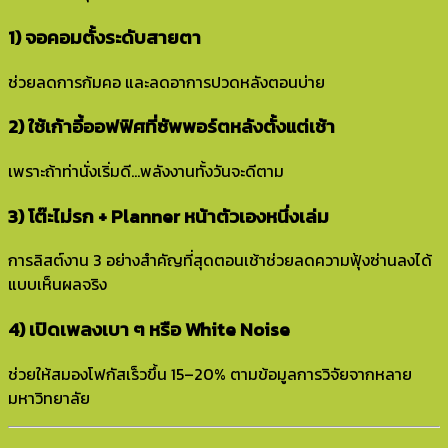
1) จอคอมตั้งระดับสายตา
ช่วยลดการก้มคอ และลดอาการปวดหลังตอนบ่าย
2) ใช้เก้าอี้ออฟฟิศที่ซัพพอร์ตหลังตั้งแต่เช้า
เพราะถ้าท่านั่งเริ่มดี…พลังงานทั้งวันจะดีตาม
3) โต๊ะไม่รก + Planner หน้าตัวเองหนึ่งเล่ม
การลิสต์งาน 3 อย่างสำคัญที่สุดตอนเช้าช่วยลดความฟุ้งซ่านลงได้
แบบเห็นผลจริง
4) เปิดเพลงเบา ๆ หรือ White Noise
ช่วยให้สมองโฟกัสเร็วขึ้น 15–20% ตามข้อมูลการวิจัยจากหลาย
มหาวิทยาลัย