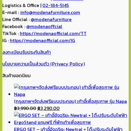
Logistics & Office |
02-184-5145
E-mail :
info@modenafurniture.com
Line Official :
@modenafurniture
Facebook :
@modenaoffcial
TikTok :
https://modenaofficial.com/TT
IG :
https://modenaofficial.com/IG
ลงทะเบียนรับประกันสินค้า
นโยบายความเป็นส่วนตัว (Privacy Policy)
สินค้ายอดนิยม
(กรุงเทพฯจัดส่งฟรีแบบประกอบ) เก้าอี้เพื่อสุขภาพ รุ่น Napa
Original
Current
฿
3,990.00
฿
3,290.00
price
price
was:
is:
฿3,990.00.
฿3,290.00.
ERGO SET – เก้าอี้อัจฉริยะ Newtral + โต๊ะปรับระดับไฟฟ้า