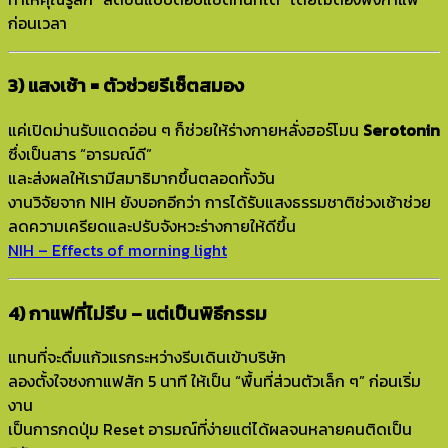
ก่อนเวลา
3) แสงเช้า = ตัวช่วยรีเซ็ตสมอง
แค่เปิดม่านรับแดดอ่อน ๆ ก็ช่วยให้ร่างกายหลั่งฮอร์โมน
Serotonin
ซึ่งเป็นสาร “อารมณ์ดี”
และส่งผลให้เรามีสมาธิมากขึ้นตลอดทั้งวัน
งานวิจัยจาก NIH ยังบอกอีกว่า การได้รับแสงธรรมชาติช่วงเช้าช่วย
ลดความเครียดและปรับจังหวะร่างกายให้ดีขึ้น
NIH – Effects of morning light
4) กาแฟที่ไม่รีบ – แต่เป็นพิธีกรรม
แทนที่จะดื่มแก้วแรกระหว่างรีบเดินเข้าบริษัท
ลองตั้งใจชงกาแฟสัก 5 นาที ให้เป็น “พื้นที่ส่วนตัวเล็ก ๆ” ก่อนเริ่ม
งาน
เป็นการกดปุ่ม Reset อารมณ์ที่ง่ายแต่ได้ผลจนหลายคนติดเป็น