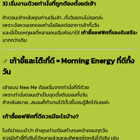
3) เริ่มงานด้วยท่านั่งที่ถูกต้องตั้งแต่เช้า
ถ้าตอนเช้าหลังคุณท่านเริ่มล้า…ทั้งวันแทบไม่รอดค่ะ
เพราะจังหวะแรกของท่านั่งมีผลต่ออาการล้าทั้งวัน
และนี่เป็นเหตุผลที่หลายคนเริ่มหันมาใช้
เก้าอี้ออฟฟิศที่รองรับสรีระ
มากกว่าเดิม
‍♂️ เก้าอี้และโต๊ะที่ดี = Morning Energy ที่ดีทั้ง
วัน
เช้าแบบ New Me ต้องเริ่มจากท่านั่งที่ดีด้วย
เพราะท่านั่งตอนเช้าเป็นจุดตั้งต้นของทั้งวัน
ถ้าหลังสบาย…สมองก็ทำงานได้เร็วขึ้นจนรู้สึกได้เลยค่ะ
เก้าอี้ออฟฟิศที่ดีควรมีอะไรบ้าง?
โมดิน่าแนะนำว่า ถ้าคุณท่านต้องทำงานหน้าคอมทุกวัน
ควรมีเก้าอี้ที่ปรับได้หลายส่วนและซัพพอร์ตหลังได้จริง เช่น