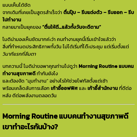
แบบเห็นได้ชัด
จากเดิมที่เคยเป็นสูตรสำเร็จว่า
ตื่นปุ๊บ – รีบแต่งตัว – รีบออก – รีบ
ไปทำงาน
กลายมาเป็นยุคของ
“ตื่นให้ดี…แล้วทั้งวันจะดีตาม”
โมดิน่ามองเห็นชัดมากค่ะว่า คนทำงานยุคนี้เริ่มเข้าใจแล้วว่า
สิ่งที่กำหนดประสิทธิภาพทั้งวัน ไม่ได้เริ่มที่โต๊ะประชุม แต่เริ่มตั้งแต่
วินาทีแรกที่ลืมตา
บทความนี้ โมดิน่าขอพาคุณท่านไปดูว่า
Morning Routine แบบคน
ทำงานสุขภาพดี
ทำกันยังไง
และต้องจัด “มุมทำงาน” อย่างไรให้ช่วยโฟกัสตั้งแต่เช้า
พร้อมเคล็ดลับการเลือก
เก้าอี้ออฟฟิศ
และ
เก้าอี้สำนักงาน
ที่ดีต่อ
หลัง ดีต่อพลังงานตลอดวัน
Morning Routine แบบคนทำงานสุขภาพดี
เขาทำอะไรกันบ้าง?