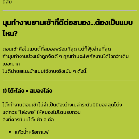
นิสัย
มุมทำงานยามเช้าที่ดีต่อสมอง…ต้องเป็นแบบ
ไหน?
ตอนเช้าคือโมเมนต์ที่สมองพร้อมที่สุด แต่ก็ฟุ้งง่ายที่สุด
ถ้ามุมทำงานช่วงเช้าถูกจัดดี ๆ คุณท่านจะโฟกัสงานได้ไวกว่าเดิม
เยอะมาก
โมดิน่าขอแนะนำแบบใช้งานจริงเน้น ๆ ดังนี้:
1) โต๊ะโล่ง = สมองโล่ง
โต๊ะทำงานตอนเช้าไม่จำเป็นต้องว่างเปล่าระดับมินิมอลสุดโต่ง
แต่ควร “โล่งพอ” ให้สมองไม่โดนรบกวน
สิ่งที่ควรมีบนโต๊ะเช้า ๆ คือ
แก้วน้ำหรือกาแฟ