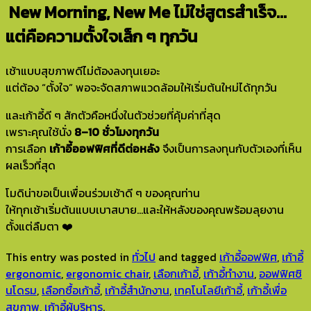
️ New Morning, New Me ไม่ใช่สูตรสำเร็จ…
แต่คือความตั้งใจเล็ก ๆ ทุกวัน
เช้าแบบสุขภาพดีไม่ต้องลงทุนเยอะ
แต่ต้อง “ตั้งใจ” พอจะจัดสภาพแวดล้อมให้เริ่มต้นใหม่ได้ทุกวัน
และเก้าอี้ดี ๆ สักตัวคือหนึ่งในตัวช่วยที่คุ้มค่าที่สุด
เพราะคุณใช้นั่ง
8–10 ชั่วโมงทุกวัน
การเลือก
เก้าอี้ออฟฟิศที่ดีต่อหลัง
จึงเป็นการลงทุนกับตัวเองที่เห็น
ผลเร็วที่สุด
โมดิน่าขอเป็นเพื่อนร่วมเช้าดี ๆ ของคุณท่าน
ให้ทุกเช้าเริ่มต้นแบบเบาสบาย…และให้หลังของคุณพร้อมลุยงาน
ตั้งแต่ลืมตา ❤️
This entry was posted in
ทั่วไป
and tagged
เก้าอี้ออฟฟิศ
,
เก้าอี้
ergonomic
,
ergonomic chair
,
เลือกเก้าอี้
,
เก้าอี้ทำงาน
,
ออฟฟิศซิ
นโดรม
,
เลือกซื้อเก้าอี้
,
เก้าอี้สำนักงาน
,
เทคโนโลยีเก้าอี้
,
เก้าอี้เพื่อ
สุขภาพ
,
เก้าอี้ผู้บริหาร
.