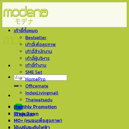
Skip
to
content
เก้าอี้ทั้งหมด
Bestseller
เก้าอี้เพื่อสุขภาพ
เก้าอี้สำนักงาน
เก้าอี้ผู้บริหาร
เก้าอี้ทำงาน
SME Set
ค้นหา:
HomePro
Officemate
IndexLivingmall
Thaiwatsadu
Monthly Promotion
LINE
Price Down
เข้าสู่ระบบ
MO+ (หมอนเพื่อสุขภาพ)
โต๊ะปรับระดับไฟฟ้า
ตะกร้าสินค้า