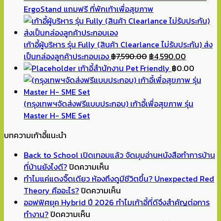
ErgoStand แถมฟรี ที่พักเท้าเพื่อสุขภาพ
เก้าอี้ผู้บริหาร รุ่น Fully (สินค้า Clearlance ไม่รับประกัน) ส่ง
Original
Current
เป็นกล่องลูกค้าประกอบเอง
฿
7,590.00
฿
4,590.00
price
price
เก้าอี้สำนักงาน Pet Friendly
฿
0.00
was:
is:
฿7,590.00.
฿4,590.00
(กรุงเทพฯจัดส่งฟรีแบบประกอบ) เก้าอี้เพื่อสุขภาพ รุ่น
Master H- SME Set
บทความเก้าอี้แนะนำ
Back to School เปิดเทอมแล้ว จัดมุมอ่านหนังสือทำการบ้าน
บน
ที่บ้านยังไงดี?
ปิดความเห็น
Back
ทำไมแค่แดงจิ๊ดเดียว ห้องถึงดูมีชีวิตขึ้น? Unexpected Red
to
บน
Theory คืออะไร?
ปิดความเห็น
School
ทำไม
ออฟฟิศยุค Hybrid ปี 2026 ทำไมเก้าอี้ที่ดีจึงสำคัญต่อการ
บน
เปิด
แค่
ทำงาน?
ปิดความเห็น