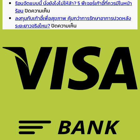
ออฟฟิศ
เทอม
แดง
ร้อนจัดแบบนี้ นั่งยังไงไม่ให้ล้า? 5 ฟีเจอร์เก้าอี้ที่ควรมีในหน้า
บน
ยุค
แล้ว
จิ๊ด
ร้อน
ปิดความเห็น
ร้อน
Hybrid
จัด
เดียว
ลงทุนกับเก้าอี้เพื่อสุขภาพ คุ้มกว่าการรักษาอาการปวดหลัง
จัด
ปี
มุม
ห้อง
บน
ระยะยาวจริงไหม?
ปิดความเห็น
แบบ
2026
อ่าน
ถึง
ลงทุน
นี้
ทำไม
หนังสือ
ดู
กับ
นั่ง
เก้าอี้
ทำการ
มี
เก้าอี้
ยัง
ที่
บ้าน
ชีวิต
เพื่อ
ไง
ดี
ที่
ขึ้น?
สุขภาพ
ไม่
จึง
บ้าน
Unexpected
คุ้ม
ให้
สำคัญ
ยัง
Red
กว่า
ล้า?
ต่อ
ไงดี?
Theory
การ
5
การ
คือ
รักษา
ฟีเจอร์
ทำงาน?
อะไร?
อาการ
เก้าอี้
ปวด
ที่
หลัง
ควร
ระยะ
มี
ยาว
ใน
จริง