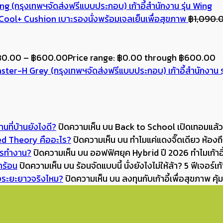
(กรุงเทพฯจัดส่งฟรีแบบประกอบ) เก้าอี้สำนักงาน รุ่น Wing
Cool+ Cushion เบาะรองนั่งพร้อมเจลเย็นเพื่อสุขภาพ
฿
1,090.
฿
0.00
–
฿
600.00
Price range: ฿0.00 through ฿600.00
(กรุงเทพฯจัดส่งฟรีแบบประกอบ) เก้าอี้สำนักงาน 
นที่บ้านยังไงดี?
ปิดความเห็น
บน Back to School เปิดเทอมแล้ว จ
Red Theory คืออะไร?
ปิดความเห็น
บน ทำไมแค่แดงจิ๊ดเดียว ห้อง
การทำงาน?
ปิดความเห็น
บน ออฟฟิศยุค Hybrid ปี 2026 ทำไมเก้าอี
้าร้อน
ปิดความเห็น
บน ร้อนจัดแบบนี้ นั่งยังไงไม่ให้ล้า? 5 ฟีเจอร์เก้
ังระยะยาวจริงไหม?
ปิดความเห็น
บน ลงทุนกับเก้าอี้เพื่อสุขภาพ 