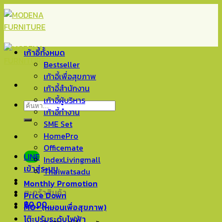
Skip
to
content
เก้าอี้ทั้งหมด
Bestseller
เก้าอี้เพื่อสุขภาพ
เก้าอี้สำนักงาน
เก้าอี้ผู้บริหาร
ค้นหา:
เก้าอี้ทำงาน
SME Set
HomePro
Officemate
LINE
IndexLivingmall
เข้าสู่ระบบ
Thaiwatsadu
Monthly Promotion
ตะกร้าสินค้า
Price Down
฿
0.00
0
MO+ (หมอนเพื่อสุขภาพ)
โต๊ะปรับระดับไฟฟ้า