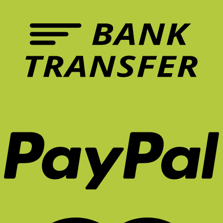
เก้าอี้
ปวด
ที่
หลัง
ควร
ระยะ
มี
ยาว
ใน
จริง
หน้า
ไหม?
ร้อน