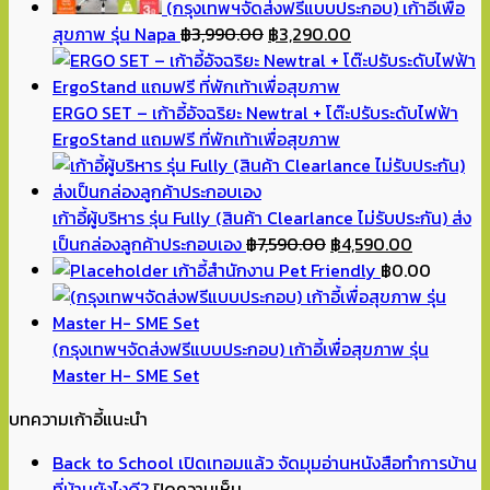
(กรุงเทพฯจัดส่งฟรีแบบประกอบ) เก้าอี้เพื่อ
Original
Current
สุขภาพ รุ่น Napa
฿
3,990.00
฿
3,290.00
price
price
was:
is:
฿3,990.00.
฿3,290.00.
ERGO SET – เก้าอี้อัจฉริยะ Newtral + โต๊ะปรับระดับไฟฟ้า
ErgoStand แถมฟรี ที่พักเท้าเพื่อสุขภาพ
เก้าอี้ผู้บริหาร รุ่น Fully (สินค้า Clearlance ไม่รับประกัน) ส่ง
Original
Current
เป็นกล่องลูกค้าประกอบเอง
฿
7,590.00
฿
4,590.00
price
price
เก้าอี้สำนักงาน Pet Friendly
฿
0.00
was:
is:
฿7,590.00.
฿4,590.00
(กรุงเทพฯจัดส่งฟรีแบบประกอบ) เก้าอี้เพื่อสุขภาพ รุ่น
Master H- SME Set
บทความเก้าอี้แนะนำ
Back to School เปิดเทอมแล้ว จัดมุมอ่านหนังสือทำการบ้าน
บน
ที่บ้านยังไงดี?
ปิดความเห็น