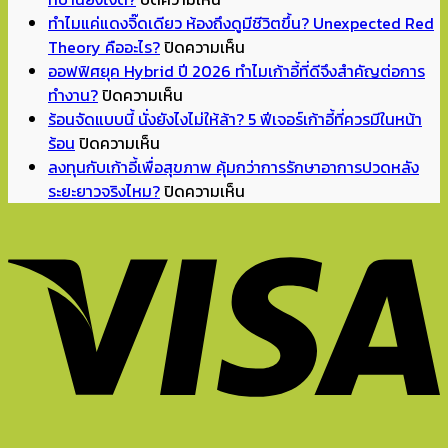
Back
ทำไมแค่แดงจิ๊ดเดียว ห้องถึงดูมีชีวิตขึ้น? Unexpected Red
to
บน
Theory คืออะไร?
ปิดความเห็น
School
ทำไม
ออฟฟิศยุค Hybrid ปี 2026 ทำไมเก้าอี้ที่ดีจึงสำคัญต่อการ
บน
เปิด
แค่
ทำงาน?
ปิดความเห็น
ออฟฟิศ
เทอม
แดง
ร้อนจัดแบบนี้ นั่งยังไงไม่ให้ล้า? 5 ฟีเจอร์เก้าอี้ที่ควรมีในหน้า
บน
ยุค
แล้ว
จิ๊ด
ร้อน
ปิดความเห็น
ร้อน
Hybrid
จัด
เดียว
ลงทุนกับเก้าอี้เพื่อสุขภาพ คุ้มกว่าการรักษาอาการปวดหลัง
จัด
ปี
มุม
ห้อง
บน
ระยะยาวจริงไหม?
ปิดความเห็น
แบบ
2026
อ่าน
ถึง
ลงทุน
นี้
ทำไม
หนังสือ
ดู
กับ
นั่ง
เก้าอี้
ทำการ
มี
เก้าอี้
ยัง
ที่
บ้าน
ชีวิต
เพื่อ
ไง
ดี
ที่
ขึ้น?
สุขภาพ
ไม่
จึง
บ้าน
Unexpected
คุ้ม
ให้
สำคัญ
ยัง
Red
กว่า
ล้า?
ต่อ
ไงดี?
Theory
การ
5
การ
คือ
รักษา
ฟีเจอร์
ทำงาน?
อะไร?
อาการ