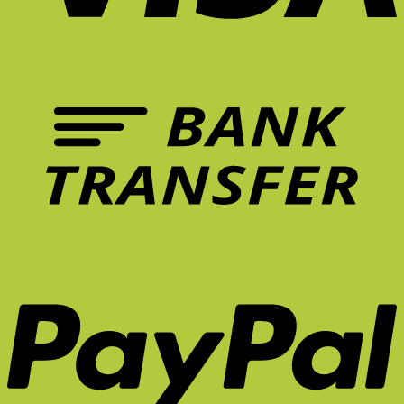
ล้า?
ต่อ
ไงดี?
Theory
การ
5
การ
คือ
รักษา
ฟีเจอร์
ทำงาน?
อะไร?
อาการ
เก้าอี้
ปวด
ที่
หลัง
ควร
ระยะ
มี
ยาว
ใน
จริง
หน้า
ไหม?
ร้อน