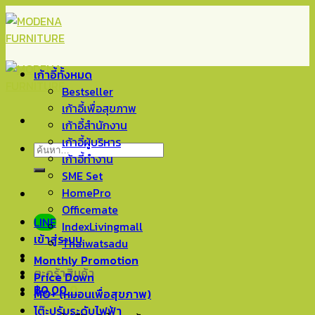
Skip
to
content
เก้าอี้ทั้งหมด
Bestseller
เก้าอี้เพื่อสุขภาพ
เก้าอี้สำนักงาน
เก้าอี้ผู้บริหาร
ค้นหา:
เก้าอี้ทำงาน
SME Set
HomePro
Officemate
LINE
IndexLivingmall
เข้าสู่ระบบ
Thaiwatsadu
Monthly Promotion
ตะกร้าสินค้า
Price Down
฿
0.00
0
MO+ (หมอนเพื่อสุขภาพ)
โต๊ะปรับระดับไฟฟ้า