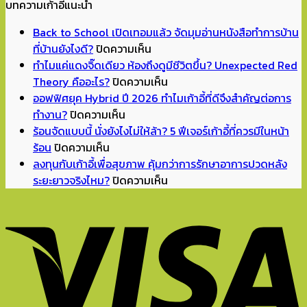
บทความเก้าอี้แนะนำ
Back to School เปิดเทอมแล้ว จัดมุมอ่านหนังสือทำการบ้าน
บน
ที่บ้านยังไงดี?
ปิดความเห็น
Back
ทำไมแค่แดงจิ๊ดเดียว ห้องถึงดูมีชีวิตขึ้น? Unexpected Red
to
บน
Theory คืออะไร?
ปิดความเห็น
School
ทำไม
ออฟฟิศยุค Hybrid ปี 2026 ทำไมเก้าอี้ที่ดีจึงสำคัญต่อการ
บน
เปิด
แค่
ทำงาน?
ปิดความเห็น
ออฟฟิศ
เทอม
แดง
ร้อนจัดแบบนี้ นั่งยังไงไม่ให้ล้า? 5 ฟีเจอร์เก้าอี้ที่ควรมีในหน้า
บน
ยุค
แล้ว
จิ๊ด
ร้อน
ปิดความเห็น
ร้อน
Hybrid
จัด
เดียว
ลงทุนกับเก้าอี้เพื่อสุขภาพ คุ้มกว่าการรักษาอาการปวดหลัง
จัด
ปี
มุม
ห้อง
บน
ระยะยาวจริงไหม?
ปิดความเห็น
แบบ
2026
อ่าน
ถึง
ลงทุน
นี้
ทำไม
หนังสือ
ดู
กับ
นั่ง
เก้าอี้
ทำการ
มี
เก้าอี้
ยัง
ที่
บ้าน
ชีวิต
เพื่อ
ไง
ดี
ที่
ขึ้น?
สุขภาพ
ไม่
จึง
บ้าน
Unexpected
คุ้ม
ให้
สำคัญ
ยัง
Red
กว่า