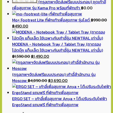
(กรุงเทพฯจัดส่งฟรีแบบประกอบ) ชุดเก้าอี้
เพื่อสุขภาพ รุ่น Kama Pro พร้อมที่พักเท้า
฿
0.00
Mo+ Footrest Lite ที่พักเท้าเพื่อสุขภาพ รุ่นไลต์
฿
990.00
Original
Current
฿
490.00
price
price
was:
is:
฿990.00.
฿490.00.
MODENA - Notebook Tray / Tablet Tray (ถาดรอง
โน้ตบุ๊ค แท็บเล็ต ใช้เฉพาะกับเก้าอี้รุ่น NEWTRAL เท่านั้น)
Original
Current
฿
1,590.00
฿
1,490.00
price
price
was:
is:
฿1,590.00.
฿1,490.00.
(กรุงเทพฯจัดส่งฟรีแบบประกอบ) เก้าอี้สำนักงาน รุ่น
Original
Current
Moscow
฿
4,890.00
฿
3,690.00
price
price
was:
is:
฿4,890.00.
฿3,690.00.
ERGO SET – เก้าอี้เพื่อสุขภาพ Anya + โต๊ะปรับระดับไฟฟ้า
ErgoStand แถมฟรี ที่พักเท้าเพื่อสุขภาพ