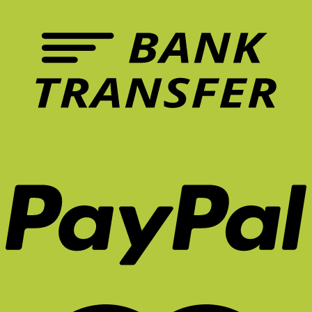
เก้าอี้
ปวด
ที่
หลัง
ควร
ระยะ
มี
ยาว
ใน
จริง
หน้า
ไหม?
ร้อน