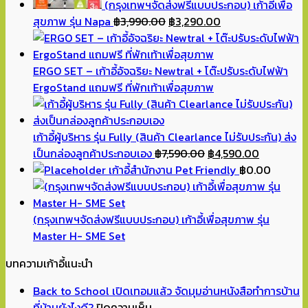
(กรุงเทพฯจัดส่งฟรีแบบประกอบ) เก้าอี้เพื่อ
Original
Current
สุขภาพ รุ่น Napa
฿
3,990.00
฿
3,290.00
price
price
was:
is:
฿3,990.00.
฿3,290.00.
ERGO SET – เก้าอี้อัจฉริยะ Newtral + โต๊ะปรับระดับไฟฟ้า
ErgoStand แถมฟรี ที่พักเท้าเพื่อสุขภาพ
เก้าอี้ผู้บริหาร รุ่น Fully (สินค้า Clearlance ไม่รับประกัน) ส่ง
Original
Current
เป็นกล่องลูกค้าประกอบเอง
฿
7,590.00
฿
4,590.00
price
price
เก้าอี้สำนักงาน Pet Friendly
฿
0.00
was:
is:
฿7,590.00.
฿4,590.00
(กรุงเทพฯจัดส่งฟรีแบบประกอบ) เก้าอี้เพื่อสุขภาพ รุ่น
Master H- SME Set
บทความเก้าอี้แนะนำ
Back to School เปิดเทอมแล้ว จัดมุมอ่านหนังสือทำการบ้าน
บน
ที่บ้านยังไงดี?
ปิดความเห็น