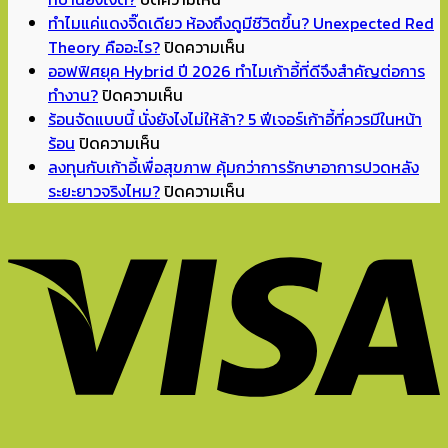
Back
ทำไมแค่แดงจิ๊ดเดียว ห้องถึงดูมีชีวิตขึ้น? Unexpected Red
to
บน
Theory คืออะไร?
ปิดความเห็น
School
ทำไม
ออฟฟิศยุค Hybrid ปี 2026 ทำไมเก้าอี้ที่ดีจึงสำคัญต่อการ
บน
เปิด
แค่
ทำงาน?
ปิดความเห็น
ออฟฟิศ
เทอม
แดง
ร้อนจัดแบบนี้ นั่งยังไงไม่ให้ล้า? 5 ฟีเจอร์เก้าอี้ที่ควรมีในหน้า
บน
ยุค
แล้ว
จิ๊ด
ร้อน
ปิดความเห็น
ร้อน
Hybrid
จัด
เดียว
ลงทุนกับเก้าอี้เพื่อสุขภาพ คุ้มกว่าการรักษาอาการปวดหลัง
จัด
ปี
มุม
ห้อง
บน
ระยะยาวจริงไหม?
ปิดความเห็น
แบบ
2026
อ่าน
ถึง
ลงทุน
นี้
ทำไม
หนังสือ
ดู
กับ
นั่ง
เก้าอี้
ทำการ
มี
เก้าอี้
ยัง
ที่
บ้าน
ชีวิต
เพื่อ
ไง
ดี
ที่
ขึ้น?
สุขภาพ
ไม่
จึง
บ้าน
Unexpected
คุ้ม
ให้
สำคัญ
ยัง
Red
กว่า
ล้า?
ต่อ
ไงดี?
Theory
การ
5
การ
คือ
รักษา
ฟีเจอร์
ทำงาน?
อะไร?
อาการ