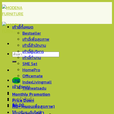
Skip
to
content
เก้าอี้ทั้งหมด
Bestseller
เก้าอี้เพื่อสุขภาพ
เก้าอี้สำนักงาน
เก้าอี้ผู้บริหาร
ค้นหา:
เก้าอี้ทำงาน
SME Set
HomePro
Officemate
LINE
IndexLivingmall
เข้าสู่ระบบ
Thaiwatsadu
Monthly Promotion
ตะกร้าสินค้า
Price Down
฿
0.00
0
MO+ (หมอนเพื่อสุขภาพ)
โต๊ะปรับระดับไฟฟ้า