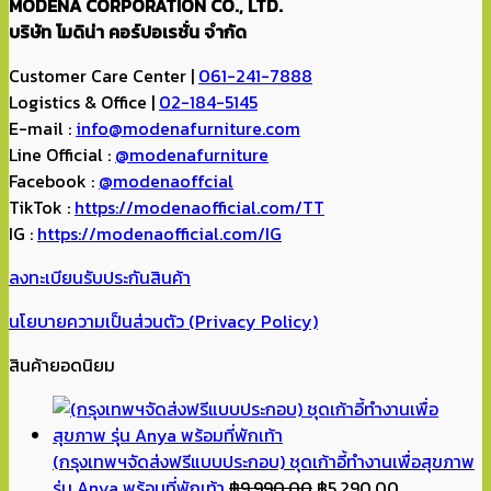
MODENA CORPORATION CO., LTD.
บริษัท โมดิน่า คอร์ปอเรชั่น จำกัด
Customer Care Center |
061-241-7888
Logistics & Office |
02-184-5145
E-mail :
info@modenafurniture.com
Line Official :
@modenafurniture
Facebook :
@modenaoffcial
TikTok :
https://modenaofficial.com/TT
IG :
https://modenaofficial.com/IG
ลงทะเบียนรับประกันสินค้า
นโยบายความเป็นส่วนตัว (Privacy Policy)
สินค้ายอดนิยม
(กรุงเทพฯจัดส่งฟรีแบบประกอบ) ชุดเก้าอี้ทำงานเพื่อสุขภาพ
Original
Current
รุ่น Anya พร้อมที่พักเท้า
฿
9,990.00
฿
5,290.00