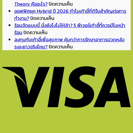
to
บน
Theory คืออะไร?
ปิดความเห็น
School
ทำไม
ออฟฟิศยุค Hybrid ปี 2026 ทำไมเก้าอี้ที่ดีจึงสำคัญต่อการ
บน
เปิด
แค่
ทำงาน?
ปิดความเห็น
ออฟฟิศ
เทอม
แดง
ร้อนจัดแบบนี้ นั่งยังไงไม่ให้ล้า? 5 ฟีเจอร์เก้าอี้ที่ควรมีในหน้า
บน
ยุค
แล้ว
จิ๊ด
ร้อน
ปิดความเห็น
ร้อน
Hybrid
จัด
เดียว
ลงทุนกับเก้าอี้เพื่อสุขภาพ คุ้มกว่าการรักษาอาการปวดหลัง
จัด
ปี
มุม
ห้อง
บน
ระยะยาวจริงไหม?
ปิดความเห็น
แบบ
2026
อ่าน
ถึง
ลงทุน
นี้
ทำไม
หนังสือ
ดู
กับ
นั่ง
เก้าอี้
ทำการ
มี
เก้าอี้
ยัง
ที่
บ้าน
ชีวิต
เพื่อ
ไง
ดี
ที่
ขึ้น?
สุขภาพ
ไม่
จึง
บ้าน
Unexpected
คุ้ม
ให้
สำคัญ
ยัง
Red
กว่า
ล้า?
ต่อ
ไงดี?
Theory
การ
5
การ
คือ
รักษา
ฟีเจอร์
ทำงาน?
อะไร?
อาการ
เก้าอี้
ปวด
ที่
หลัง