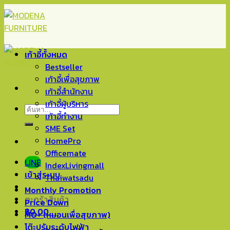
Skip
to
content
เก้าอี้ทั้งหมด
Bestseller
เก้าอี้เพื่อสุขภาพ
เก้าอี้สำนักงาน
เก้าอี้ผู้บริหาร
ค้นหา:
เก้าอี้ทำงาน
SME Set
HomePro
Officemate
LINE
IndexLivingmall
เข้าสู่ระบบ
Thaiwatsadu
Monthly Promotion
ตะกร้าสินค้า
Price Down
฿
0.00
0
MO+ (หมอนเพื่อสุขภาพ)
โต๊ะปรับระดับไฟฟ้า