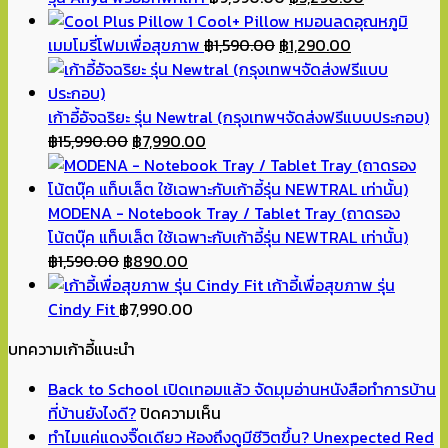
price
price
Cool+ Pillow หมอนลดอุณหภูมิ
Original
was:
Current
is:
เมมโมรี่โฟมเพื่อสุขภาพ
฿
1,590.00
฿
1,290.00
price
฿9,990.00.
price
฿5,290.00.
was:
is:
฿1,590.00.
฿1,290.00.
เก้าอี้อัจฉริยะ รุ่น Newtral (กรุงเทพฯจัดส่งฟรีแบบประกอบ)
Original
Current
฿
15,990.00
฿
7,990.00
price
price
was:
is:
฿15,990.00.
฿7,990.00.
MODENA - Notebook Tray / Tablet Tray (ถาดรอง
โน้ตบุ๊ค แท็บเล็ต ใช้เฉพาะกับเก้าอี้รุ่น NEWTRAL เท่านั้น)
Original
Current
฿
1,590.00
฿
890.00
price
price
เก้าอี้เพื่อสุขภาพ รุ่น
was:
is:
Cindy Fit
฿
7,990.00
฿1,590.00.
฿890.00.
บทความเก้าอี้แนะนำ
Back to School เปิดเทอมแล้ว จัดมุมอ่านหนังสือทำการบ้าน
บน
ที่บ้านยังไงดี?
ปิดความเห็น
Back
ทำไมแค่แดงจิ๊ดเดียว ห้องถึงดูมีชีวิตขึ้น? Unexpected Red