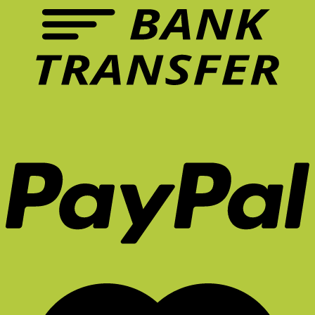
ควร
ระยะ
มี
ยาว
ใน
จริง
หน้า
ไหม?
ร้อน